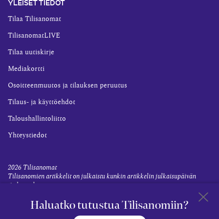
YLEISET TIEDOT
Tilaa Tilisanomat
TilisanomatLIVE
Tilaa uutiskirje
Mediakortti
Osoitteenmuutos ja tilauksen peruutus
Tilaus- ja käyttöehdot
Taloushallintoliitto
Yhteystiedot
2026
Tilisanomat
Tilisanomien artikkelit on julkaistu kunkin artikkelin julkaisupäivän
tiedon valossa.
Rekisteriseloste ja tietoja henkilötietojen käsittelytoimista
Haluatko tutustua Tilisanomiin?
Evästevalinnat
Takaisin 