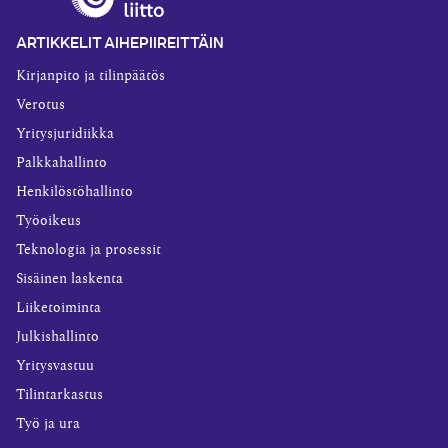
ARTIKKELIT AIHEPIIREITTÄIN
Kirjanpito ja tilinpäätös
Verotus
Yritysjuridiikka
Palkkahallinto
Henkilöstöhallinto
Työoikeus
Teknologia ja prosessit
Sisäinen laskenta
Liiketoiminta
Julkishallinto
Yritysvastuu
Tilintarkastus
Työ ja ura