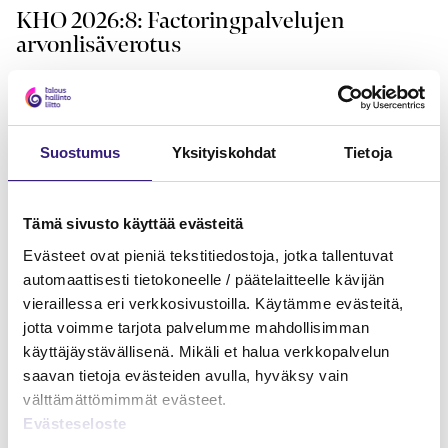
KHO 2026:8: Factoringpalvelujen
arvonlisäverotus
Petri Salomaa
23.3.2026
8 min
Vap
VEROTUS
Suostumus
Yksityiskohdat
Tietoja
Tämä sivusto käyttää evästeitä
Evästeet ovat pieniä tekstitiedostoja, jotka tallentuvat
automaattisesti tietokoneelle / päätelaitteelle kävijän
vieraillessa eri verkkosivustoilla. Käytämme evästeitä,
jotta voimme tarjota palvelumme mahdollisimman
käyttäjäystävällisenä. Mikäli et halua verkkopalvelun
saavan tietoja evästeiden avulla, hyväksy vain
välttämättömimmät evästeet.
Evästeseloste
Yritysten välisen tavaran ketjukaupan