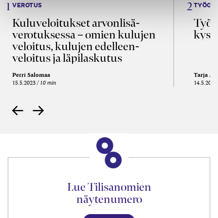
VEROTUS
TYÖOI
Kulu­veloitukset arvon­lisä­
Työa
verotuksessa – omien kulujen
kysy
veloitus, kulujen edelleen­
veloitus ja läpi­laskutus
Petri Salomaa
Tarja An
15.5.2023
10 min
14.5.2021
Lue Tilisanomien
näytenumero