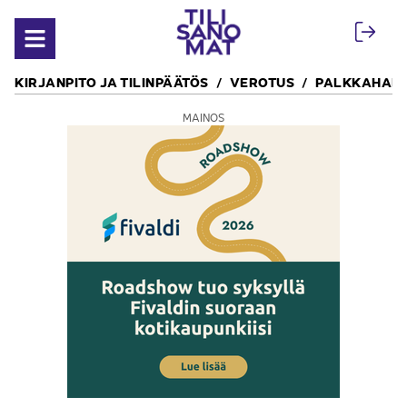
Siirry sisältöön
Avaa valikko
KIRJANPITO JA TILINPÄÄTÖS
VEROTUS
PALKKAHALL
MAINOS