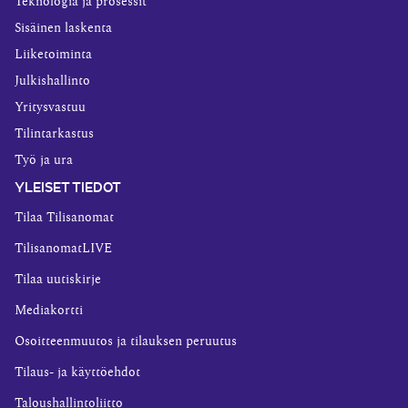
Teknologia ja prosessit
Sisäinen laskenta
Liiketoiminta
Julkishallinto
Yritysvastuu
Tilintarkastus
Työ ja ura
YLEISET TIEDOT
Tilaa Tilisanomat
TilisanomatLIVE
Tilaa uutiskirje
Mediakortti
Osoitteenmuutos ja tilauksen peruutus
Tilaus- ja käyttöehdot
Taloushallintoliitto