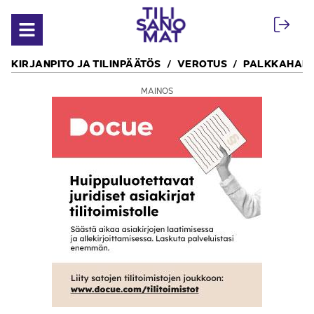
Siirry sisältöön
Avaa valikko
KIRJANPITO JA TILINPÄÄTÖS
VEROTUS
PALKKAHALL
MAINOS