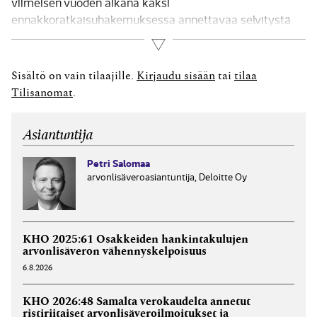
viimeisen vuoden aikana kaksi
ennakkoratkaisuhakemuksessa annettavaa selvitystä
koskevaa ratkaisua, jotka korostavat kattavan ja oikean
Lue lisää
selvityksen antamisen tärkeyttä. Vuosikirjaratkaisussa
KHO:2019:133 (29.10.2019) kyseessä ollut yhtiö A Oy oli
Sisältö on vain tilaajille.
Kirjaudu sisään
tai
tilaa
hakenut Verohallinnolta ennakkoratkaisua ja saatuaan
Tilisanomat
.
negatiivisen ratkaisun valittanut ratkaisusta...
Asiantuntija
Petri Salomaa
arvonlisäveroasiantuntija, Deloitte Oy
KHO 2025:61 Osakkeiden hankintakulujen
arvonlisäveron vähennyskelpoisuus
6.8.2026
KHO 2026:48 Samalta verokaudelta annetut
ristiriitaiset arvonlisäveroilmoitukset ja