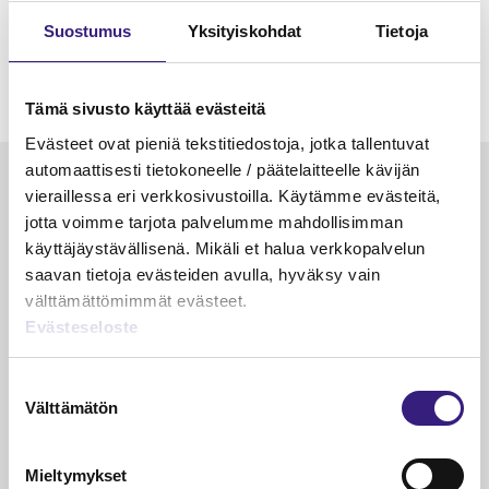
Suostumus
Yksityiskohdat
Tietoja
Tämä sivusto käyttää evästeitä
Evästeet ovat pieniä tekstitiedostoja, jotka tallentuvat
automaattisesti tietokoneelle / päätelaitteelle kävijän
Luetuimmat
vieraillessa eri verkkosivustoilla. Käytämme evästeitä,
jotta voimme tarjota palvelumme mahdollisimman
VEROTUS
TYÖOI
käyttäjäystävällisenä. Mikäli et halua verkkopalvelun
Kulu­veloitukset arvon­lisä­
Työa
saavan tietoja evästeiden avulla, hyväksy vain
verotuksessa – omien kulujen
kysy
välttämättömimmät evästeet.
veloitus, kulujen edelleen­
Evästeseloste
veloitus ja läpi­laskutus
Suostumuksen
Petri Salomaa
Tarja An
15.5.2023
10 min
14.5.2021
Välttämätön
valinta
Mieltymykset