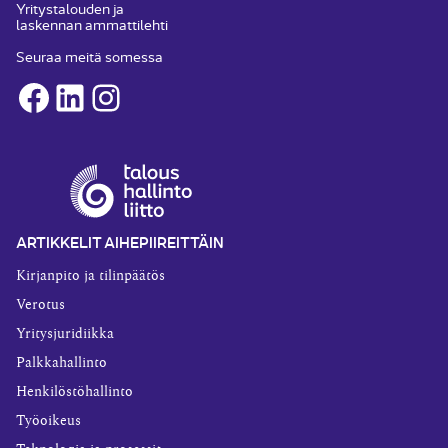
Yritystalouden ja
laskennan ammattilehti
Seuraa meitä somessa
Facebook
LinkedIn
Instagram
ARTIKKELIT AIHEPIIREITTÄIN
Kirjanpito ja tilinpäätös
Verotus
Yritysjuridiikka
Palkkahallinto
Henkilöstöhallinto
Työoikeus