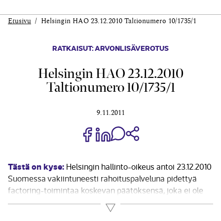
Etusivu
Helsingin HAO 23.12.2010 Taltionumero 10/1735/1
RATKAISUT: ARVONLISÄVEROTUS
Helsingin HAO 23.12.2010
Taltionumero 10/1735/1
9.11.2011
Jaa Share on Facebook
Jaa Share on LinkedIn
Jaa WhatsApp-viestinä
Kopioi linkki
Tästä on kyse:
Helsingin hallinto-oikeus antoi 23.12.2010
Suomessa vakiintuneesti rahoituspalveluna pidettyä
factoring-toimintaa koskevan päätöksensä, joka ei ole
vielä lainvoimainen. Mikäli hallinto-oikeuden päätös jää
Lue lisää
lainvoimaiseksi, factoring-toiminta muuttuu laajalti