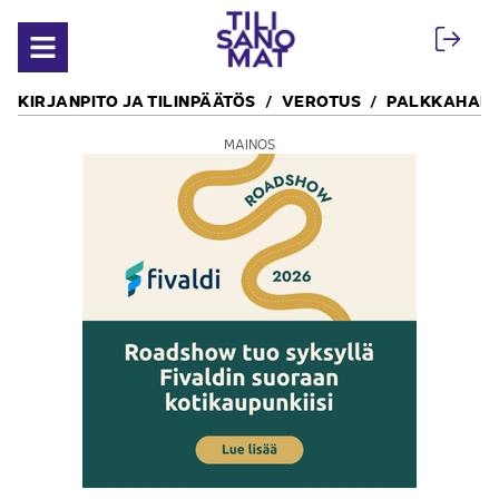
Siirry sisältöön
Avaa valikko
KIRJANPITO JA TILINPÄÄTÖS
VEROTUS
PALKKAHALL
MAINOS