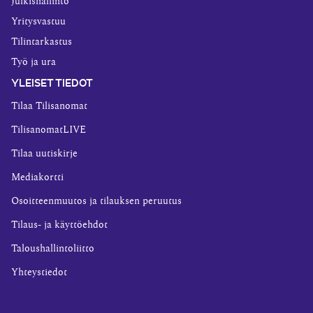
Julkishallinto
Yritysvastuu
Tilintarkastus
Työ ja ura
YLEISET TIEDOT
Tilaa Tilisanomat
TilisanomatLIVE
Tilaa uutiskirje
Mediakortti
Osoitteenmuutos ja tilauksen peruutus
Tilaus- ja käyttöehdot
Taloushallintoliitto
Yhteystiedot