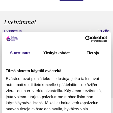
Luetuimmat
VEROTUS
TYÖOI
Kulu­veloitukset arvon­lisä­
Työa
verotuksessa – omien kulujen
kysy
veloitus, kulujen edelleen­
Suostumus
Yksityiskohdat
Tietoja
veloitus ja läpi­laskutus
Petri Salomaa
Tarja An
Tämä sivusto käyttää evästeitä
15.5.2023
10 min
14.5.2021
Evästeet ovat pieniä tekstitiedostoja, jotka tallentuvat
automaattisesti tietokoneelle / päätelaitteelle kävijän
vieraillessa eri verkkosivustoilla. Käytämme evästeitä,
jotta voimme tarjota palvelumme mahdollisimman
käyttäjäystävällisenä. Mikäli et halua verkkopalvelun
saavan tietoja evästeiden avulla, hyväksy vain