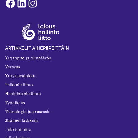
Facebook
LinkedIn
Instagram
ARTIKKELIT AIHEPIIREITTÄIN
Kirjanpito ja tilinpäätös
Verotus
Yritysjuridiikka
Palkkahallinto
Henkilöstöhallinto
Työoikeus
Teknologia ja prosessit
Sisäinen laskenta
Liiketoiminta