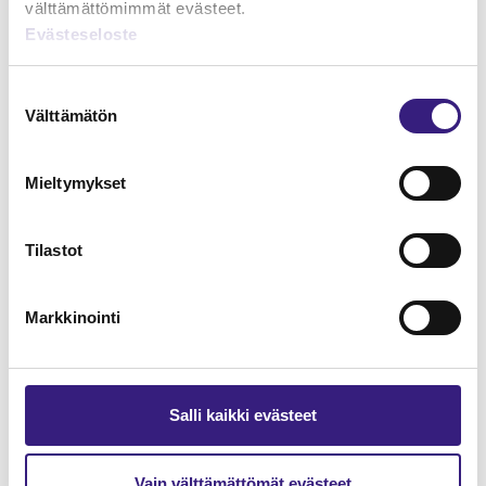
välttämättömimmät evästeet.
Evästeseloste
Lue Tilisanomien
näytenumero
Suostumuksen
Välttämätön
valinta
TILAA TÄSTÄ
Mieltymykset
Tilastot
Tilaa Tilisanomien
lukuoikeus
Markkinointi
TILAA TÄSTÄ
Salli kaikki evästeet
Vain välttämättömät evästeet