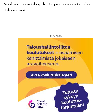
arvonlisäverolliseksi liiketoiminnaksi. Päätöksen
Sisältö on vain tilaajille.
Kirjaudu sisään
tai
tilaa
mukaan yhtiö A harjoitti pääasiassa factoring-toimintaa,
Tilisanomat
.
joka käsitti pelkästään laskujen ostamista. Yhtiö osti...
MAINOS