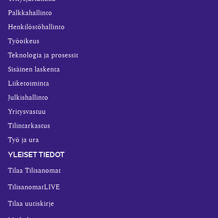
Palkkahallinto
Henkilöstöhallinto
Työoikeus
Teknologia ja prosessit
Sisäinen laskenta
Liiketoiminta
Julkishallinto
Yritysvastuu
Tilintarkastus
Työ ja ura
YLEISET TIEDOT
Tilaa Tilisanomat
TilisanomatLIVE
Tilaa uutiskirje