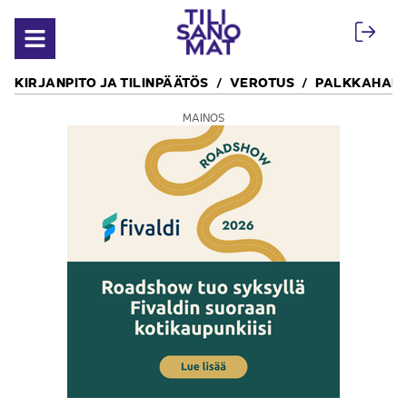
Siirry sisältöön
Avaa valikko
KIRJANPITO JA TILINPÄÄTÖS
VEROTUS
PALKKAHALL
MAINOS