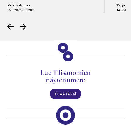
Petri Salomaa
Tarja An
15.5.2023
10 min
14.5.2021
Lue Tilisanomien
näytenumero
TILAA TÄSTÄ