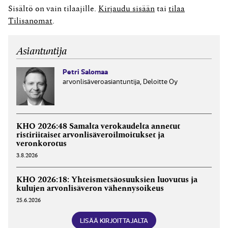
arvonlisäverolliseksi saamisten perinnäksi. Asian
Sisältö on vain tilaajille.
Kirjaudu sisään
tai
tilaa
tosiseikat ja aiemmat vaiheet Kyseessä ollut yhtiö
Tilisanomat
.
harjoitti niin sanottua epäaitoa factoringtoimintaa, jossa
yhtiön asiakas siirsi yhtiölle myyntisaamisensa...
Asiantuntija
Petri Salomaa
arvonlisäveroasiantuntija, Deloitte Oy
KHO 2026:48 Samalta verokaudelta annetut
ristiriitaiset arvonlisäveroilmoitukset ja
veronkorotus
3.8.2026
KHO 2026:18: Yhteismetsäosuuksien luovutus ja
kulujen arvonlisäveron vähennysoikeus
25.6.2026
LISÄÄ KIRJOITTAJALTA