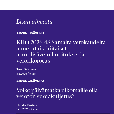
Lisää aiheesta
ARVONLISÄVERO
KHO 2026:48 Samalta verokaudelta
annetut ristiriitaiset
arvonlisäveroilmoitukset ja
veronkorotus
Petri Salomaa
3.8.2026
6 min
ARVONLISÄVERO
Voiko päivämatka ulkomaille olla
veroton suorakuljetus?
Heikki Rintala
14.7.2026
2 min