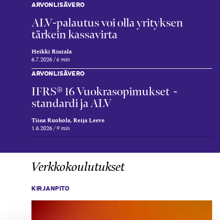
ARVONLISÄVERO
ALV-palautus voi olla yrityksen
tärkein kassavirta
Heikki Rintala
6.7.2026
6 min
ARVONLISÄVERO
IFRS® 16 Vuokrasopimukset -
standardi ja ALV
Tiina Ruohola, Reija Leeve
1.6.2026
9 min
Verkkokoulutukset
KIRJANPITO