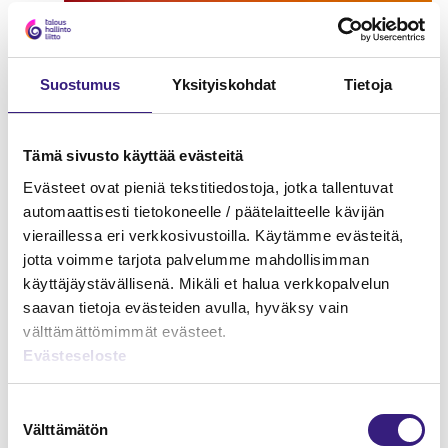
Suostumus
Yksityiskohdat
Tietoja
Tämä sivusto käyttää evästeitä
Evästeet ovat pieniä tekstitiedostoja, jotka tallentuvat
automaattisesti tietokoneelle / päätelaitteelle kävijän
vieraillessa eri verkkosivustoilla. Käytämme evästeitä,
jotta voimme tarjota palvelumme mahdollisimman
käyttäjäystävällisenä. Mikäli et halua verkkopalvelun
saavan tietoja evästeiden avulla, hyväksy vain
välttämättömimmät evästeet.
Verkkokauppa - kirjanpito ja
Evästeseloste
arvonlisäverotus
Suostumuksen
ARVONLISÄVERO
Välttämätön
valinta