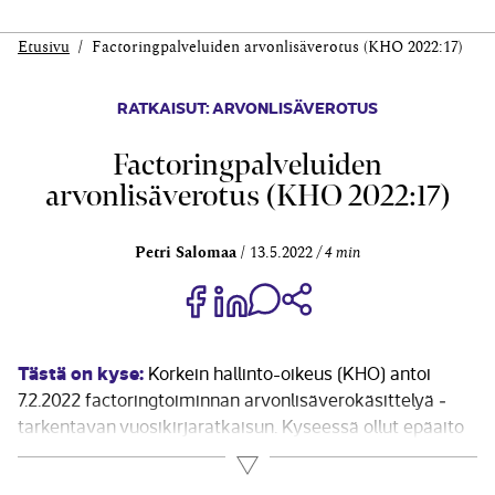
Etusivu
Factoringpalveluiden arvonlisäverotus (KHO 2022:17)
RATKAISUT: ARVONLISÄVEROTUS
Factoringpalveluiden
arvonlisäverotus (KHO 2022:17)
Petri Salomaa
13.5.2022
4 min
Jaa Share on Facebook
Jaa Share on LinkedIn
Jaa WhatsApp-viestinä
Kopioi linkki
Tästä on kyse:
Korkein hallinto-oikeus (KHO) antoi
7.2.2022 factoringtoiminnan arvonlisäverokäsittelyä ­
tarkentavan vuosikirjaratkaisun. Kyseessä ollut epäaito
factoringpalvelu katsottiin osittain
Lue lisää
arvonlisäverottomaksi rahoituspalveluksi, osin