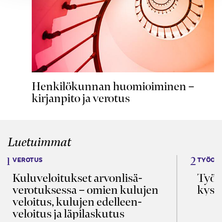
Henkilökunnan huomioiminen –
kirjanpito ja verotus
Luetuimmat
VEROTUS
TYÖOI
Kulu­veloitukset arvon­lisä­
Työa
verotuksessa – omien kulujen
kysy
veloitus, kulujen edelleen­
veloitus ja läpi­laskutus