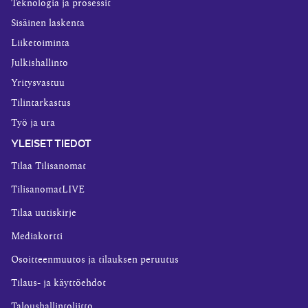
Teknologia ja prosessit
Sisäinen laskenta
Liiketoiminta
Julkishallinto
Yritysvastuu
Tilintarkastus
Työ ja ura
YLEISET TIEDOT
Tilaa Tilisanomat
TilisanomatLIVE
Tilaa uutiskirje
Mediakortti
Osoitteenmuutos ja tilauksen peruutus
Tilaus- ja käyttöehdot
Taloushallintoliitto