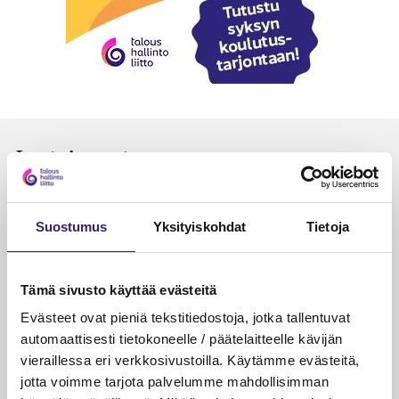
Luetuimmat
VEROTUS
TYÖOI
Kulu­veloitukset arvon­lisä­
Työa
Suostumus
Yksityiskohdat
Tietoja
verotuksessa – omien kulujen
kysy
veloitus, kulujen edelleen­
veloitus ja läpi­laskutus
Tämä sivusto käyttää evästeitä
Evästeet ovat pieniä tekstitiedostoja, jotka tallentuvat
Petri Salomaa
Tarja An
15.5.2023
10 min
14.5.2021
automaattisesti tietokoneelle / päätelaitteelle kävijän
vieraillessa eri verkkosivustoilla. Käytämme evästeitä,
jotta voimme tarjota palvelumme mahdollisimman