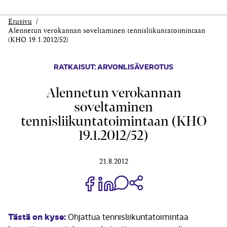
Etusivu
Alennetun verokannan soveltaminen tennisliikuntatoimintaan
(KHO 19.1.2012/52)
RATKAISUT: ARVONLISÄVEROTUS
Alennetun verokannan
soveltaminen
tennisliikuntatoimintaan (KHO
19.1.2012/52)
21.8.2012
Jaa Share on Facebook
Jaa Share on LinkedIn
Jaa WhatsApp-viestinä
Kopioi linkki
Tästä on kyse:
Ohjattua tennisliikuntatoimintaa