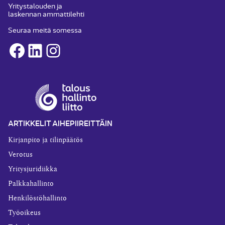
Yritystalouden ja
laskennan ammattilehti
Seuraa meitä somessa
Facebook
LinkedIn
Instagram
ARTIKKELIT AIHEPIIREITTÄIN
Kirjanpito ja tilinpäätös
Verotus
Yritysjuridiikka
Palkkahallinto
Henkilöstöhallinto
Työoikeus