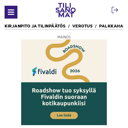
Siirry sisältöön
Avaa valikko
KIRJANPITO JA TILINPÄÄTÖS
VEROTUS
PALKKAHALL
MAINOS