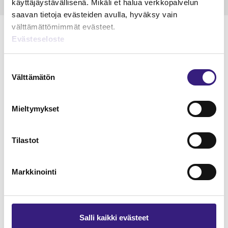
käyttäjäystävällisenä. Mikäli et halua verkkopalvelun
saavan tietoja evästeiden avulla, hyväksy vain
välttämättömimmät evästeet.
Evästeseloste
Suostumuksen
Lue Tilisanomien
Välttämätön
valinta
näytenumero
TILAA TÄSTÄ
Mieltymykset
Tilastot
Markkinointi
Tilaa Tilisanomien
lukuoikeus
Salli kaikki evästeet
TILAA TÄSTÄ