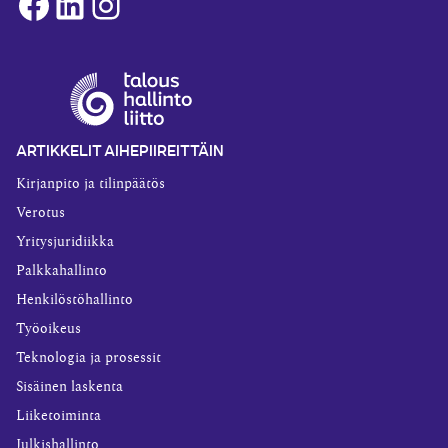
Facebook
LinkedIn
Instagram
ARTIKKELIT AIHEPIIREITTÄIN
Kirjanpito ja tilinpäätös
Verotus
Yritysjuridiikka
Palkkahallinto
Henkilöstöhallinto
Työoikeus
Teknologia ja prosessit
Sisäinen laskenta
Liiketoiminta
Julkishallinto