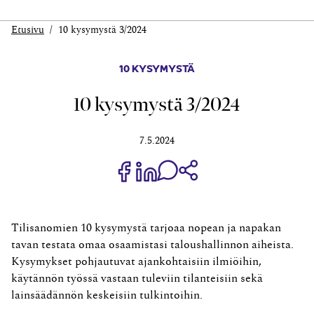
Etusivu
10 kysymystä 3/2024
10 KYSYMYSTÄ
10 kysymystä 3/2024
7.5.2024
Jaa Share on Facebook
Jaa Share on LinkedIn
Jaa WhatsApp-viestinä
Kopioi linkki
Tilisanomien 10 kysymystä tarjoaa nopean ja napakan
tavan testata omaa osaamistasi taloushallinnon aiheista.
Kysymykset pohjautuvat ajankohtaisiin ilmiöihin,
käytännön työssä vastaan tuleviin tilanteisiin sekä
lainsäädännön keskeisiin tulkintoihin.