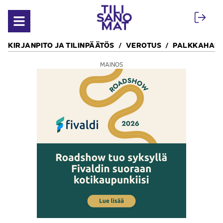
Siirry sisältöön
Avaa valikko
KIRJANPITO JA TILINPÄÄTÖS
VEROTUS
PALKKAHALL
MAINOS