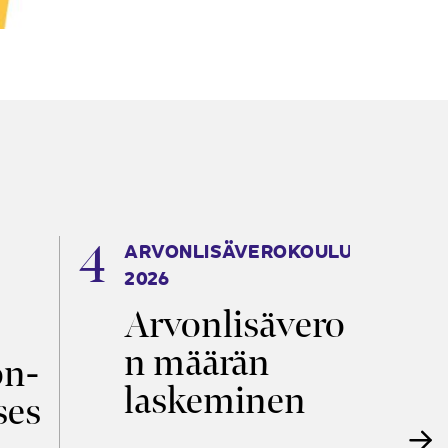
ARVONLISÄVEROKOULU
K
2026
T
Arvonlisävero
V
n määrän
p
on­
laskeminen
ses