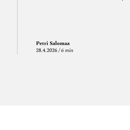
Petri Salomaa
P
28.4.2026
6 min
15