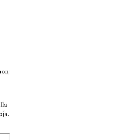
nnon
lla
oja.