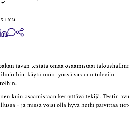
15.1.2024
aa Share on Facebook
Jaa Share on LinkedIn
Jaa WhatsApp-viestinä
Kopioi linkki
pakan tavan testata omaa osaamistasi taloushalli
 ilmiöihin, käytännön työssä vastaan tuleviin
toihin.
nen kuin osaamistaan kerryttävä tekijä. Testin avu
llussa – ja missä voisi olla hyvä hetki päivittää tiet