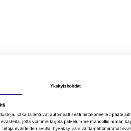
Yksityiskohdat
itä
ostoja, jotka tallentuvat automaattisesti tietokoneelle / päätelaitt
evästeitä, jotta voimme tarjota palvelumme mahdollisimman käytt
tietoja evästeiden avulla, hyväksy vain välttämättömimmät eväs