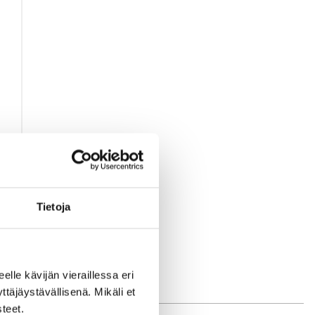
Tietoja
eelle kävijän vieraillessa eri
äjäystävällisenä. Mikäli et
teet.