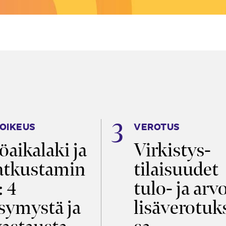
OIKEUS
VEROTUS
öaikalaki ja
Virkistys­
tkustamin
tilaisuudet
: 4
tulo- ja arv
symystä ja
lisäverotuk