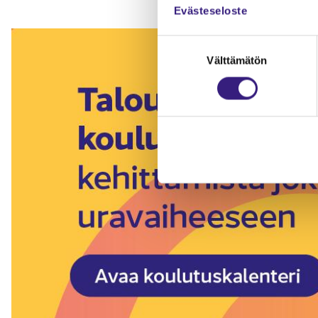
Evästeseloste
Suostumuksen
Välttämätön
valinta