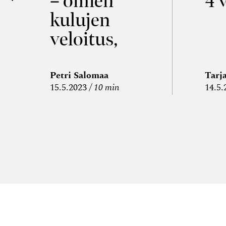
– omien
4 
kulujen
veloitus,
kulujen
edelleen­
Petri Salomaa
Tarj
15.5.2023
10 min
14.5.
veloitus ja
läpi­laskutus