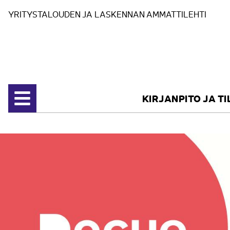
Siirry sisältöön
YRITYSTALOUDEN JA LASKENNAN AMMATTILEHTI
KIRJANPITO JA T
Avaa valikko