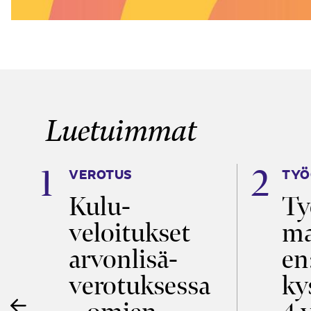
Luetuimmat
VEROTUS
TYÖ
a
Kulu­
Ty
veloitukset
ma
ö
arvon­lisä­
en
verotuksessa
ky