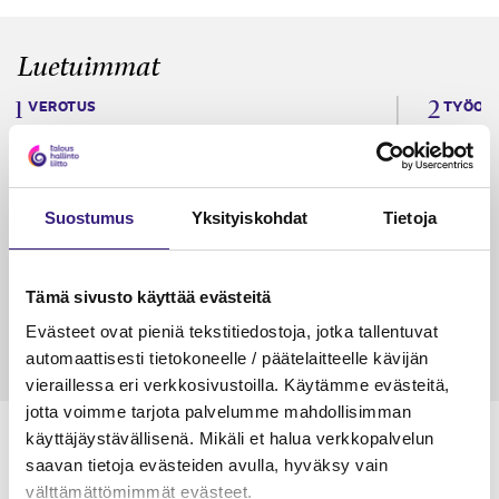
Luetuimmat
VEROTUS
TYÖOI
Kulu­veloitukset arvon­lisä­
Työa
verotuksessa – omien kulujen
kysy
veloitus, kulujen edelleen­
Suostumus
Yksityiskohdat
Tietoja
veloitus ja läpi­laskutus
Petri Salomaa
Tarja An
15.5.2023
10 min
14.5.2021
Tämä sivusto käyttää evästeitä
Evästeet ovat pieniä tekstitiedostoja, jotka tallentuvat
automaattisesti tietokoneelle / päätelaitteelle kävijän
vieraillessa eri verkkosivustoilla. Käytämme evästeitä,
jotta voimme tarjota palvelumme mahdollisimman
käyttäjäystävällisenä. Mikäli et halua verkkopalvelun
saavan tietoja evästeiden avulla, hyväksy vain
välttämättömimmät evästeet.