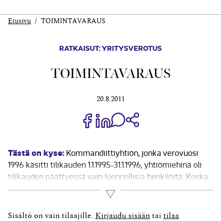
Etusivu
TOIMINTAVARAUS
RATKAISUT: YRITYSVEROTUS
TOIMINTAVARAUS
20.8.2011
Jaa Share on Facebook
Jaa Share on LinkedIn
Jaa WhatsApp-viestinä
Kopioi linkki
Tästä on kyse:
Kommandiittiyhtiön, jonka verovuosi
1996 käsitti tilikauden 1.1.1995-31.1.1996, yhtiömiehinä oli
tilikauden päättyessä vain luonnollisia henkilöitä. Koska
yhtiön äänettömänä yhtiömiehenä, jolle jaettiin osa
Lue lisää
tilikauden nettotulosta voitto-osuutena, oli 1.1.-9.12.1995
ollut osakeyhtiö, kommandiittiyhtiö ei saanut vähentää
Sisältö on vain tilaajille.
Kirjaudu sisään
tai
tilaa