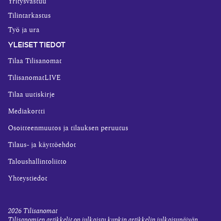
Yritysvastuu
Tilintarkastus
Työ ja ura
YLEISET TIEDOT
Tilaa Tilisanomat
TilisanomatLIVE
Tilaa uutiskirje
Mediakortti
Osoitteenmuutos ja tilauksen peruutus
Tilaus- ja käyttöehdot
Taloushallintoliitto
Yhteystiedot
2026
Tilisanomat
Tilisanomien artikkelit on julkaistu kunkin artikkelin julkaisupäivän