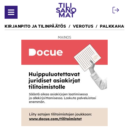
Siirry sisältöön
Avaa valikko
KIRJANPITO JA TILINPÄÄTÖS
VEROTUS
PALKKAHALL
MAINOS