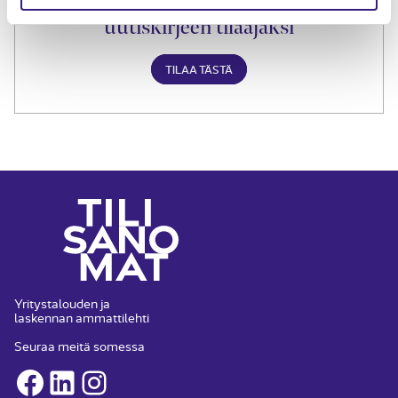
Liity Tilisanomien
uutiskirjeen tilaajaksi
TILAA TÄSTÄ
Yritystalouden ja
laskennan ammattilehti
Seuraa meitä somessa
Facebook
LinkedIn
Instagram