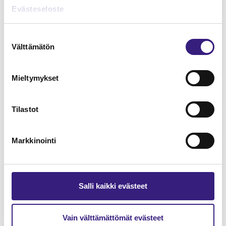
Lue Tilisanomien
Evästeseloste
näytenumero
Suostumuksen
Välttämätön
TILAA TÄSTÄ
valinta
Mieltymykset
Tilastot
Tilaa Tilisanomien
lukuoikeus
Markkinointi
TILAA TÄSTÄ
Salli kaikki evästeet
Vain välttämättömät evästeet