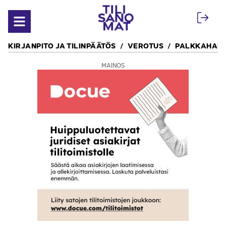
Siirry sisältöön
Avaa valikko
KIRJANPITO JA TILINPÄÄTÖS
VEROTUS
PALKKAHALL
MAINOS