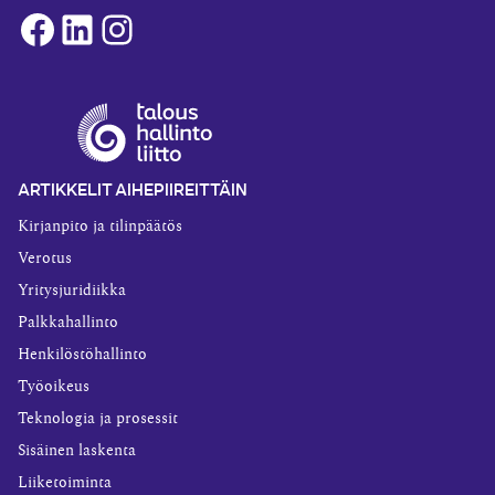
Facebook
LinkedIn
Instagram
ARTIKKELIT AIHEPIIREITTÄIN
Kirjanpito ja tilinpäätös
Verotus
Yritysjuridiikka
Palkkahallinto
Henkilöstöhallinto
Työoikeus
Teknologia ja prosessit
Sisäinen laskenta
Liiketoiminta