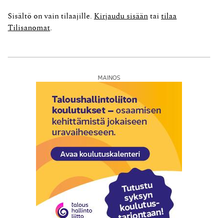
tappiovuoden ja tappion vähentämisvuoden
välisenäaikana. Toisaalta on kuitenkin pidetty tärkeänä,
Sisältö on vain tilaajille.
Kirjaudu sisään
tai
tilaa
että tappioita kärsineiden yhteisöjen ja yhtymien
Tilisanomat
.
osakkeet ja...
MAINOS