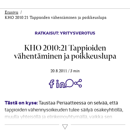
Etusivu
KHO 2010:21 Tappioiden vähentäminen ja poikkeuslupa
RATKAISUT: YRITYSVEROTUS
KHO 2010:21 Tappioiden
vähentäminen ja poikkeuslupa
20.8.2011
3 min
Jaa Share on Facebook
Jaa Share on LinkedIn
Jaa WhatsApp-viestinä
Kopioi linkki
Tästä on kyse:
Taustaa Periaatteessa on selvää, että
tappioiden vähennysoikeuden tulee säilyä osakeyhtiöllä,
muulla yhteisöllä ja elinkeinoyhtymällä, vaikka sen
osakkaat, jäsenet tai yhtiömiehet ovat vaihtuneet
Lue lisää