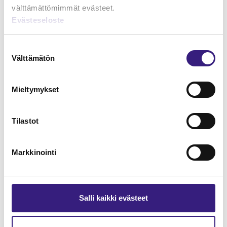
välttämättömimmät evästeet.
Evästeseloste
Lue Tilisanomien
näytenumero
Suostumuksen
Välttämätön
valinta
TILAA TÄSTÄ
Mieltymykset
Tilastot
Tilaa Tilisanomien
lukuoikeus
Markkinointi
TILAA TÄSTÄ
Salli kaikki evästeet