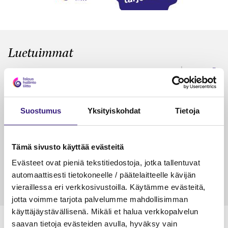
Luetuimmat
VEROTUS
TYÖOI
Kulu­veloitukset arvon­lisä­
Työa
verotuksessa – omien kulujen
kysy
Suostumus
Yksityiskohdat
Tietoja
veloitus, kulujen edelleen­
veloitus ja läpi­laskutus
Petri Salomaa
Tarja An
Tämä sivusto käyttää evästeitä
15.5.2023
10 min
14.5.2021
Evästeet ovat pieniä tekstitiedostoja, jotka tallentuvat
automaattisesti tietokoneelle / päätelaitteelle kävijän
vieraillessa eri verkkosivustoilla. Käytämme evästeitä,
jotta voimme tarjota palvelumme mahdollisimman
käyttäjäystävällisenä. Mikäli et halua verkkopalvelun
saavan tietoja evästeiden avulla, hyväksy vain