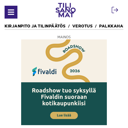
Siirry sisältöön
Avaa valikko
KIRJANPITO JA TILINPÄÄTÖS
VEROTUS
PALKKAHALL
MAINOS