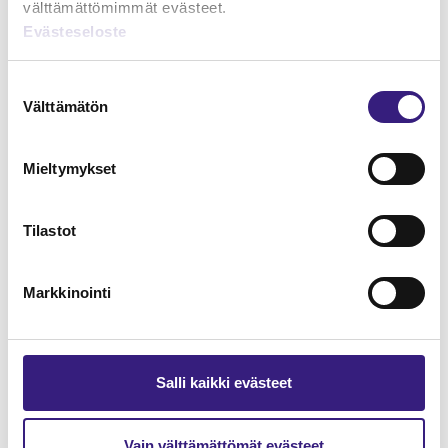
välttämättömimmät evästeet.
Evästeseloste
Lue Tilisanomien
näytenumero
Suostumuksen
Välttämätön
valinta
TILAA TÄSTÄ
Mieltymykset
Tilastot
Tilaa Tilisanomien
lukuoikeus
Markkinointi
TILAA TÄSTÄ
Salli kaikki evästeet
Vain välttämättömät evästeet