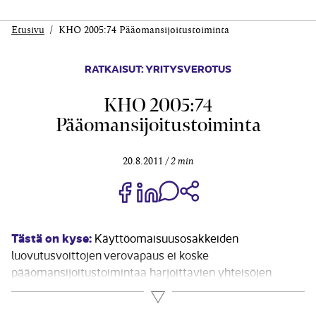
Etusivu
KHO 2005:74 Pääomansijoitustoiminta
RATKAISUT: YRITYSVEROTUS
KHO 2005:74
Pääomansijoitustoiminta
20.8.2011
2 min
Jaa Share on Facebook
Jaa Share on LinkedIn
Jaa WhatsApp-viestinä
Kopioi linkki
Tästä on kyse:
Käyttöomaisuusosakkeiden
luovutusvoittojen verovapaus ei koske
pääomansijoitustoimintaa harjoittavien yhteisöjen
osakeluovutuksia. Se, mikä on
Lue lisää
pääomansijoitustoimintaa, on ollut esillä useissa KHO:n