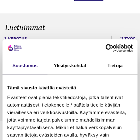
Luetuimmat
VEROTUS
TYÖOI
Kulu­veloitukset arvon­lisä­
Työa
verotuksessa – omien kulujen
kysy
veloitus, kulujen edelleen­
Suostumus
Yksityiskohdat
Tietoja
veloitus ja läpi­laskutus
Petri Salomaa
Tarja An
Tämä sivusto käyttää evästeitä
15.5.2023
10 min
14.5.2021
Evästeet ovat pieniä tekstitiedostoja, jotka tallentuvat
automaattisesti tietokoneelle / päätelaitteelle kävijän
vieraillessa eri verkkosivustoilla. Käytämme evästeitä,
jotta voimme tarjota palvelumme mahdollisimman
käyttäjäystävällisenä. Mikäli et halua verkkopalvelun
saavan tietoja evästeiden avulla, hyväksy vain