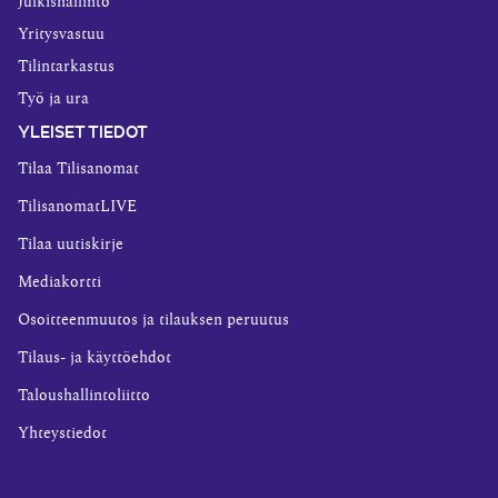
Julkishallinto
Yritysvastuu
Tilintarkastus
Työ ja ura
YLEISET TIEDOT
Tilaa Tilisanomat
TilisanomatLIVE
Tilaa uutiskirje
Mediakortti
Osoitteenmuutos ja tilauksen peruutus
Tilaus- ja käyttöehdot
Taloushallintoliitto
Yhteystiedot