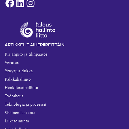
Facebook
LinkedIn
Instagram
ARTIKKELIT AIHEPIIREITTÄIN
Kirjanpito ja tilinpäätös
Verotus
Yritysjuridiikka
Palkkahallinto
Henkilöstöhallinto
Työoikeus
Teknologia ja prosessit
Sisäinen laskenta
Liiketoiminta