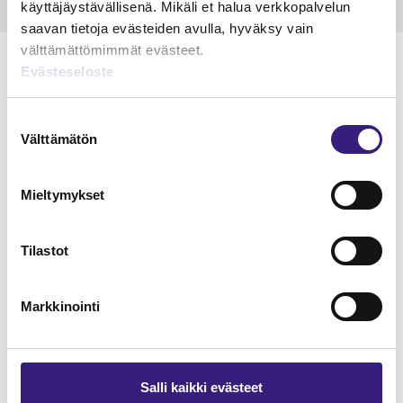
käyttäjäystävällisenä. Mikäli et halua verkkopalvelun
saavan tietoja evästeiden avulla, hyväksy vain
välttämättömimmät evästeet.
Evästeseloste
Suostumuksen
Lue Tilisanomien
Välttämätön
valinta
näytenumero
Mieltymykset
TILAA TÄSTÄ
Tilastot
Markkinointi
Tilaa Tilisanomien
lukuoikeus
Salli kaikki evästeet
TILAA TÄSTÄ