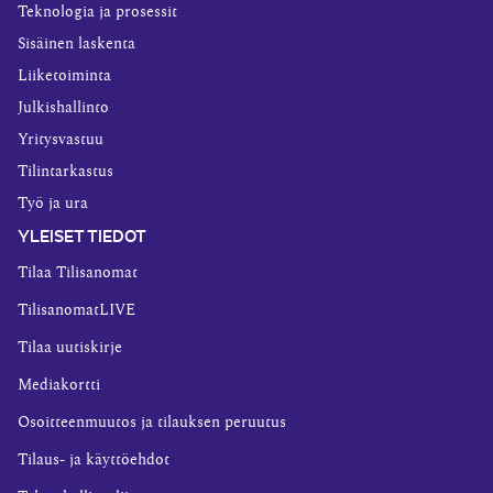
Teknologia ja prosessit
Sisäinen laskenta
Liiketoiminta
Julkishallinto
Yritysvastuu
Tilintarkastus
Työ ja ura
YLEISET TIEDOT
Tilaa Tilisanomat
TilisanomatLIVE
Tilaa uutiskirje
Mediakortti
Osoitteenmuutos ja tilauksen peruutus
Tilaus- ja käyttöehdot