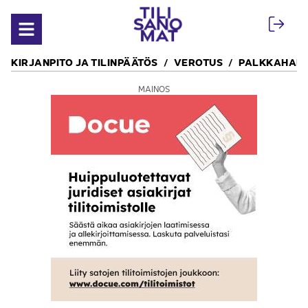
Siirry sisältöön
Avaa valikko
KIRJANPITO JA TILINPÄÄTÖS
VEROTUS
PALKKAHALL
MAINOS