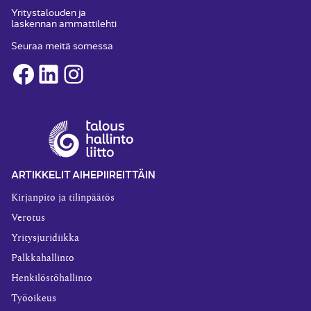
Yritystalouden ja
laskennan ammattilehti
Seuraa meitä somessa
Facebook
LinkedIn
Instagram
ARTIKKELIT AIHEPIIREITTÄIN
Kirjanpito ja tilinpäätös
Verotus
Yritysjuridiikka
Palkkahallinto
Henkilöstöhallinto
Työoikeus