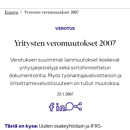
Etusivu
Yritysten veromuutokset 2007
VEROTUS
Yritysten veromuutokset 2007
Verotuksen suurimmat lainmuutokset koskevat
yritysjärjestelyjä sekä siirtohinnoittelun
dokumentointia. Myös työnantajavelvoitteisiin ja
ilmoittamisvelvollisuuteen on tullut muutoksia.
23.1.2007
Jaa Share on Facebook
Jaa Share on LinkedIn
Jaa WhatsApp-viestinä
Kopioi linkki
Tästä on kyse:
Uuden osakeyhtiölain ja IFRS-