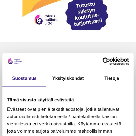
Luetuimmat
VEROTUS
TYÖOI
Kulu­veloitukset arvon­lisä­
Työa
Suostumus
Yksityiskohdat
Tietoja
verotuksessa – omien kulujen
kysy
veloitus, kulujen edelleen­
veloitus ja läpi­laskutus
Tämä sivusto käyttää evästeitä
Evästeet ovat pieniä tekstitiedostoja, jotka tallentuvat
Petri Salomaa
Tarja An
15.5.2023
10 min
14.5.2021
automaattisesti tietokoneelle / päätelaitteelle kävijän
vieraillessa eri verkkosivustoilla. Käytämme evästeitä,
jotta voimme tarjota palvelumme mahdollisimman