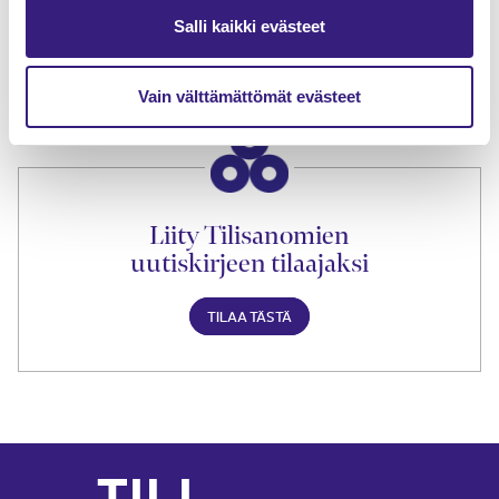
lukuoikeus
Salli kaikki evästeet
TILAA TÄSTÄ
Vain välttämättömät evästeet
Liity Tilisanomien
uutiskirjeen tilaajaksi
TILAA TÄSTÄ