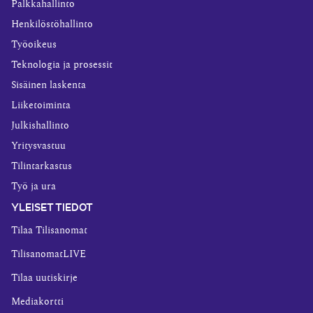
Palkkahallinto
Henkilöstöhallinto
Työoikeus
Teknologia ja prosessit
Sisäinen laskenta
Liiketoiminta
Julkishallinto
Yritysvastuu
Tilintarkastus
Työ ja ura
YLEISET TIEDOT
Tilaa Tilisanomat
TilisanomatLIVE
Tilaa uutiskirje
Mediakortti