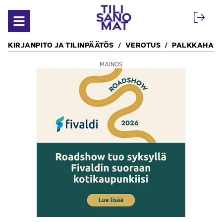
Siirry sisältöön
Avaa valikko
KIRJANPITO JA TILINPÄÄTÖS
VEROTUS
PALKKAHALL
MAINOS