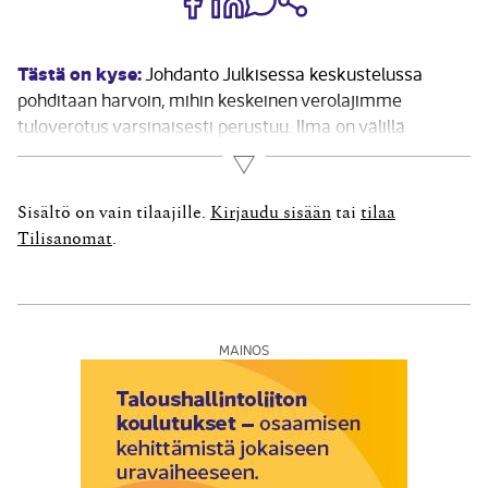
Tästä on kyse:
Johdanto Julkisessa keskustelussa
pohditaan harvoin, mihin keskeinen verolajimme
tuloverotus varsinaisesti perustuu. Ilma on välillä
sakeana erilaisista veropoliittisista ehdotuksista,
Lue lisää
kommenteista, vastakommenteista ja muusta
keskustelusta. Syntyy väistämättä kysymys, kuinka
Sisältö on vain tilaajille.
Kirjaudu sisään
tai
tilaa
näitä erilaisia esityksiä voitaisiin asiallisesti arvioida
Tilisanomat
.
yleisemmältä kannalta. Tätä varten tarvitaan
arviointikriteereitä. Näitä...
MAINOS