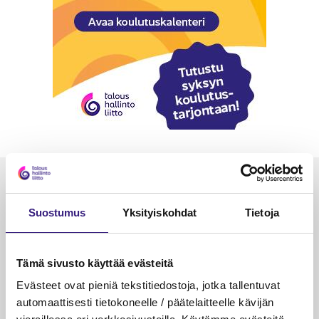
Luetuimmat
Suostumus
Yksityiskohdat
Tietoja
VEROTUS
TYÖOI
Kulu­veloitukset arvon­lisä­
Työa
verotuksessa – omien kulujen
kysy
Tämä sivusto käyttää evästeitä
veloitus, kulujen edelleen­
Evästeet ovat pieniä tekstitiedostoja, jotka tallentuvat
veloitus ja läpi­laskutus
automaattisesti tietokoneelle / päätelaitteelle kävijän
Petri Salomaa
Tarja An