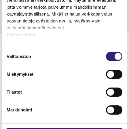
vieraillessa eri verkkosivustoilla. Käytämme evästeitä,
15.5.2023
10 min
14.5.2021
jotta voimme tarjota palvelumme mahdollisimman
käyttäjäystävällisenä. Mikäli et halua verkkopalvelun
saavan tietoja evästeiden avulla, hyväksy vain
välttämättömimmät evästeet.
Evästeseloste
Suostumuksen
Välttämätön
valinta
Lue Tilisanomien
näytenumero
Mieltymykset
TILAA TÄSTÄ
Tilastot
Markkinointi
Tilaa Tilisanomien