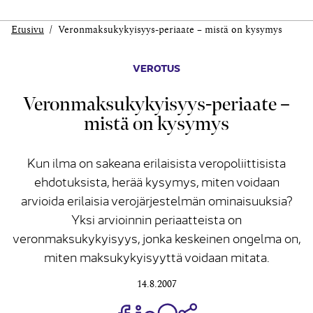
Etusivu
Veronmaksukykyisyys-periaate – mistä on kysymys
VEROTUS
Veronmaksukykyisyys-periaate –
mistä on kysymys
Kun ilma on sakeana erilaisista veropoliittisista
ehdotuksista, herää kysymys, miten voidaan
arvioida erilaisia verojärjestelmän ominaisuuksia?
Yksi arvioinnin periaatteista on
veronmaksukykyisyys, jonka keskeinen ongelma on,
miten maksukykyisyyttä voidaan mitata.
14.8.2007
Jaa Share on Facebook
Jaa Share on LinkedIn
Jaa WhatsApp-viestinä
Kopioi linkki