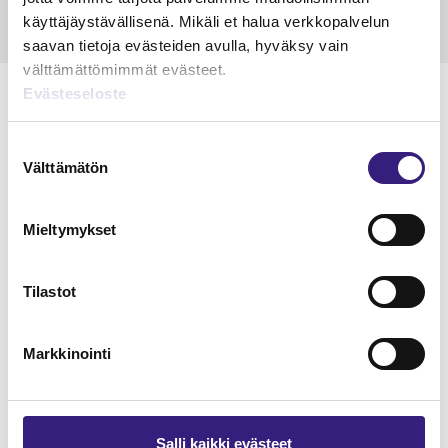
käyttäjäystävällisenä. Mikäli et halua verkkopalvelun
saavan tietoja evästeiden avulla, hyväksy vain
välttämättömimmät evästeet.
Evästeseloste
Suostumuksen
Lue Tilisanomien
Välttämätön
valinta
näytenumero
Mieltymykset
TILAA TÄSTÄ
Tilastot
Markkinointi
Tilaa Tilisanomien
lukuoikeus
Salli kaikki evästeet