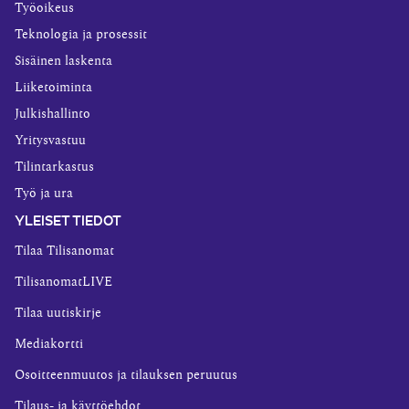
Työoikeus
Teknologia ja prosessit
Sisäinen laskenta
Liiketoiminta
Julkishallinto
Yritysvastuu
Tilintarkastus
Työ ja ura
YLEISET TIEDOT
Tilaa Tilisanomat
TilisanomatLIVE
Tilaa uutiskirje
Mediakortti
Osoitteenmuutos ja tilauksen peruutus
Tilaus- ja käyttöehdot