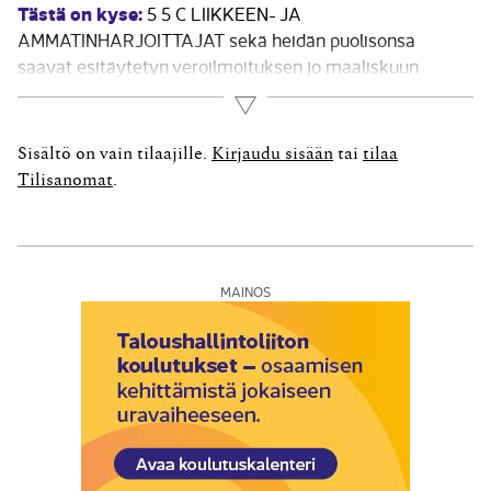
Tästä on kyse:
5 5 C LIIKKEEN- JA
AMMATINHARJOITTAJAT sekä heidän puolisonsa
saavat esitäytetyn veroilmoituksen jo maaliskuun
alussa. Muille verovelvollisille esitäytetty veroilmoitus
Lue lisää
lähetetään huhtikuun aikana. Elinkeinotoiminnan
lomakkeet 5 ja 5 A liikkeen- ja ammatinharjoittajat ovat
Sisältö on vain tilaajille.
Kirjaudu sisään
tai
tilaa
saaneet helmikuun alkupuolella. Maa- ja metsätalouden
Tilisanomat
.
lomakkeet asiakkaat...
MAINOS