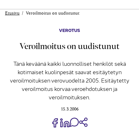
Etusivu
Veroilmoitus on uudistunut
VEROTUS
Veroilmoitus on uudistunut
Tänä keväänä kaikki luonnolliset henkilöt sekä
kotimaiset kuolinpesät saavat esitäytetyn
veroilmoituksen verovuodelta 2005. Esitäytetty
veroilmoitus korvaa veroehdotuksen ja
veroilmoituksen.
15.3.2006
Jaa Share on Facebook
Jaa Share on LinkedIn
Jaa WhatsApp-viestinä
Kopioi linkki