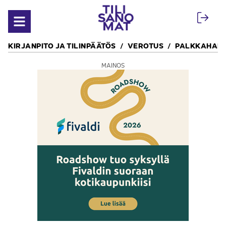
Siirry sisältöön
Avaa valikko
KIRJANPITO JA TILINPÄÄTÖS
VEROTUS
PALKKAHALL
MAINOS