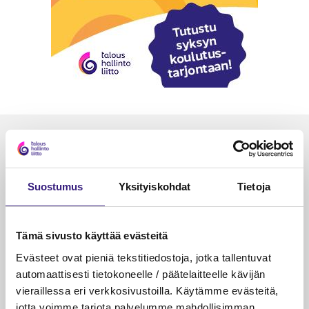
Luetuimmat
VEROTUS
TYÖOI
Suostumus
Yksityiskohdat
Tietoja
Kulu­veloitukset arvon­lisä­
Työa
verotuksessa – omien kulujen
kysy
veloitus, kulujen edelleen­
Tämä sivusto käyttää evästeitä
veloitus ja läpi­laskutus
Evästeet ovat pieniä tekstitiedostoja, jotka tallentuvat
Petri Salomaa
Tarja An
automaattisesti tietokoneelle / päätelaitteelle kävijän
15.5.2023
10 min
14.5.2021
vieraillessa eri verkkosivustoilla. Käytämme evästeitä,
jotta voimme tarjota palvelumme mahdollisimman