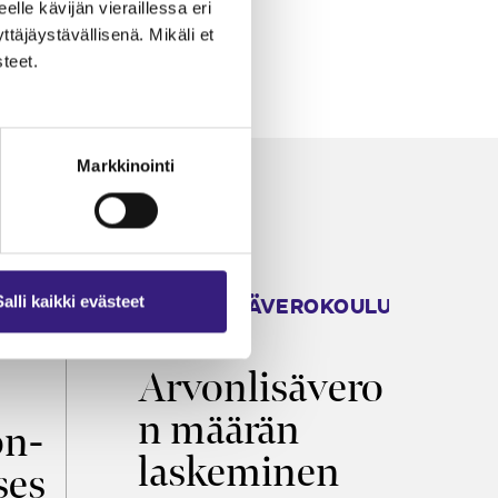
eelle kävijän vieraillessa eri
äjäystävällisenä. Mikäli et
teet.
Markkinointi
ARVONLISÄVEROKOULU
K
Salli kaikki evästeet
2026
T
Arvonlisävero
V
n määrän
p
on­
laskeminen
ses