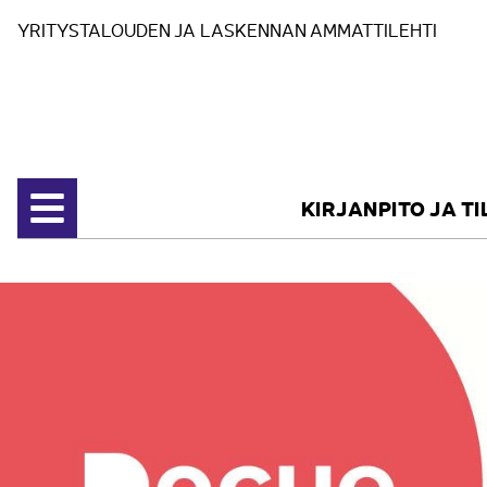
Siirry sisältöön
YRITYSTALOUDEN JA LASKENNAN AMMATTILEHTI
KIRJANPITO JA T
Avaa valikko