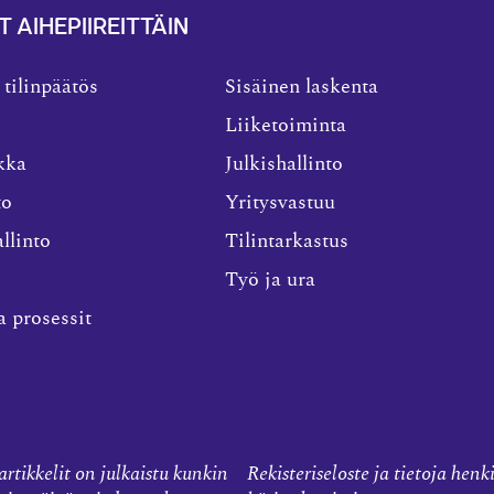
T AIHEPIIREITTÄIN
 tilinpäätös
Sisäinen laskenta
Liiketoiminta
kka
Julkishallinto
to
Yritysvastuu
llinto
Tilintarkastus
Työ ja ura
a prosessit
rtikkelit on julkaistu kunkin
Rekisteriseloste ja tietoja henk