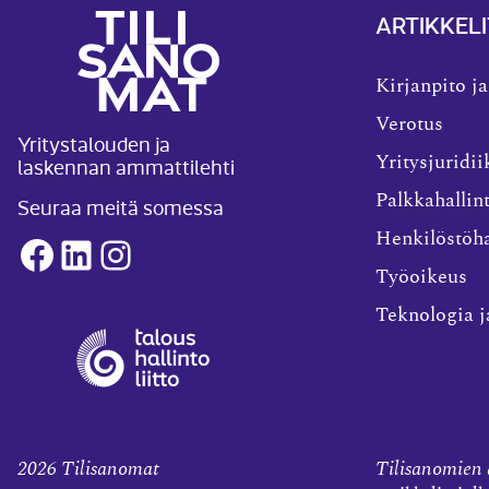
ARTIKKELI
Kirjanpito ja
Verotus
Yritystalouden ja
laskennan ammattilehti
Yritysjuridii
Palkkahallin
Seuraa meitä somessa
Henkilöstöha
Facebook
LinkedIn
Instagram
Työoikeus
Teknologia j
2026
Tilisanomat
Tilisanomien a