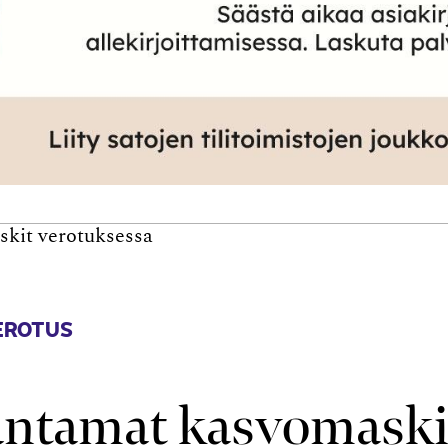
kit verotuksessa
EROTUS
antamat kasvomaski