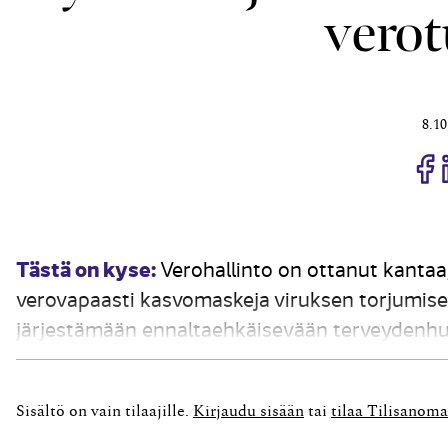
verot
8.10
J
Tästä on kyse:
Verohallinto on ottanut kantaa, 
verovapaasti kasvomaskeja viruksen torjumise
järjestämään ennaltaehkäisevään terveydenhuo
käyttääkö työntekijä suojavälineitä myös muun
Sisältö on vain tilaajille.
Kirjaudu sisään
tai
tilaa Tilisanoma