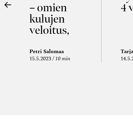
– omien
4 
kulujen
veloitus,
kulujen
edelleen­
Petri Salomaa
Tarj
15.5.2023
10 min
14.5.
veloitus ja
läpi­laskutus