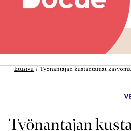
Etusivu
Työnantajan kustantamat kasvomas
V
Työnantajan kust