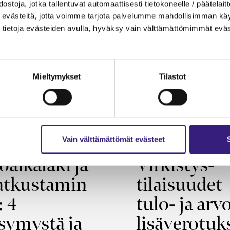
ostoja, jotka tallentuvat automaattisesti tietokoneelle / päätelaitt
evästeitä, jotta voimme tarjota palvelumme mahdollisimman käytt
tietoja evästeiden avulla, hyväksy vain välttämättömimmät eväs
Mieltymykset
Tilastot
OIKEUS
VEROTUS
Vain välttämättömät evästeet
öaikalaki ja
Virkistys­
tkustamin
tilaisuudet
: 4
tulo- ja arv
symystä ja
lisäverotuk