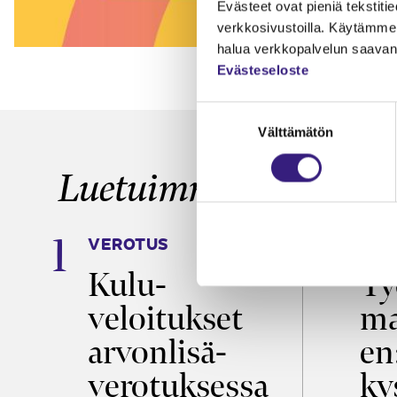
Evästeet ovat pieniä tekstitied
verkkosivustoilla. Käytämme 
halua verkkopalvelun saavan 
Evästeseloste
Suostumuksen
Välttämätön
valinta
Luetuimmat
VEROTUS
TYÖ
a
Kulu­
Ty
veloitukset
ma
ö
arvon­lisä­
en
verotuksessa
ky