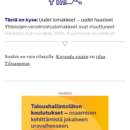
Tästä on kyse:
Uudet lomakkeet – uudet haasteet
Yhteisöjen veroilmoituslomakkeet ovat muuttuneet
merkittävästi vuodelle 2006. Suurimmat muutokset
ovat tulovero- ja varallisuuslaskelma, joilla yhteisöt
Lue lisää
ilmoittavat kirjanpitoonsa perustuvan verosäännösten
mukaisen laskelman tuloistaan sekä varoistaan.
Sisältö on vain tilaajille.
Kirjaudu sisään
tai
tilaa
Verovelvollisen ilmoittama laskelma on pohjana
Tilisanomat
.
verotuksen toimittamiselle. Tulovero- ja
varallisuuslaskelma laaditaan...
MAINOS