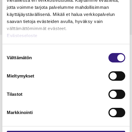
vieraillessa eri verkkosivustoilla. Käytämme evästeitä,
15.5.2023
10 min
14.5.2021
jotta voimme tarjota palvelumme mahdollisimman
käyttäjäystävällisenä. Mikäli et halua verkkopalvelun
saavan tietoja evästeiden avulla, hyväksy vain
välttämättömimmät evästeet.
Evästeseloste
Suostumuksen
Välttämätön
valinta
Lue Tilisanomien
näytenumero
Mieltymykset
TILAA TÄSTÄ
Tilastot
Markkinointi
Tilaa Tilisanomien