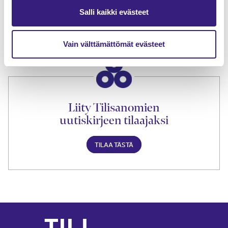
lukuoikeus
Salli kaikki evästeet
TILAA TÄSTÄ
Vain välttämättömät evästeet
Liity Tilisanomien
uutiskirjeen tilaajaksi
TILAA TÄSTÄ