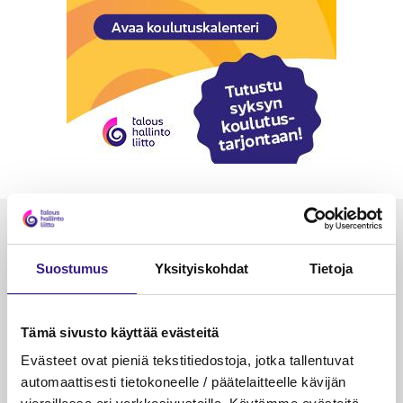
Luetuimmat
Suostumus
Yksityiskohdat
Tietoja
VEROTUS
TYÖOI
Kulu­veloitukset arvon­lisä­
Työa
verotuksessa – omien kulujen
kysy
Tämä sivusto käyttää evästeitä
veloitus, kulujen edelleen­
Evästeet ovat pieniä tekstitiedostoja, jotka tallentuvat
veloitus ja läpi­laskutus
automaattisesti tietokoneelle / päätelaitteelle kävijän
Petri Salomaa
Tarja An