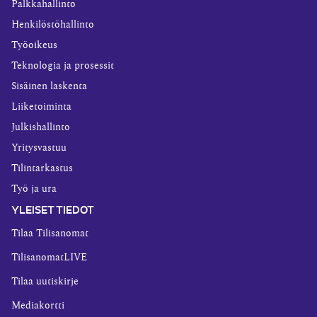
Palkkahallinto
Henkilöstöhallinto
Työoikeus
Teknologia ja prosessit
Sisäinen laskenta
Liiketoiminta
Julkishallinto
Yritysvastuu
Tilintarkastus
Työ ja ura
YLEISET TIEDOT
Tilaa Tilisanomat
TilisanomatLIVE
Tilaa uutiskirje
Mediakortti