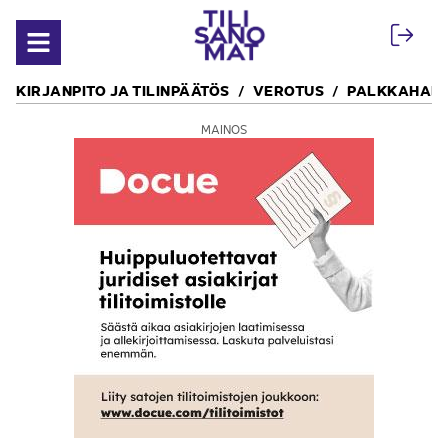
Siirry sisältöön
Avaa valikko
KIRJANPITO JA TILINPÄÄTÖS
VEROTUS
PALKKAHALL
MAINOS