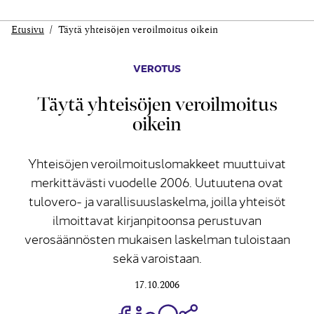
Etusivu
Täytä yhteisöjen veroilmoitus oikein
VEROTUS
Täytä yhteisöjen veroilmoitus
oikein
Yhteisöjen veroilmoituslomakkeet muuttuivat
merkittävästi vuodelle 2006. Uutuutena ovat
tulovero- ja varallisuuslaskelma, joilla yhteisöt
ilmoittavat kirjanpitoonsa perustuvan
verosäännösten mukaisen laskelman tuloistaan
sekä varoistaan.
17.10.2006
Jaa Share on Facebook
Jaa Share on LinkedIn
Jaa WhatsApp-viestinä
Kopioi linkki