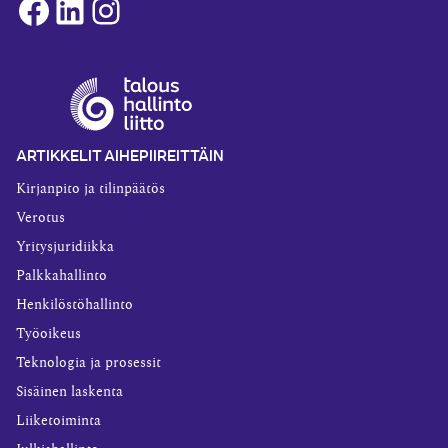
Facebook
LinkedIn
Instagram
ARTIKKELIT AIHEPIIREITTÄIN
Kirjanpito ja tilinpäätös
Verotus
Yritysjuridiikka
Palkkahallinto
Henkilöstöhallinto
Työoikeus
Teknologia ja prosessit
Sisäinen laskenta
Liiketoiminta