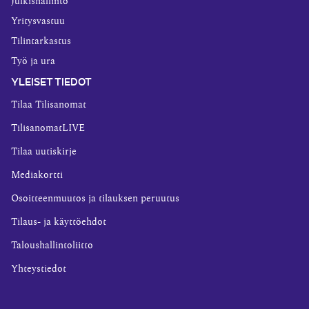
Julkishallinto
Yritysvastuu
Tilintarkastus
Työ ja ura
YLEISET TIEDOT
Tilaa Tilisanomat
TilisanomatLIVE
Tilaa uutiskirje
Mediakortti
Osoitteenmuutos ja tilauksen peruutus
Tilaus- ja käyttöehdot
Taloushallintoliitto
Yhteystiedot