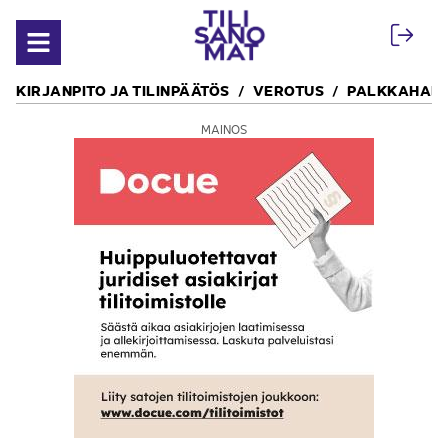
Siirry sisältöön
Avaa valikko
KIRJANPITO JA TILINPÄÄTÖS
VEROTUS
PALKKAHALL
MAINOS