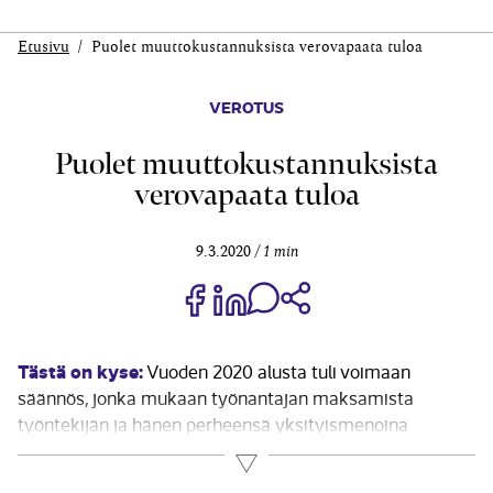
Etusivu
Puolet muuttokustannuksista verovapaata tuloa
VEROTUS
Puolet muuttokustannuksista
verovapaata tuloa
9.3.2020
1 min
Jaa Share on Facebook
Jaa Share on LinkedIn
Jaa WhatsApp-viestinä
Kopioi linkki
Tästä on kyse:
Vuoden 2020 alusta tuli voimaan
säännös, jonka mukaan työnantajan maksamista
työntekijän ja hänen perheensä yksityismenoina
pidettävistä muutto- ja matkustamiskustannuksista
Lue lisää
vain puolet on työntekijän veronalaista ansiotuloa. Tämä