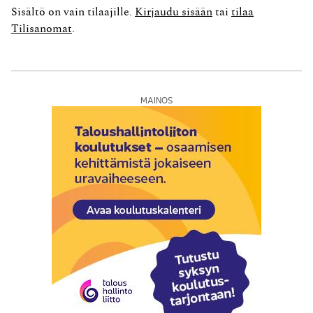
veronhuojennus säädettiin lisäämällä tuloverolakiin uusi
Sisältö on vain tilaajille.
Kirjaudu sisään
tai
tilaa
69 c pykälä. Säännöstä sovelletaan, mikäli muuton
Tilisanomat
.
syynä on...
MAINOS