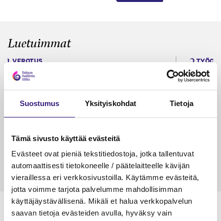
Luetuimmat
VEROTUS
TYÖOI
Kulu­veloitukset arvon­lisä­
Työa
verotuksessa – omien kulujen
kysy
veloitus, kulujen edelleen­
Suostumus
Yksityiskohdat
Tietoja
veloitus ja läpi­laskutus
Petri Salomaa
Tarja An
Tämä sivusto käyttää evästeitä
15.5.2023
10 min
14.5.2021
Evästeet ovat pieniä tekstitiedostoja, jotka tallentuvat
automaattisesti tietokoneelle / päätelaitteelle kävijän
vieraillessa eri verkkosivustoilla. Käytämme evästeitä,
jotta voimme tarjota palvelumme mahdollisimman
käyttäjäystävällisenä. Mikäli et halua verkkopalvelun
saavan tietoja evästeiden avulla, hyväksy vain