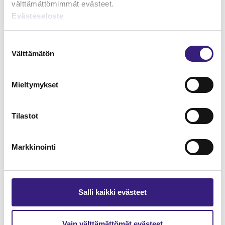
välttämättömimmät evästeet.
Evästeseloste
Lue Tilisanomien
näytenumero
Suostumuksen
Välttämätön
valinta
TILAA TÄSTÄ
Mieltymykset
Tilastot
Tilaa Tilisanomien
lukuoikeus
Markkinointi
TILAA TÄSTÄ
Salli kaikki evästeet
Vain välttämättömät evästeet