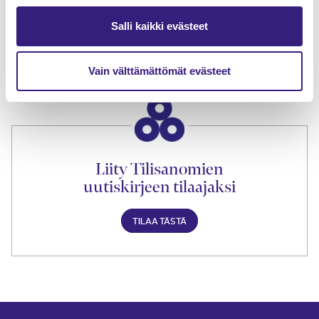
Tilaa Tilisanomien
Salli kaikki evästeet
lukuoikeus
TILAA TÄSTÄ
Vain välttämättömät evästeet
Liity Tilisanomien
uutiskirjeen tilaajaksi
TILAA TÄSTÄ