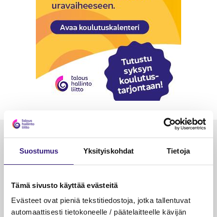
Luetuimmat
Suostumus
Yksityiskohdat
Tietoja
VEROTUS
TYÖOI
Kulu­veloitukset arvon­lisä­
Työa
verotuksessa – omien kulujen
kysy
Tämä sivusto käyttää evästeitä
veloitus, kulujen edelleen­
Evästeet ovat pieniä tekstitiedostoja, jotka tallentuvat
veloitus ja läpi­laskutus
automaattisesti tietokoneelle / päätelaitteelle kävijän