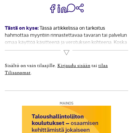
Jaa Share on Facebook
Jaa Share on LinkedIn
Jaa WhatsApp-viestinä
Kopioi linkki
Tästä on kyse:
Tässä artikkelissa on tarkoitus
hahmottaa myyntiin rinnastettavaa tavaran tai palvelun
omaa käyttöä käsitteenä ja verotuksen kohteena. Koska
oma käyttö arvonlisäverotuksessa on asia-alueena laaja
Lue lisää
ja paikoin hyvinkin tulkinnallinen, ei artikkelissakaan ole
mahdollista kokonaan välttää puuttumista tulkinnallisiin
Sisältö on vain tilaajille.
Kirjaudu sisään
tai
tilaa
yksityiskohtiin ja oikeuskäytäntöön. Arvonlisäverolain
Tilisanomat
.
(30.12.1993/1501)...
MAINOS