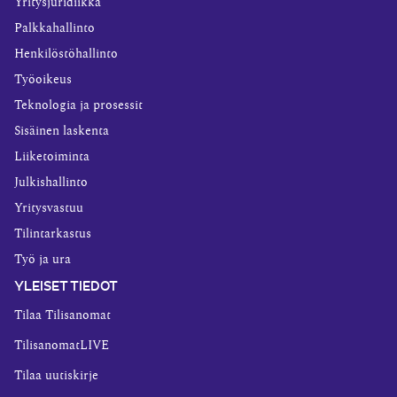
Yritysjuridiikka
Palkkahallinto
Henkilöstöhallinto
Työoikeus
Teknologia ja prosessit
Sisäinen laskenta
Liiketoiminta
Julkishallinto
Yritysvastuu
Tilintarkastus
Työ ja ura
YLEISET TIEDOT
Tilaa Tilisanomat
TilisanomatLIVE
Tilaa uutiskirje