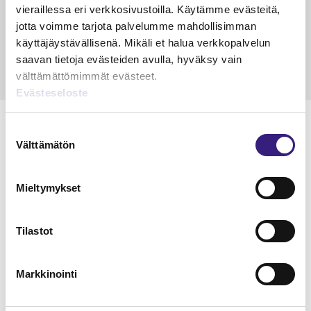
vieraillessa eri verkkosivustoilla. Käytämme evästeitä,
Petri Salomaa
Tarja An
jotta voimme tarjota palvelumme mahdollisimman
15.5.2023
10 min
14.5.2021
käyttäjäystävällisenä. Mikäli et halua verkkopalvelun
saavan tietoja evästeiden avulla, hyväksy vain
välttämättömimmät evästeet.
Evästeseloste
Suostumuksen
Välttämätön
valinta
Lue Tilisanomien
Mieltymykset
näytenumero
TILAA TÄSTÄ
Tilastot
Markkinointi