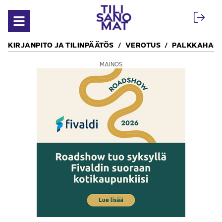
Siirry sisältöön
Avaa valikko
KIRJANPITO JA TILINPÄÄTÖS
VEROTUS
PALKKAHALL
MAINOS