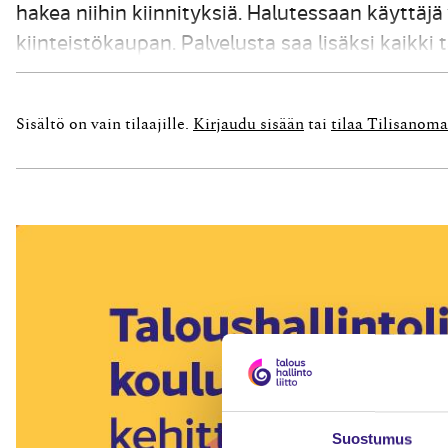
hakea niihin kiinnityksiä. Halutessaan käyttäj
kiinteistökaupan. Palvelusta saa lisäksi kaikk
asiakirjat eli lainhuutotodistuksen, kiinteistör
laatimaan...
Sisältö on vain tilaajille.
Kirjaudu sisään
tai
tilaa Tilisanoma
Suostumus