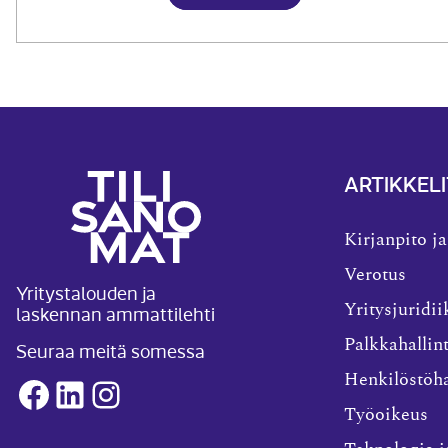
ARTIKKELI
Kirjanpito ja
Verotus
Yritystalouden ja
laskennan ammattilehti
Yritysjuridii
Palkkahallin
Seuraa meitä somessa
Henkilöstöha
Facebook
LinkedIn
Instagram
Työoikeus