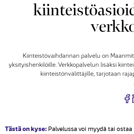
kiinteistöasioi
verkko
Kiinteistövaihdannan palvelu on Maanmitt
yksityishenkilöille. Verkkopalvelun lisäksi kiint
kiinteistönvälittäjille, tarjotaan r
J
Tästä on kyse:
Palvelussa voi myydä tai ostaa 