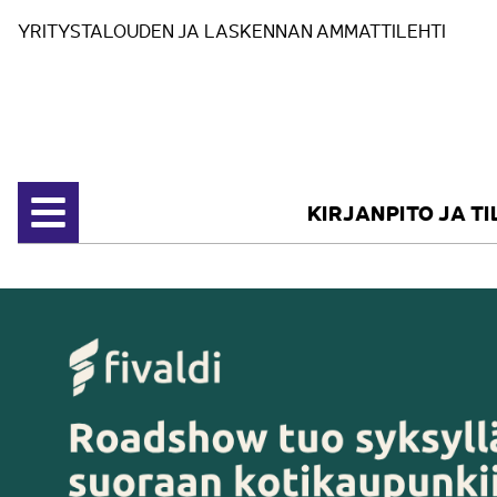
Siirry sisältöön
YRITYSTALOUDEN JA LASKENNAN AMMATTILEHTI
KIRJANPITO JA T
Avaa valikko