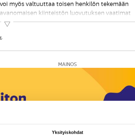
ä voi myös valtuuttaa toisen henkilön tekemään
i tavanomaisen kiinteistön luovutuksen vaatimat
ekisteriotteen ja rasitustodistuksen. Palvelu ohja
Lue lisää
t
.
MAINOS
Yksityiskohdat