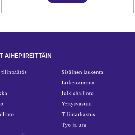
T AIHEPIIREITTÄIN
 tilinpäätös
Sisäinen laskenta
Liiketoiminta
kka
Julkishallinto
to
Yritysvastuu
llinto
Tilintarkastus
Työ ja ura