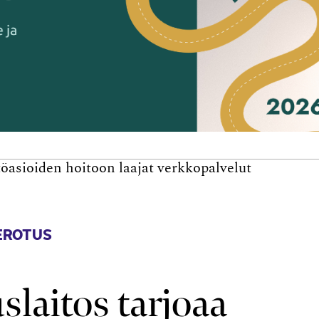
töasioiden hoitoon laajat verkkopalvelut
EROTUS
laitos tarjoaa