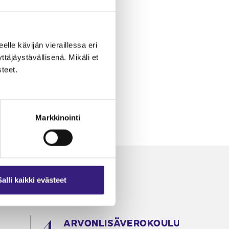
eelle kävijän vieraillessa eri
äjäystävällisenä. Mikäli et
teet.
Markkinointi
Salli kaikki evästeet
ARVONLISÄVEROKOULU
K