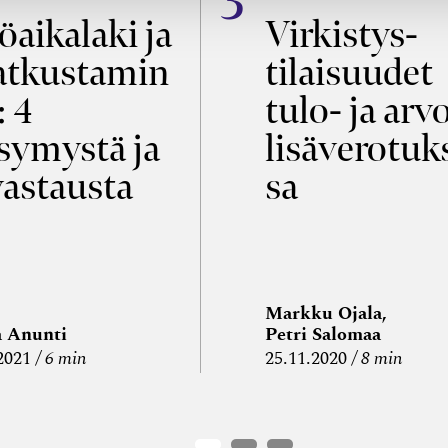
öaikalaki ja
Virkistys­
tkustamin
tilaisuudet
: 4
tulo- ja arv
symystä ja
lisäverotuk
vastausta
sa
Markku Ojala,
a Anunti
Petri Salomaa
2021
6 min
25.11.2020
8 min