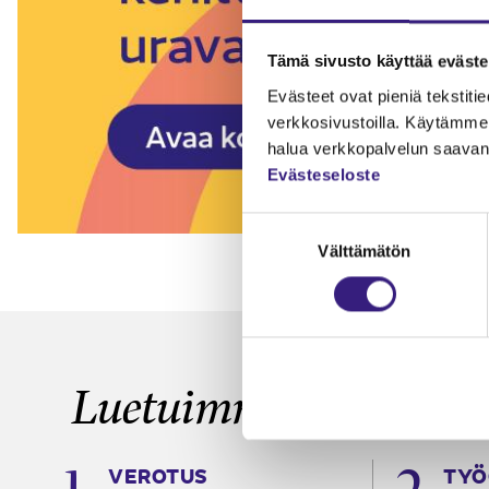
Tämä sivusto käyttää eväste
Evästeet ovat pieniä tekstitied
verkkosivustoilla. Käytämme 
halua verkkopalvelun saavan 
Evästeseloste
Suostumuksen
Välttämätön
valinta
Luetuimmat
VEROTUS
TYÖ