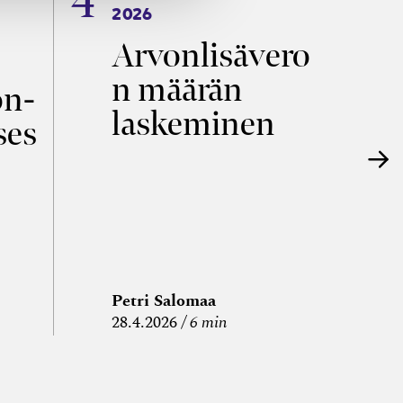
2026
T
Arvonlisävero
V
n määrän
p
on­
laskeminen
ses
Petri Salomaa
P
28.4.2026
6 min
15