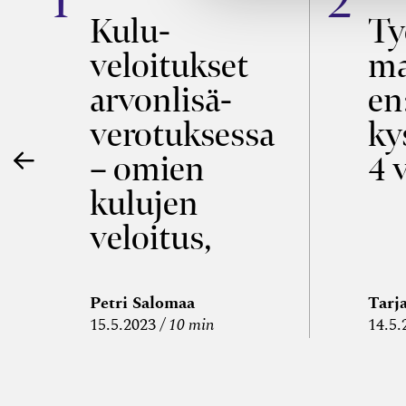
a
Kulu­
Ty
veloitukset
ma
ö
arvon­lisä­
en
verotuksessa
ky
– omien
4 
kulujen
veloitus,
kulujen
edelleen­
Petri Salomaa
Tarj
15.5.2023
10 min
14.5.
veloitus ja
läpi­laskutus