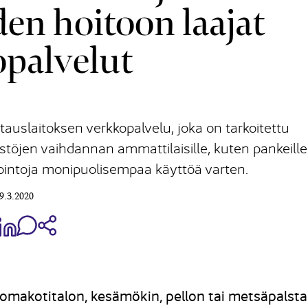
den hoitoon laajat
palvelut
auslaitoksen verkkopalvelu, joka on tarkoitettu
eistöjen vaihdannan ammattilaisille, kuten pankeille
ajapintoja monipuolisempaa käyttöä varten.
9.3.2020
aa Share on Facebook
Jaa Share on LinkedIn
Jaa WhatsApp-viestinä
Kopioi linkki
omakotitalon, kesämökin, pellon tai metsäpalsta