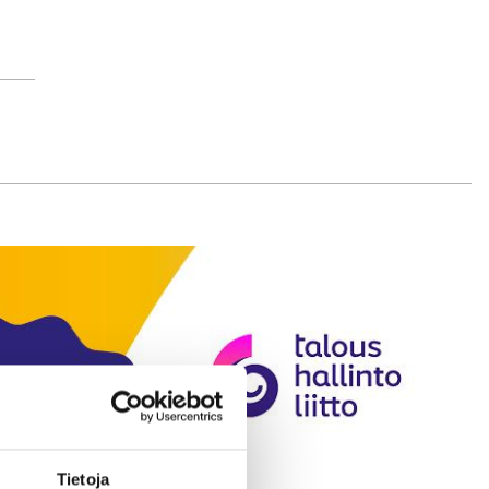
a
Tietoja