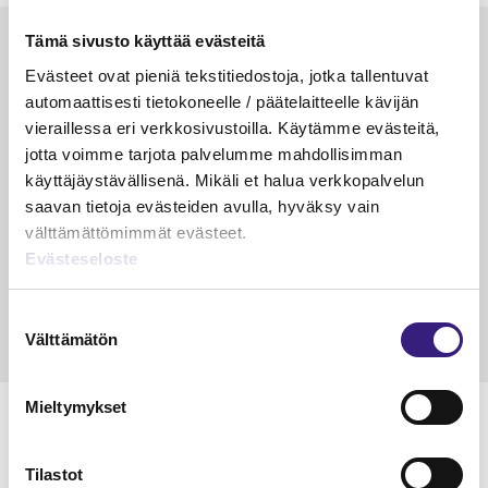
Tämä sivusto käyttää evästeitä
Luetuimmat
Evästeet ovat pieniä tekstitiedostoja, jotka tallentuvat
VEROTUS
TYÖOI
automaattisesti tietokoneelle / päätelaitteelle kävijän
Kulu­veloitukset arvon­lisä­
Työa
vieraillessa eri verkkosivustoilla. Käytämme evästeitä,
verotuksessa – omien kulujen
kysy
jotta voimme tarjota palvelumme mahdollisimman
veloitus, kulujen edelleen­
käyttäjäystävällisenä. Mikäli et halua verkkopalvelun
veloitus ja läpi­laskutus
saavan tietoja evästeiden avulla, hyväksy vain
välttämättömimmät evästeet.
Petri Salomaa
Tarja An
Evästeseloste
15.5.2023
10 min
14.5.2021
Suostumuksen
Välttämätön
valinta
Mieltymykset
Tilastot