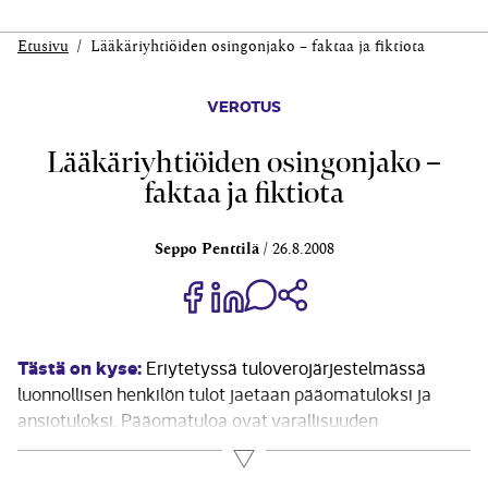
Etusivu
Lääkäriyhtiöiden osingonjako – faktaa ja fiktiota
VEROTUS
Lääkäriyhtiöiden osingonjako –
faktaa ja fiktiota
Seppo Penttilä
26.8.2008
Jaa Share on Facebook
Jaa Share on LinkedIn
Jaa WhatsApp-viestinä
Kopioi linkki
Tästä on kyse:
Eriytetyssä tuloverojärjestelmässä
luonnollisen henkilön tulot jaetaan pääomatuloksi ja
ansiotuloksi. Pääomatuloa ovat varallisuuden
kerryttämät tulot ja kaikki muut tulot ovat ansiotuloa.
Lue lisää
Muusta kuin julkisesti noteeratusta yhtiöstä saatu