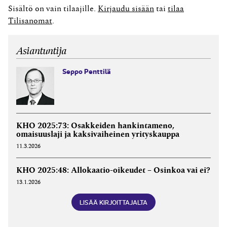
osinko voi yksityishenkilön verotuksessa olla
Sisältö on vain tilaajille.
Kirjaudu sisään
tai
tilaa
verovapaata tuloa, veronalaista pääomatuloa tai
Tilisanomat
.
veronalaista ansiotuloa. Verovapaata osinkoa...
Asiantuntija
Seppo Penttilä
KHO 2025:73: Osakkeiden hankintameno,
omaisuuslaji ja kaksivaiheinen yrityskauppa
11.3.2026
KHO 2025:48: Allokaatio-oikeudet – Osinkoa vai ei?
13.1.2026
LISÄÄ KIRJOITTAJALTA