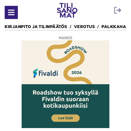
Siirry sisältöön
Avaa valikko
KIRJANPITO JA TILINPÄÄTÖS
VEROTUS
PALKKAHALL
MAINOS