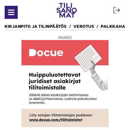
Siirry sisältöön
Avaa valikko
KIRJANPITO JA TILINPÄÄTÖS
VEROTUS
PALKKAHALL
MAINOS