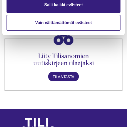
lukuoikeus
Salli kaikki evästeet
TILAA TÄSTÄ
Vain välttämättömät evästeet
Liity Tilisanomien
uutiskirjeen tilaajaksi
TILAA TÄSTÄ