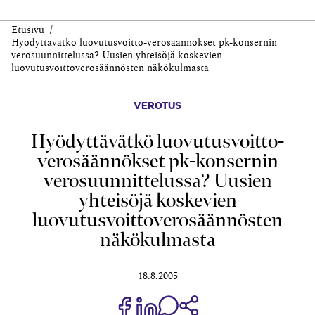
Etusivu
Hyödyttävätkö luovutusvoitto-verosäännökset pk-konsernin
verosuunnittelussa? Uusien yhteisöjä koskevien
luovutusvoittoverosäännösten näkökulmasta
VEROTUS
Hyödyttävätkö luovutusvoitto-
verosäännökset pk-konsernin
verosuunnittelussa? Uusien
yhteisöjä koskevien
luovutusvoittoverosäännösten
näkökulmasta
18.8.2005
Jaa Share on Facebook
Jaa Share on LinkedIn
Jaa WhatsApp-viestinä
Kopioi linkki