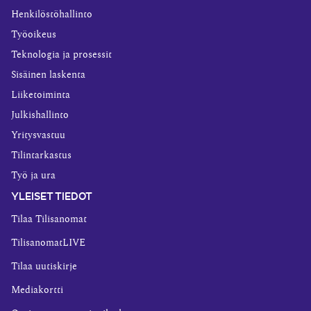
Henkilöstöhallinto
Työoikeus
Teknologia ja prosessit
Sisäinen laskenta
Liiketoiminta
Julkishallinto
Yritysvastuu
Tilintarkastus
Työ ja ura
YLEISET TIEDOT
Tilaa Tilisanomat
TilisanomatLIVE
Tilaa uutiskirje
Mediakortti