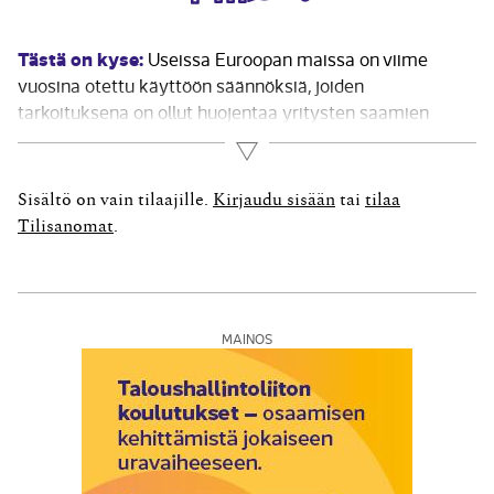
Tästä on kyse:
Useissa Euroopan maissa on viime
vuosina otettu käyttöön säännöksiä, joiden
tarkoituksena on ollut huojentaa yritysten saamien
osakkeiden luovutusvoittojen verotusta. Muutosten
Lue lisää
taustalla on ollut kiristyvä verokilpailu ja pelko
suuryritysten sijoittautumisesta sellaisiin valtioihin,
Sisältö on vain tilaajille.
Kirjaudu sisään
tai
tilaa
joissa luovutusvoittoja ei veroteta. Lisäksi säännöksillä
Tilisanomat
.
on haluttu helpottaa...
MAINOS