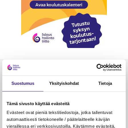
Luetuimmat
VEROTUS
TYÖOI
Suostumus
Yksityiskohdat
Tietoja
Kulu­veloitukset arvon­lisä­
Työa
verotuksessa – omien kulujen
kysy
Tämä sivusto käyttää evästeitä
veloitus, kulujen edelleen­
veloitus ja läpi­laskutus
Evästeet ovat pieniä tekstitiedostoja, jotka tallentuvat
automaattisesti tietokoneelle / päätelaitteelle kävijän
Petri Salomaa
Tarja An
vieraillessa eri verkkosivustoilla. Käytämme evästeitä,
15.5.2023
10 min
14.5.2021