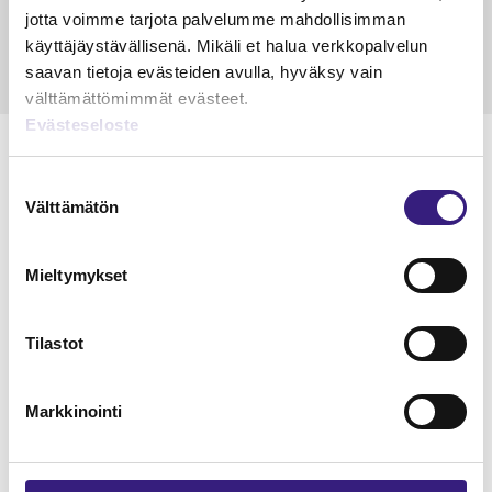
jotta voimme tarjota palvelumme mahdollisimman
käyttäjäystävällisenä. Mikäli et halua verkkopalvelun
saavan tietoja evästeiden avulla, hyväksy vain
välttämättömimmät evästeet.
Evästeseloste
Suostumuksen
Välttämätön
valinta
Lue Tilisanomien
näytenumero
Mieltymykset
TILAA TÄSTÄ
Tilastot
Markkinointi
Tilaa Tilisanomien