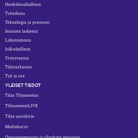
Henkilöstöhallinto
Työoikeus
Teknologia ja prosessit
Sisäinen laskenta
Liiketoiminta
Julkishallinto
Yritysvastuu
Tilintarkastus
Työ ja ura
YLEISET TIEDOT
Tilaa Tilisanomat
TilisanomatLIVE
Tilaa uutiskirje
Mediakortti
Osoitteenmuutos ja tilauksen peruutus