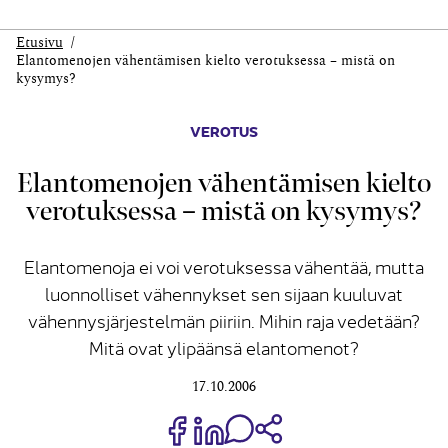
Etusivu
Elantomenojen vähentämisen kielto verotuksessa – mistä on
kysymys?
VEROTUS
Elantomenojen vähentämisen kielto
verotuksessa – mistä on kysymys?
Elantomenoja ei voi verotuksessa vähentää, mutta
luonnolliset vähennykset sen sijaan kuuluvat
vähennysjärjestelmän piiriin. Mihin raja vedetään?
Mitä ovat ylipäänsä elantomenot?
17.10.2006
Jaa Share on Facebook
Jaa Share on LinkedIn
Jaa WhatsApp-viestinä
Kopioi linkki