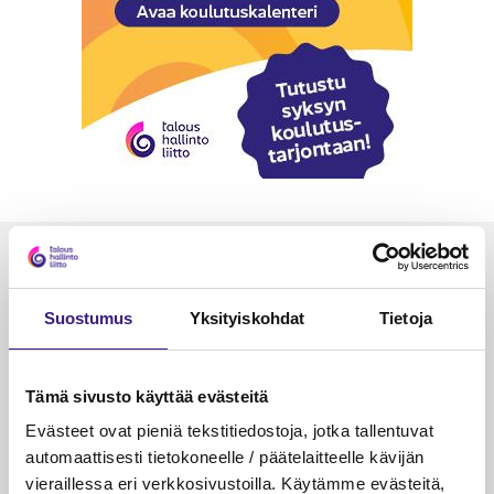
Luetuimmat
VEROTUS
TYÖOI
Suostumus
Yksityiskohdat
Tietoja
Kulu­veloitukset arvon­lisä­
Työa
verotuksessa – omien kulujen
kysy
Tämä sivusto käyttää evästeitä
veloitus, kulujen edelleen­
veloitus ja läpi­laskutus
Evästeet ovat pieniä tekstitiedostoja, jotka tallentuvat
automaattisesti tietokoneelle / päätelaitteelle kävijän
Petri Salomaa
Tarja An
vieraillessa eri verkkosivustoilla. Käytämme evästeitä,
15.5.2023
10 min
14.5.2021