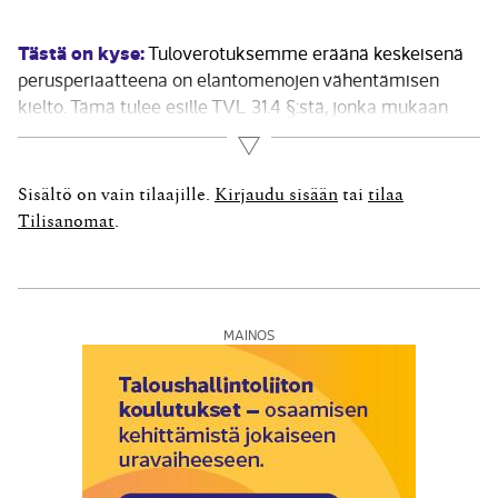
Tästä on kyse:
Tuloverotuksemme eräänä keskeisenä
perusperiaatteena on elantomenojen vähentämisen
kielto. Tämä tulee esille TVL 31.4 §:stä, jonka mukaan
"Puhdasta tuloa laskettaessa vähennyskelpoisia menoja
Lue lisää
eivät ole ...verovelvollisen elantomenot, joina pidetään
muun muassa asunnon vuokraa sekä lasten ja kodin
Sisältö on vain tilaajille.
Kirjaudu sisään
tai
tilaa
hoidosta aiheutuneita menoja". Tätä korostaa...
Tilisanomat
.
MAINOS