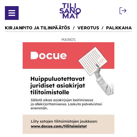
Siirry sisältöön
Avaa valikko
KIRJANPITO JA TILINPÄÄTÖS
VEROTUS
PALKKAHALL
MAINOS