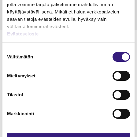
jotta voimme tarjota palvelumme mahdollisimman
käyttäjäystävällisenä. Mikäli et halua verkkopalvelun
saavan tietoja evästeiden avulla, hyväksy vain
välttämättömimmät evästeet.
Evästeseloste
Suostumuksen
Välttämätön
valinta
Lue Tilisanomien
näytenumero
Mieltymykset
TILAA TÄSTÄ
Tilastot
Markkinointi
Tilaa Tilisanomien