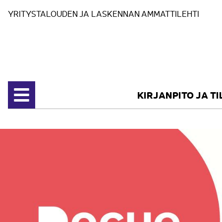
Siirry sisältöön
YRITYSTALOUDEN JA LASKENNAN AMMATTILEHTI
KIRJANPITO JA T
Avaa valikko