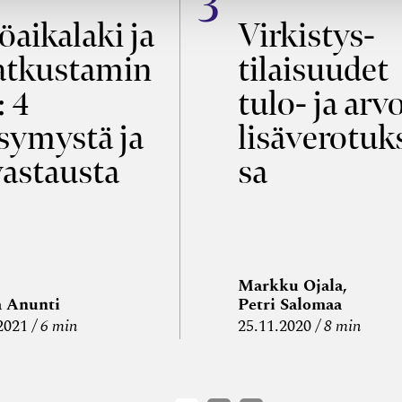
öaikalaki ja
Virkistys­
tkustamin
tilaisuudet
: 4
tulo- ja arv
symystä ja
lisäverotuk
vastausta
sa
Markku Ojala,
a Anunti
Petri Salomaa
2021
6 min
25.11.2020
8 min