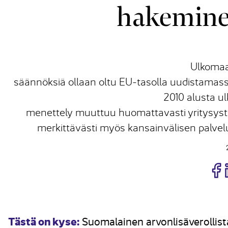
hakemine
Ulkomaa
säännöksiä ollaan oltu EU-tasolla uudistamass
2010 alusta u
menettely muuttuu huomattavasti yritysys
merkittävästi myös kansainvälisen palve
J
Tästä on kyse:
Suomalainen arvonlisäverollista