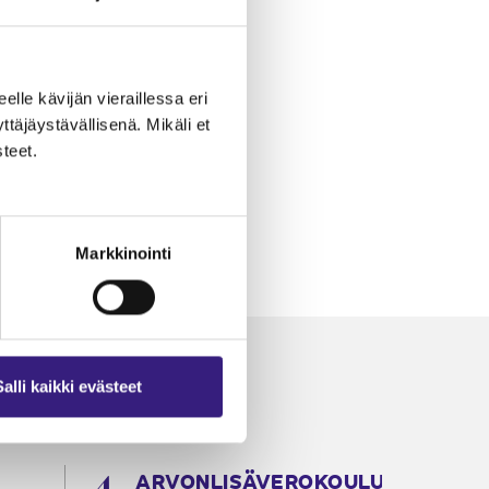
eelle kävijän vieraillessa eri
äjäystävällisenä. Mikäli et
teet.
Markkinointi
Salli kaikki evästeet
ARVONLISÄVEROKOULU
K