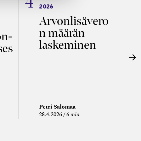
2026
T
Arvonlisävero
V
n määrän
p
on­
laskeminen
ses
Petri Salomaa
P
28.4.2026
6 min
15