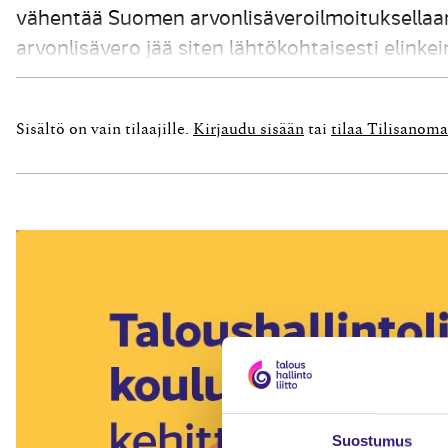
vähentää Suomen arvonlisäveroilmoituksellaa
arvonlisävero jää siten lähtökohtaisesti elinke
Euroopan Yhteisöjen arvonlisäverojärjestelm
elinkeinotoiminnassa käytettävien tuotantopa
Sisältö on vain tilaajille.
Kirjaudu sisään
tai
tilaa Tilisanoma
kustannuksena tuotteiden myyntihintoihin. Sen 
Suostumus