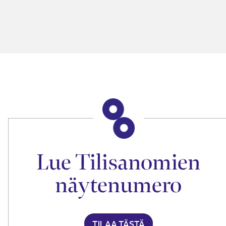
Lue Tilisanomien
näytenumero
TILAA TÄSTÄ