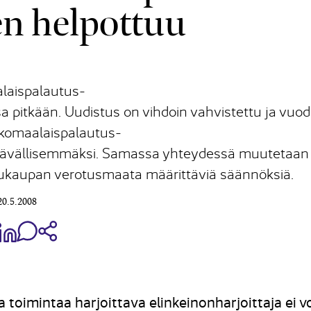
n helpottuu
laispalautus-
a pitkään. Uudistus on vihdoin vahvistettu ja vuo
lkomaalaispalautus-
tävällisemmäksi. Samassa yhteydessä muutetaan
lukaupan verotusmaata määrittäviä säännöksiä.
20.5.2008
aa Share on Facebook
Jaa Share on LinkedIn
Jaa WhatsApp-viestinä
Kopioi linkki
 toimintaa harjoittava elinkeinonharjoittaja ei v