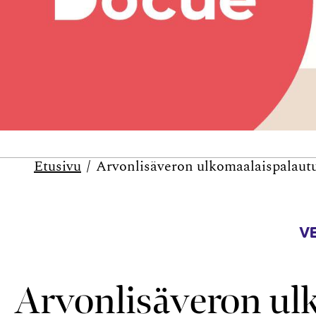
Etusivu
Arvonlisäveron ulkomaalaispalaut
V
Arvonlisäveron ul