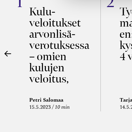
a
Kulu­
Ty
veloitukset
ma
ö
arvon­lisä­
en
verotuksessa
ky
– omien
4 
kulujen
veloitus,
kulujen
edelleen­
Petri Salomaa
Tarj
15.5.2023
10 min
14.5.
veloitus ja
läpi­laskutus