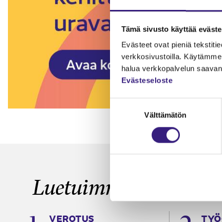
Tämä sivusto käyttää eväste
Evästeet ovat pieniä tekstitied
verkkosivustoilla. Käytämme 
halua verkkopalvelun saavan 
Evästeseloste
Suostumuksen
Välttämätön
valinta
Luetuimmat
VEROTUS
TYÖ