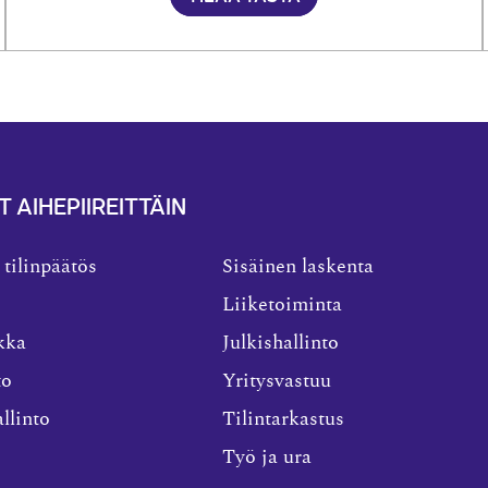
T AIHEPIIREITTÄIN
 tilinpäätös
Sisäinen laskenta
Liiketoiminta
kka
Julkishallinto
to
Yritysvastuu
llinto
Tilintarkastus
Työ ja ura