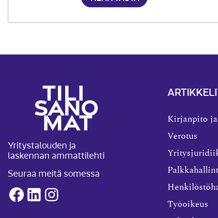
ARTIKKELI
Kirjanpito ja
Verotus
Yritystalouden ja
laskennan ammattilehti
Yritysjuridii
Palkkahallin
Seuraa meitä somessa
Henkilöstöha
Facebook
LinkedIn
Instagram
Työoikeus