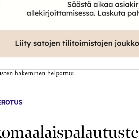
usten hakeminen helpottuu
EROTUS
komaalaispalautust