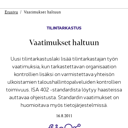
Etusivu
Vaatimukset haltuun
TILINTARKASTUS
Vaatimukset haltuun
Uusi tilintarkastuslaki lisää tilintarkastajan työn
vaatimuksia, kun tarkastettavan organisaation
kontrollien lisäksi on varmistettava yhteisön
ulkoistamien taloushallintopalveluiden kontrollien
toimivuus. ISA 402 -standardista löytyy haasteissa
auttavaa ohjeistusta. Standardin vaatimukset on
huomioitava myös tietojärjestelmissä.
16.8.2011
Jaa Share on Facebook
Jaa Share on LinkedIn
Jaa WhatsApp-viestinä
Kopioi linkki