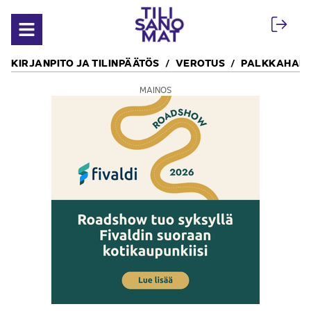
Siirry sisältöön
Avaa valikko
KIRJANPITO JA TILINPÄÄTÖS
VEROTUS
PALKKAHALL
MAINOS