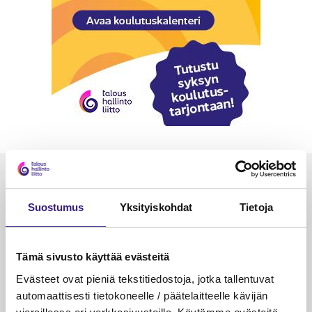
Luetuimmat
Suostumus
Yksityiskohdat
Tietoja
VEROTUS
TYÖOI
Kulu­veloitukset arvon­lisä­
Työa
verotuksessa – omien kulujen
kysy
Tämä sivusto käyttää evästeitä
veloitus, kulujen edelleen­
Evästeet ovat pieniä tekstitiedostoja, jotka tallentuvat
veloitus ja läpi­laskutus
automaattisesti tietokoneelle / päätelaitteelle kävijän
Petri Salomaa
Tarja An