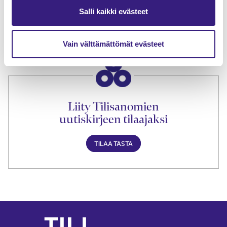
lukuoikeus
Salli kaikki evästeet
TILAA TÄSTÄ
Vain välttämättömät evästeet
Liity Tilisanomien
uutiskirjeen tilaajaksi
TILAA TÄSTÄ