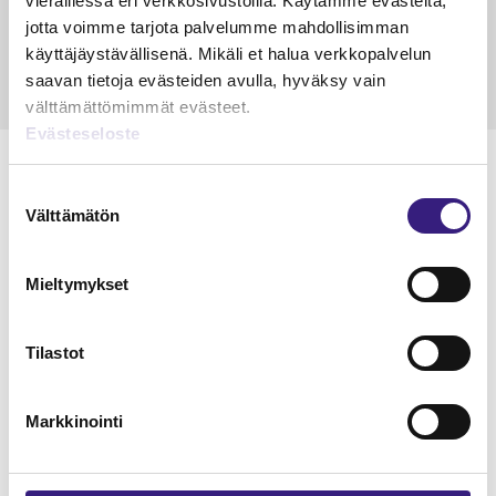
vieraillessa eri verkkosivustoilla. Käytämme evästeitä,
15.5.2023
10 min
14.5.2021
jotta voimme tarjota palvelumme mahdollisimman
käyttäjäystävällisenä. Mikäli et halua verkkopalvelun
saavan tietoja evästeiden avulla, hyväksy vain
välttämättömimmät evästeet.
Evästeseloste
Suostumuksen
Välttämätön
valinta
Lue Tilisanomien
näytenumero
Mieltymykset
TILAA TÄSTÄ
Tilastot
Markkinointi
Tilaa Tilisanomien