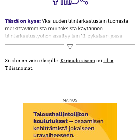
Tästä on kyse:
Yksi uuden tilintarkastuslain tuomista
merkittävimmistä muutoksista käytännön
tilintarkastustyöhön sisältyy lain 13. pykälään, jossa
edellytetään tilintarkastajan noudattavan työssään
Lue lisää
”yhteisössä sovellettaviksi hyväksyttyjä
tilintarkastusstandardeja“. Aikaisempi laki edellytti
Sisältö on vain tilaajille.
Kirjaudu sisään
tai
tilaa
noudatettavaksi hyvää tilintarkastustapaa. Jatkossa
Tilisanomat
.
tilintarkastusstandardit ovat siten laintasoista sääntelyä,
eivät ammatillisten yhdistysten suosituksia. Lain
muutos asettaa...
MAINOS