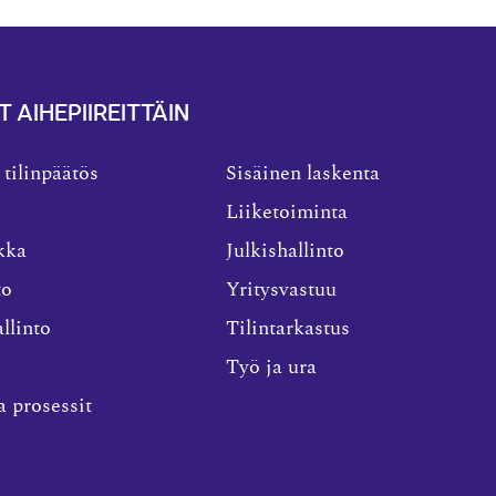
T AIHEPIIREITTÄIN
 tilinpäätös
Sisäinen laskenta
Liiketoiminta
kka
Julkishallinto
to
Yritysvastuu
llinto
Tilintarkastus
Työ ja ura
a prosessit