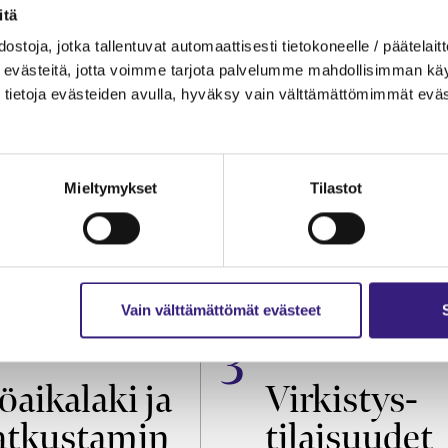
itä
ostoja, jotka tallentuvat automaattisesti tietokoneelle / päätelaitt
evästeitä, jotta voimme tarjota palvelumme mahdollisimman käytt
tietoja evästeiden avulla, hyväksy vain välttämättömimmät eväs
Mieltymykset
Tilastot
Vain välttämättömät evästeet
OIKEUS
VEROTUS
öaikalaki ja
Virkistys­
tkustamin
tilaisuudet