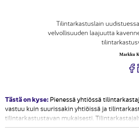
Tilintarkastuslain uudistuessa
velvollisuuden laajuutta kavenn
tilintarkastu
Markku K
J
Tästä on kyse:
Pienessä yhtiössä tilintarkasta
vastuu kuin suurissakin yhtiöissä ja tilintarka
tilintarkastustavan mukaisesti. Tilintarkastaja
tarkastustehtävän suorittamiseen sekä riippu
myös salassapitovelvollisuus. Tilintarkastus sis