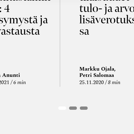
: 4
tulo- ja arv
symystä ja
lisäverotuk
vastausta
sa
Markku Ojala,
a Anunti
Petri Salomaa
2021
6 min
25.11.2020
8 min