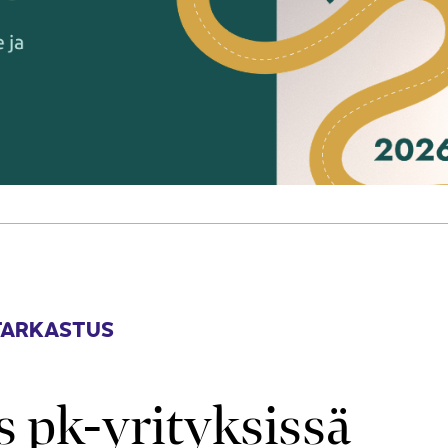
TARKASTUS
s pk-yrityksissä