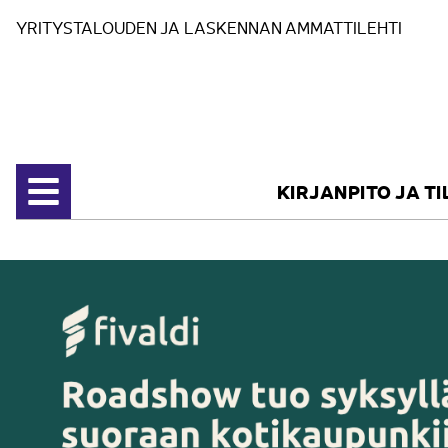
Siirry sisältöön
YRITYSTALOUDEN JA LASKENNAN AMMATTILEHTI
KIRJANPITO JA T
Avaa valikko