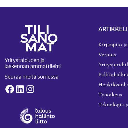
ARTIKKELI
Kirjanpito ja
Verotus
Yritystalouden ja
laskennan ammattilehti
Yritysjuridii
Palkkahallin
Seuraa meitä somessa
Henkilöstöha
Facebook
LinkedIn
Instagram
Työoikeus
Teknologia j