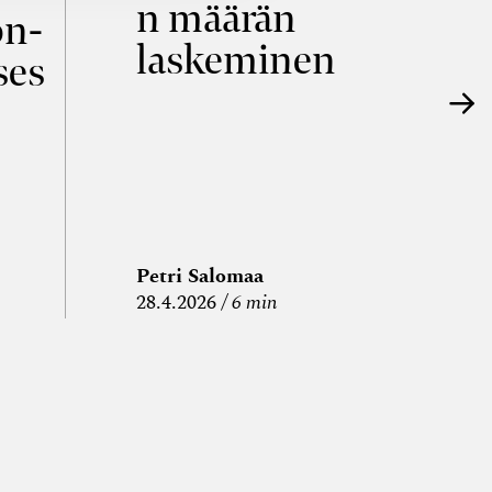
n määrän
p
on­
laskeminen
ses
Petri Salomaa
P
28.4.2026
6 min
15