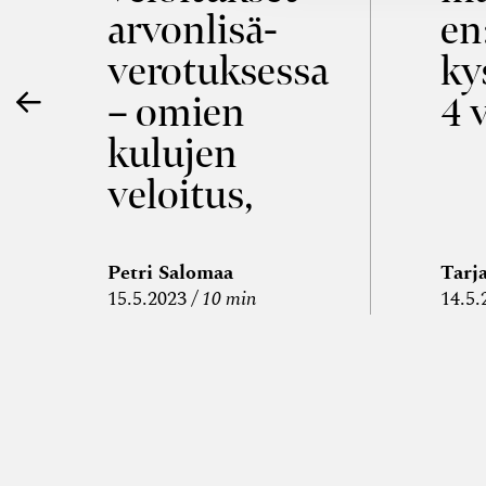
ö
arvon­lisä­
en
verotuksessa
ky
– omien
4 
kulujen
veloitus,
kulujen
edelleen­
Petri Salomaa
Tarj
15.5.2023
10 min
14.5.
veloitus ja
läpi­laskutus