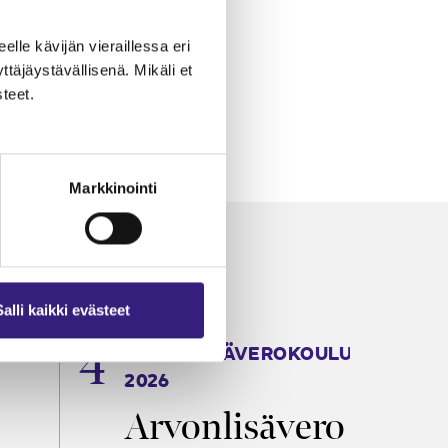
eelle kävijän vieraillessa eri
äjäystävällisenä. Mikäli et
teet.
Markkinointi
Salli kaikki evästeet
ARVONLISÄVEROKOULU
K
2026
T
Arvonlisävero
V