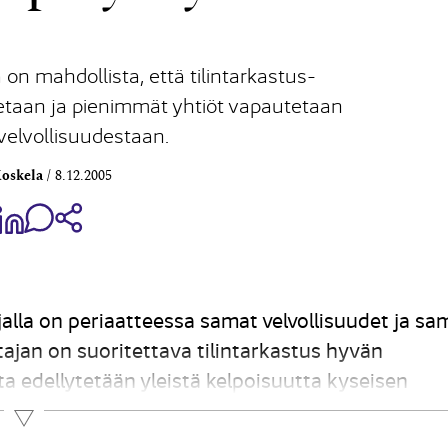
 on mahdollista, että tilintarkastus-
etaan ja pienimmät yhtiöt vapautetaan
svelvollisuudestaan.
oskela
8.12.2005
aa Share on Facebook
Jaa Share on LinkedIn
Jaa WhatsApp-viestinä
Kopioi linkki
jalla on periaatteessa samat velvollisuudet ja sa
stajan on suoritettava tilintarkastus hyvän
lta edellytetään yleistä kelpoisuutta kyseisen
mattomuutta ja esteettömyyttä ja häntä koskee
Lue lisää
ältää yhteisön...