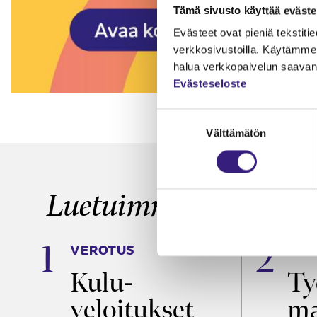
Tämä sivusto käyttää eväste
Evästeet ovat pieniä tekstitied
verkkosivustoilla. Käytämme 
halua verkkopalvelun saavan 
Evästeseloste
Suostumuksen
Välttämätön
valinta
Luetuimmat
VEROTUS
TYÖ
a
Kulu­
Ty
veloitukset
ma