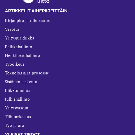
ARTIKKELIT AIHEPIIREITTÄIN
Kirjanpito ja tilinpäätös
Verotus
Yritysjuridiikka
Palkkahallinto
Henkilöstöhallinto
Työoikeus
Teknologia ja prosessit
Sisäinen laskenta
Liiketoiminta
Julkishallinto
Yritysvastuu
Tilintarkastus
Työ ja ura
YLEISET TIEDOT