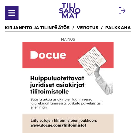
Siirry sisältöön
Avaa valikko
KIRJANPITO JA TILINPÄÄTÖS
VEROTUS
PALKKAHALL
MAINOS