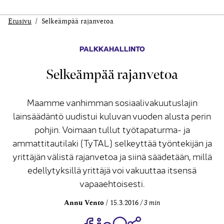
Etusivu
Selkeämpää rajanvetoa
PALKKAHALLINTO
Selkeämpää rajanvetoa
Maamme vanhimman sosiaalivakuutuslajin
lainsäädäntö uudistui kuluvan vuoden alusta perin
pohjin. Voimaan tullut työtapaturma- ja
ammattitautilaki (TyTAL) selkeyttää työntekijän ja
yrittäjän välistä rajanvetoa ja siinä säädetään, millä
edellytyksillä yrittäjä voi vakuuttaa itsensä
vapaaehtoisesti.
Annu Vento
15.3.2016
3 min
Jaa Share on Facebook
Jaa Share on LinkedIn
Jaa WhatsApp-viestinä
Kopioi linkki