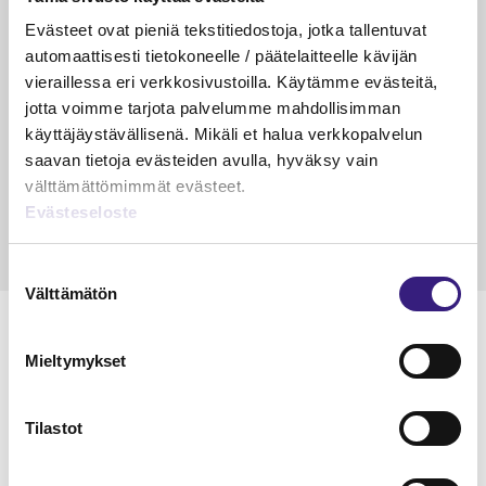
VEROTUS
TYÖOI
Evästeet ovat pieniä tekstitiedostoja, jotka tallentuvat
Kulu­veloitukset arvon­lisä­
Työa
automaattisesti tietokoneelle / päätelaitteelle kävijän
verotuksessa – omien kulujen
kysy
vieraillessa eri verkkosivustoilla. Käytämme evästeitä,
veloitus, kulujen edelleen­
jotta voimme tarjota palvelumme mahdollisimman
veloitus ja läpi­laskutus
käyttäjäystävällisenä. Mikäli et halua verkkopalvelun
saavan tietoja evästeiden avulla, hyväksy vain
Petri Salomaa
Tarja An
15.5.2023
10 min
14.5.2021
välttämättömimmät evästeet.
Evästeseloste
Suostumuksen
Välttämätön
valinta
Mieltymykset
Lue Tilisanomien
Tilastot
näytenumero