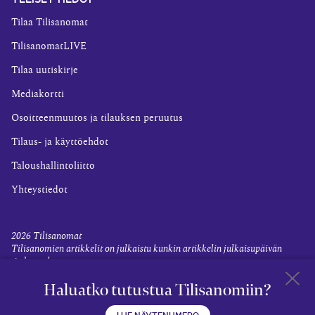
Tilaa Tilisanomat
TilisanomatLIVE
Tilaa uutiskirje
Mediakortti
Osoitteenmuutos ja tilauksen peruutus
Tilaus- ja käyttöehdot
Taloushallintoliitto
Yhteystiedot
2026
Tilisanomat
Tilisanomien artikkelit on julkaistu kunkin artikkelin julkaisupäivän
tiedon valossa.
Rekisteriseloste ja tietoja henkilötietojen käsittelytoimista
Haluatko tutustua Tilisanomiin?
Evästevalinnat
Takaisin 
LUE NÄYTENUMERO