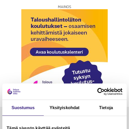
MAINOS
Suostumus
Yksityiskohdat
Tietoja
Luetuimmat
Tämä sivusto käyttää evästeitä