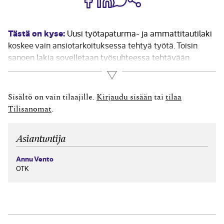
Tästä on kyse:
Uusi työtapaturma- ja ammattitautilaki
koskee vain ansiotarkoituksessa tehtyä työtä. Toisin
sanoen lakia sovelletaan työsuhteessa tehtävään
työhön ja työsuhteen olemassaolo tulkitaan
Lue lisää
työsopimuslain mukaisesti. Uusi laki on kirjoitettu
aiempaa yksityiskohtaisemmin, mikä lisää
Sisältö on vain tilaajille.
Kirjaudu sisään
tai
tilaa
läpinäkyvyyttä ja avoimuutta. Muun muassa tapaturman
Tilisanomat
.
ja korvattavan tapaturmavamman välillä...
Asiantuntija
Annu Vento
OTK