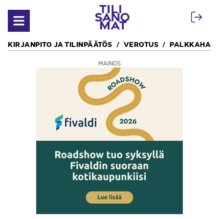
Siirry sisältöön
Avaa valikko
KIRJANPITO JA TILINPÄÄTÖS
VEROTUS
PALKKAHALL
MAINOS