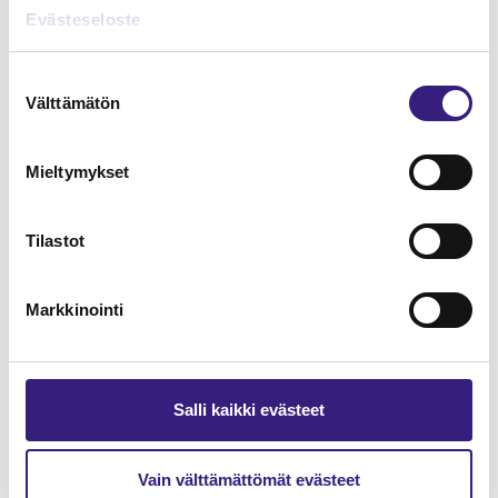
Lue Tilisanomien
Evästeseloste
näytenumero
Suostumuksen
Välttämätön
TILAA TÄSTÄ
valinta
Mieltymykset
Tilastot
Tilaa Tilisanomien
lukuoikeus
Markkinointi
TILAA TÄSTÄ
Salli kaikki evästeet
Vain välttämättömät evästeet