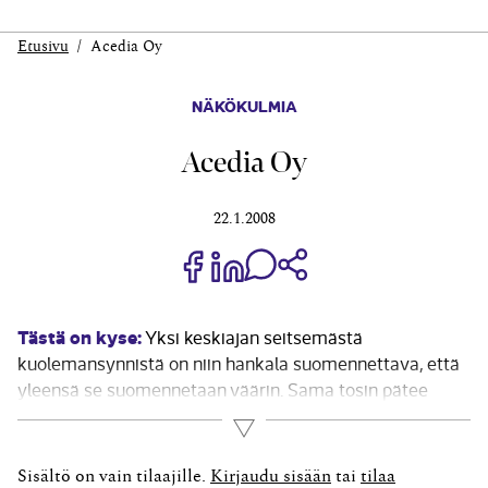
Etusivu
Acedia Oy
NÄKÖKULMIA
Acedia Oy
22.1.2008
Jaa Share on Facebook
Jaa Share on LinkedIn
Jaa WhatsApp-viestinä
Kopioi linkki
Tästä on kyse:
Yksi keskiajan seitsemästä
kuolemansynnistä on niin hankala suomennettava, että
yleensä se suomennetaan väärin. Sama tosin pätee
muihinkin kieliin kääntämisessä. Latinaksi tuo synti on
Lue lisää
acedia, ja se merkitsee tympääntymistä,
välinpitämättömyyttä, intohimottomuutta,
Sisältö on vain tilaajille.
Kirjaudu sisään
tai
tilaa