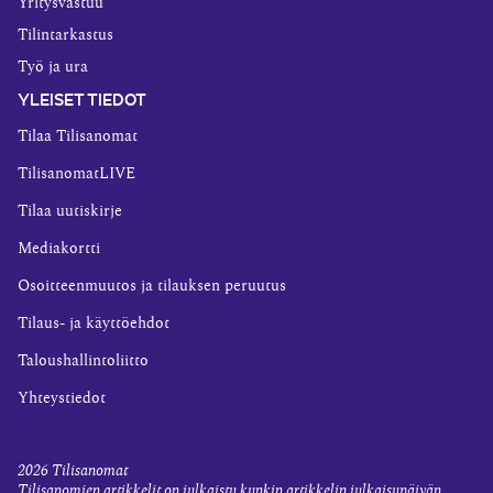
Yritysvastuu
Tilintarkastus
Työ ja ura
YLEISET TIEDOT
Tilaa Tilisanomat
TilisanomatLIVE
Tilaa uutiskirje
Mediakortti
Osoitteenmuutos ja tilauksen peruutus
Tilaus- ja käyttöehdot
Taloushallintoliitto
Yhteystiedot
2026
Tilisanomat
Tilisanomien artikkelit on julkaistu kunkin artikkelin julkaisupäivän