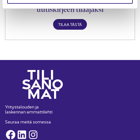
Liity Tilisanomien
uutiskirjeen tilaajaksi
TILAA TÄSTÄ
Yritystalouden ja
laskennan ammattilehti
Seuraa meitä somessa
Facebook
LinkedIn
Instagram