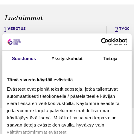
Luetuimmat
VEROTUS
TYÖOI
Kulu­veloitukset arvon­lisä­
Työa
verotuksessa – omien kulujen
kysy
veloitus, kulujen edelleen­
Suostumus
Yksityiskohdat
Tietoja
veloitus ja läpi­laskutus
Petri Salomaa
Tarja An
15.5.2023
10 min
14.5.2021
Tämä sivusto käyttää evästeitä
Evästeet ovat pieniä tekstitiedostoja, jotka tallentuvat
automaattisesti tietokoneelle / päätelaitteelle kävijän
vieraillessa eri verkkosivustoilla. Käytämme evästeitä,
jotta voimme tarjota palvelumme mahdollisimman
käyttäjäystävällisenä. Mikäli et halua verkkopalvelun
saavan tietoja evästeiden avulla, hyväksy vain
välttämättömimmät evästeet.