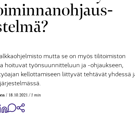
 toiminnanohjaus­
estelmä?
palkkaohjelmisto mutta se on myös tilitoimiston
la hoituvat työnsuunnitteluun ja -ohjaukseen,
yöajan kellottamiseen liittyvät tehtävät yhdessä j
ärjestelmässä.
nen
18.10.2021
1 min
aa Share on Facebook
Jaa Share on LinkedIn
Jaa WhatsApp-viestinä
Kopioi linkki