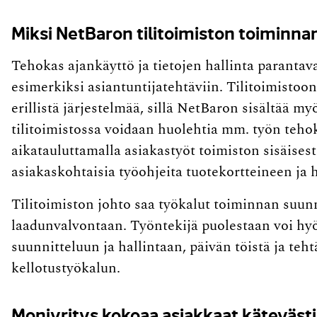
Miksi NetBaron tilitoimiston toiminn
Tehokas ajankäyttö ja tietojen hallinta parantava
esimerkiksi asiantuntijatehtäviin. Tilitoimisto
erillistä järjestelmää, sillä NetBaron sisältää 
tilitoimistossa voidaan huolehtia mm. työn teho
aikatauluttamalla asiakastyöt toimiston sisäisest
asiakaskohtaisia työohjeita tuotekortteineen ja 
Tilitoimiston johto saa työkalut toiminnan suun
laadunvalvontaan. Työntekijä puolestaan voi h
suunnitteluun ja hallintaan, päivän töistä ja teh
kellotustyökalun.
Moniyritys kokoaa asiakkaat käteväs