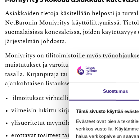
Asiakkaiden tietoja käsitellään helposti ja turvall
NetBaronin Moniyritys-käyttöliittymässä. Tietoka
suomalaisissa konesaleissa, joiden käytettävyys
järjestelmän johdosta.
Moniyritys on tilitoimistoille myös työnohjaukse
muistutukset ja varoitukset näkyvät sovelluksen e
tasalla. Kirjanpitäjä tai tilitoimiston johto näke
ajankohtaisen listauksen toimista, joita asiakasyr
Suostumus
ilmoitukset virheellisistä maksuaineistoista
viimeisin lukittu kirjanpidon kausi
Tämä sivusto käyttää eväste
Evästeet ovat pieniä tekstitied
ylisuoritetut myyntilaskut
verkkosivustoilla. Käytämme 
erottavat tositteet tai alkusaldot.
halua verkkopalvelun saavan 