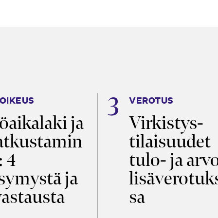
OIKEUS
VEROTUS
öaikalaki ja
Virkistys­
tkustamin
tilaisuudet
: 4
tulo- ja arv
symystä ja
lisäverotuk
vastausta
sa