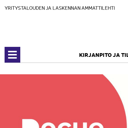
Siirry sisältöön
YRITYSTALOUDEN JA LASKENNAN AMMATTILEHTI
KIRJANPITO JA T
Avaa valikko