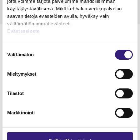
jotta voimme tarjota palvelumme mahdollisimman
käyttäjäystävällisenä. Mikäli et halua verkkopalvelun
saavan tietoja evästeiden avulla, hyväksy vain
välttämättömimmät evästeet.
Evästeseloste
Suostumuksen
Välttämätön
valinta
Lue Tilisanomien
näytenumero
Mieltymykset
TILAA TÄSTÄ
Tilastot
Markkinointi
Tilaa Tilisanomien
lukuoikeus