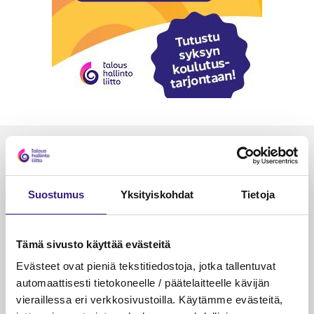
Luetuimmat
VEROTUS
TYÖOI
Suostumus
Yksityiskohdat
Tietoja
Kulu­veloitukset arvon­lisä­
Työa
verotuksessa – omien kulujen
kysy
veloitus, kulujen edelleen­
Tämä sivusto käyttää evästeitä
veloitus ja läpi­laskutus
Evästeet ovat pieniä tekstitiedostoja, jotka tallentuvat
automaattisesti tietokoneelle / päätelaitteelle kävijän
Petri Salomaa
Tarja An
15.5.2023
10 min
14.5.2021
vieraillessa eri verkkosivustoilla. Käytämme evästeitä,