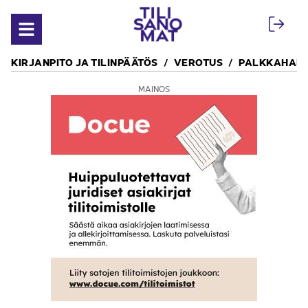
Siirry sisältöön
Avaa valikko
KIRJANPITO JA TILINPÄÄTÖS
VEROTUS
PALKKAHALL
MAINOS