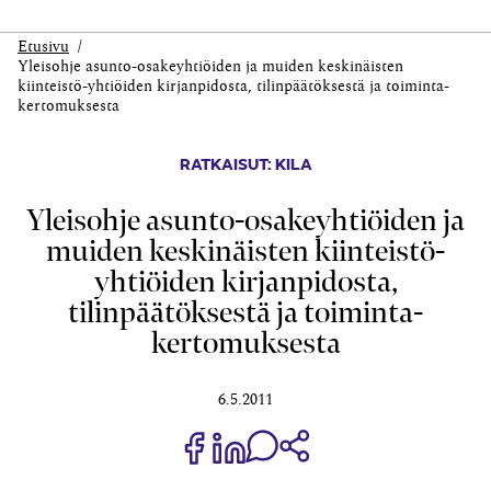
Etusivu
Yleisohje asunto-osakeyhtiöiden ja muiden keskinäisten
kiinteistö-yhtiöiden kirjanpidosta, tilinpäätöksestä ja toiminta-
kertomuksesta
RATKAISUT: KILA
Yleisohje asunto-osakeyhtiöiden ja
muiden keskinäisten kiinteistö-
yhtiöiden kirjanpidosta,
tilinpäätöksestä ja toiminta-
kertomuksesta
6.5.2011
Jaa Share on Facebook
Jaa Share on LinkedIn
Jaa WhatsApp-viestinä
Kopioi linkki