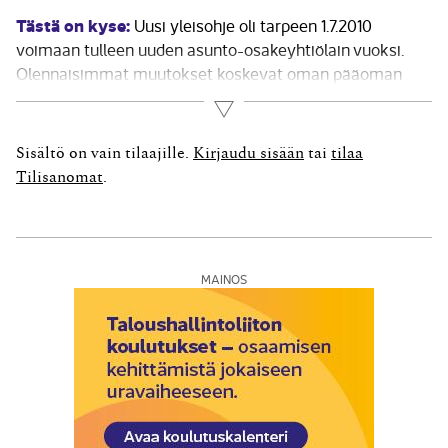
Tästä on kyse:
Uusi yleisohje oli tarpeen 1.7.2010
voimaan tulleen uuden asunto-osakeyhtiölain vuoksi.
Olennaisimmat muutokset koskevat oman pääoman
rakennetta sekä omien osakkeiden hankkimista ja
Lue lisää
lunastamista koskevia säännöksiä. Yleisohjeeseen
sisältyy uusi luku, joka koskee asunto-osakeyhtiön
Sisältö on vain tilaajille.
Kirjaudu sisään
tai
tilaa
toimintakertomusta ja yleisohjeen liitteeksi on lisätty
Tilisanomat
.
asunto-osakeyhtiön toimintakertomusta koskeva...
MAINOS