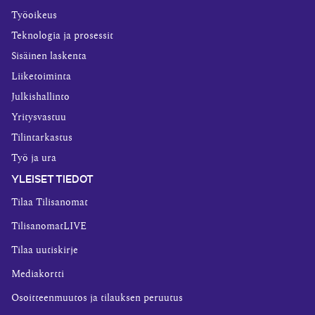
Työoikeus
Teknologia ja prosessit
Sisäinen laskenta
Liiketoiminta
Julkishallinto
Yritysvastuu
Tilintarkastus
Työ ja ura
YLEISET TIEDOT
Tilaa Tilisanomat
TilisanomatLIVE
Tilaa uutiskirje
Mediakortti
Osoitteenmuutos ja tilauksen peruutus