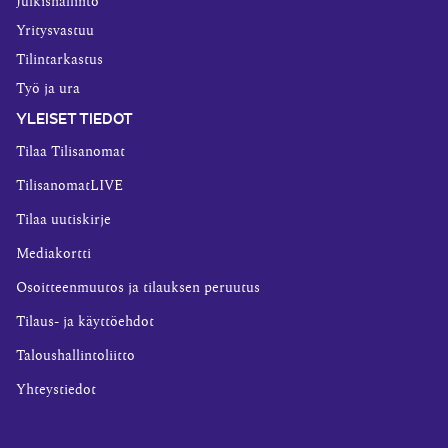
Julkishallinto
Yritysvastuu
Tilintarkastus
Työ ja ura
YLEISET TIEDOT
Tilaa Tilisanomat
TilisanomatLIVE
Tilaa uutiskirje
Mediakortti
Osoitteenmuutos ja tilauksen peruutus
Tilaus- ja käyttöehdot
Taloushallintoliitto
Yhteystiedot