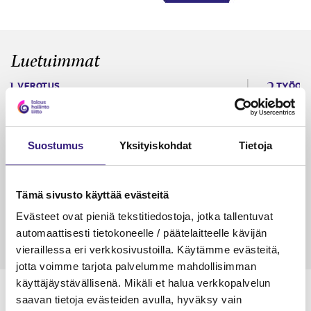
Luetuimmat
VEROTUS
TYÖOI
Kulu­veloitukset arvon­lisä­
Työa
verotuksessa – omien kulujen
kysy
veloitus, kulujen edelleen­
Suostumus
Yksityiskohdat
Tietoja
veloitus ja läpi­laskutus
Petri Salomaa
Tarja An
Tämä sivusto käyttää evästeitä
15.5.2023
10 min
14.5.2021
Evästeet ovat pieniä tekstitiedostoja, jotka tallentuvat
automaattisesti tietokoneelle / päätelaitteelle kävijän
vieraillessa eri verkkosivustoilla. Käytämme evästeitä,
jotta voimme tarjota palvelumme mahdollisimman
käyttäjäystävällisenä. Mikäli et halua verkkopalvelun
saavan tietoja evästeiden avulla, hyväksy vain