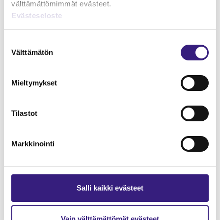
välttämättömimmät evästeet.
Evästeseloste
Lue Tilisanomien
näytenumero
Suostumuksen
Välttämätön
valinta
TILAA TÄSTÄ
Mieltymykset
Tilastot
Tilaa Tilisanomien
lukuoikeus
Markkinointi
TILAA TÄSTÄ
Salli kaikki evästeet
Vain välttämättömät evästeet