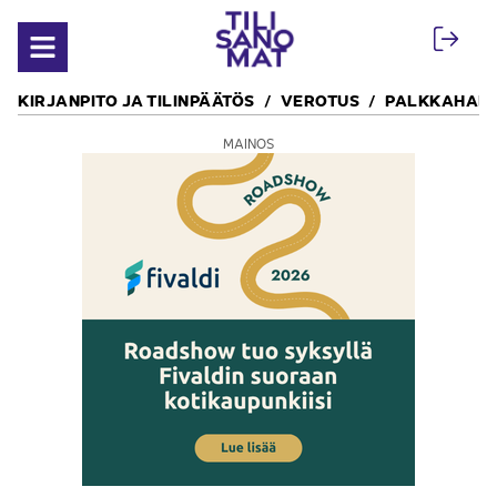
Siirry sisältöön
Avaa valikko
KIRJANPITO JA TILINPÄÄTÖS
VEROTUS
PALKKAHALL
MAINOS