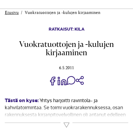
Etusivu
Vuokratuottojen ja -kulujen kirjaaminen
RATKAISUT: KILA
Vuokratuottojen ja -kulujen
kirjaaminen
6.5.2011
Jaa Share on Facebook
Jaa Share on LinkedIn
Jaa WhatsApp-viestinä
Kopioi linkki
Tästä on kyse:
Yritys harjoitti ravintola- ja
kahvilatoimintaa. Se toimi vuokrarakennuksessa, osan
rakennuksesta kirjanpitovelvollinen oli antanut edelleen
vuokralle. Edelleenvuokraus tuotti vuokratuloja
Lue lisää
muutaman vuoden ajan. Hakija ehdotti, että saama