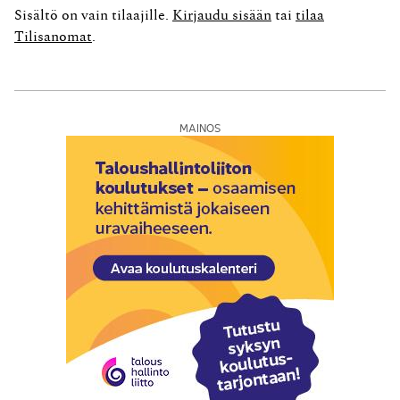
vuokra merkittäisiin liikevaihtoon ja sen maksamaa
Sisältö on vain tilaajille.
Kirjaudu sisään
tai
tilaa
vuokraa käsiteltäisiin vuokratulosta vähennettävänä
Tilisanomat
.
tulonsiirtoeränä. Kirjanpitolautakunta lausui, ettei
vuokratuottoja...
MAINOS