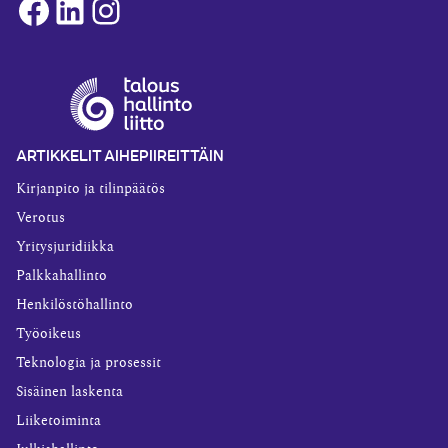
Facebook
LinkedIn
Instagram
ARTIKKELIT AIHEPIIREITTÄIN
Kirjanpito ja tilinpäätös
Verotus
Yritysjuridiikka
Palkkahallinto
Henkilöstöhallinto
Työoikeus
Teknologia ja prosessit
Sisäinen laskenta
Liiketoiminta