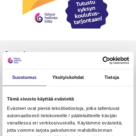
Luetuimmat
VEROTUS
TYÖOI
Kulu­veloitukset arvon­lisä­
Työa
Suostumus
Yksityiskohdat
Tietoja
verotuksessa – omien kulujen
kysy
veloitus, kulujen edelleen­
veloitus ja läpi­laskutus
Tämä sivusto käyttää evästeitä
Evästeet ovat pieniä tekstitiedostoja, jotka tallentuvat
Petri Salomaa
Tarja An
15.5.2023
10 min
14.5.2021
automaattisesti tietokoneelle / päätelaitteelle kävijän
vieraillessa eri verkkosivustoilla. Käytämme evästeitä,
jotta voimme tarjota palvelumme mahdollisimman