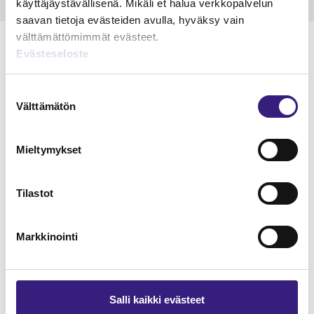
käyttäjäystävällisenä. Mikäli et halua verkkopalvelun
saavan tietoja evästeiden avulla, hyväksy vain
välttämättömimmät evästeet.
Evästeseloste
Suostumuksen
Lue Tilisanomien
Välttämätön
valinta
näytenumero
TILAA TÄSTÄ
Mieltymykset
Tilastot
Markkinointi
Tilaa Tilisanomien
lukuoikeus
Salli kaikki evästeet
TILAA TÄSTÄ