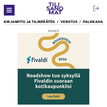
Siirry sisältöön
Avaa valikko
KIRJANPITO JA TILINPÄÄTÖS
VEROTUS
PALKKAHALL
MAINOS