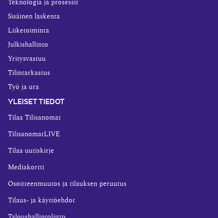
Teknologia ja prosessit
Sisäinen laskenta
Liiketoiminta
Julkishallinto
Yritysvastuu
Tilintarkastus
Työ ja ura
YLEISET TIEDOT
Tilaa Tilisanomat
TilisanomatLIVE
Tilaa uutiskirje
Mediakortti
Osoitteenmuutos ja tilauksen peruutus
Tilaus- ja käyttöehdot
Taloushallintoliitto