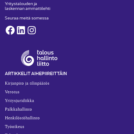
Yritystalouden ja
laskennan ammattilehti
Seuraa meitä somessa
Facebook
LinkedIn
Instagram
ARTIKKELIT AIHEPIIREITTÄIN
Kirjanpito ja tilinpäätös
Verotus
Yritysjuridiikka
Palkkahallinto
Henkilöstöhallinto
Työoikeus