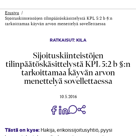
Etusivu
Sijoituskiinteistöjen tilinpäätöskäsittelystä KPL 5:2 b §:n
tarkoittamaa käyvän arvon menettelyä sovellettaessa
RATKAISUT: KILA
Sijoituskiinteistöjen
tilinpäätöskäsittelystä KPL 5:2 b §:n
tarkoittamaa käyvän arvon
menettelyä sovellettaessa
10.5.2016
Jaa Share on Facebook
Jaa Share on LinkedIn
Jaa WhatsApp-viestinä
Kopioi linkki
Tästä on kyse:
Hakija, erikoissijoitusyhtiö, pyysi