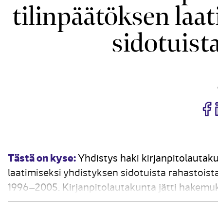
tilinpäätöksen laa
sidotuist
J
Tästä on kyse:
Yhdistys haki kirjanpitolautaku
laatimiseksi yhdistyksen sidotuista rahastoist
1996–2005. Kirjanpitolautakunta jätti hakemu
mahdollisuutta antaa poikkeuslupia on supiste
tilanteessa oikea ja riittävä kuva...