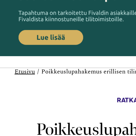
Etusivu
Poikkeuslupahakemus erillisen tili
RATKA
Poikkeuslupah