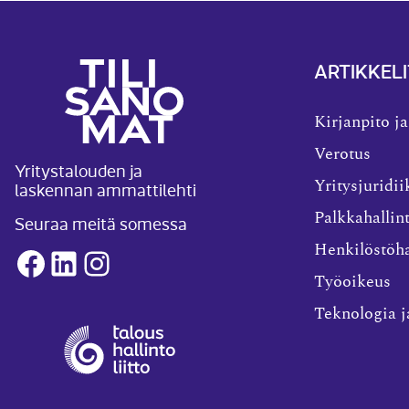
ARTIKKELI
Kirjanpito ja
Verotus
Yritystalouden ja
laskennan ammattilehti
Yritysjuridii
Palkkahallin
Seuraa meitä somessa
Henkilöstöha
Facebook
LinkedIn
Instagram
Työoikeus
Teknologia j