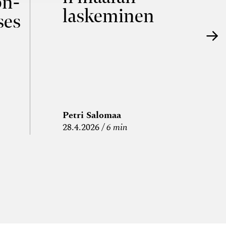
on­
laskeminen
ses
Petri Salomaa
P
28.4.2026
6 min
15