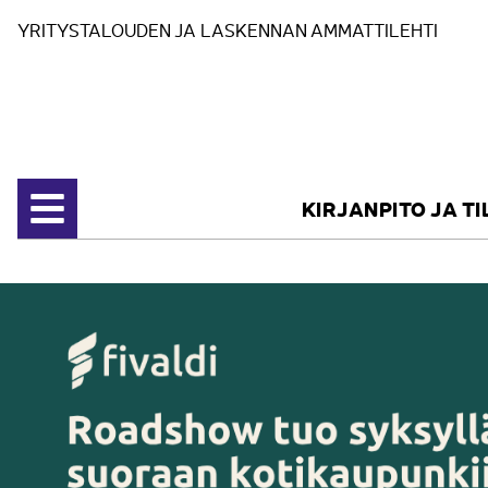
Siirry sisältöön
YRITYSTALOUDEN JA LASKENNAN AMMATTILEHTI
KIRJANPITO JA T
Avaa valikko