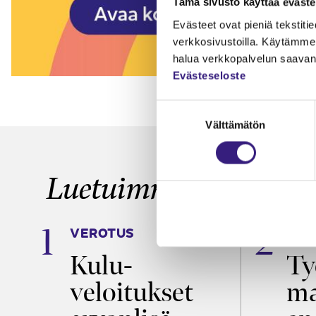
Tämä sivusto käyttää eväste
Evästeet ovat pieniä tekstitied
verkkosivustoilla. Käytämme 
halua verkkopalvelun saavan 
Evästeseloste
Suostumuksen
Välttämätön
valinta
Luetuimmat
VEROTUS
TYÖ
a
Kulu­
Ty
veloitukset
ma