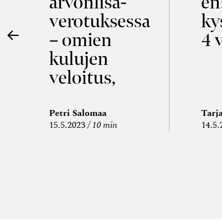
ö
arvon­lisä­
en
verotuksessa
ky
– omien
4 
kulujen
veloitus,
kulujen
edelleen­
Petri Salomaa
Tarj
15.5.2023
10 min
14.5.
veloitus ja
läpi­laskutus