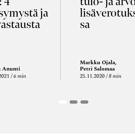
: 4
tulo- ja arv
symystä ja
lisäverotuk
vastausta
sa
Markku Ojala,
a Anunti
Petri Salomaa
2021
6 min
25.11.2020
8 min