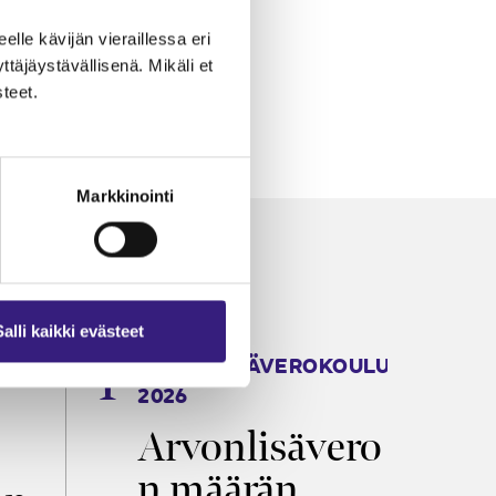
eelle kävijän vieraillessa eri
äjäystävällisenä. Mikäli et
teet.
Markkinointi
Salli kaikki evästeet
ARVONLISÄVEROKOULU
K
2026
T
Arvonlisävero
V
n määrän
p