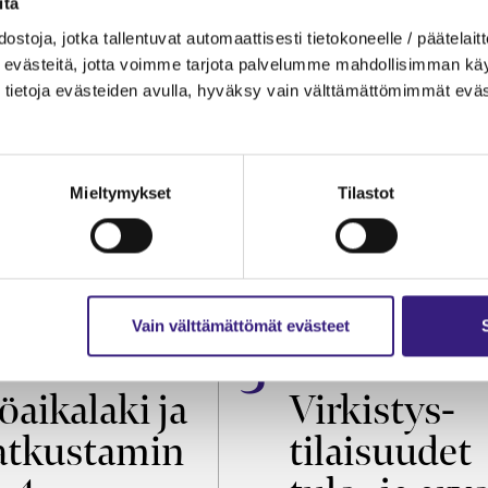
itä
ostoja, jotka tallentuvat automaattisesti tietokoneelle / päätelaitt
evästeitä, jotta voimme tarjota palvelumme mahdollisimman käytt
tietoja evästeiden avulla, hyväksy vain välttämättömimmät eväs
Mieltymykset
Tilastot
Vain välttämättömät evästeet
OIKEUS
VEROTUS
öaikalaki ja
Virkistys­
tkustamin
tilaisuudet