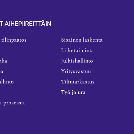
T AIHEPIIREITTÄIN
 tilinpäätös
Sisäinen laskenta
Liiketoiminta
kka
Julkishallinto
to
Yritysvastuu
llinto
Tilintarkastus
Työ ja ura
a prosessit