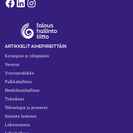
Facebook
LinkedIn
Instagram
ARTIKKELIT AIHEPIIREITTÄIN
Kirjanpito ja tilinpäätös
Verotus
Yritysjuridiikka
Palkkahallinto
Henkilöstöhallinto
Työoikeus
Teknologia ja prosessit
Sisäinen laskenta
Liiketoiminta