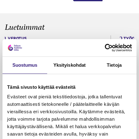
Luetuimmat
VEROTUS
TYÖOI
Kulu­veloitukset arvon­lisä­
Työa
verotuksessa – omien kulujen
kysy
veloitus, kulujen edelleen­
Suostumus
Yksityiskohdat
Tietoja
veloitus ja läpi­laskutus
Petri Salomaa
Tarja An
Tämä sivusto käyttää evästeitä
15.5.2023
10 min
14.5.2021
Evästeet ovat pieniä tekstitiedostoja, jotka tallentuvat
automaattisesti tietokoneelle / päätelaitteelle kävijän
vieraillessa eri verkkosivustoilla. Käytämme evästeitä,
jotta voimme tarjota palvelumme mahdollisimman
käyttäjäystävällisenä. Mikäli et halua verkkopalvelun
saavan tietoja evästeiden avulla, hyväksy vain