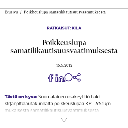
Etusivu
Poikkeuslupa samatilikautisuusvaatimuksesta
RATKAISUT: KILA
Poikkeuslupa
samatilikautisuusvaatimuksesta
15.5.2012
Jaa Share on Facebook
Jaa Share on LinkedIn
Jaa WhatsApp-viestinä
Kopioi linkki
Tästä on kyse:
Suomalainen osakeyhtiö haki
kirjanpitolautakunnalta poikkeuslupaa KPL 6:5.1 §:n
mukaisesta samatilikautisuusvaatimuksesta
konsernitilinpäätökseen yhdisteltävien suomalaisten
Lue lisää
tytäryritysten osalta. Emoyhtiön tilikausi oli