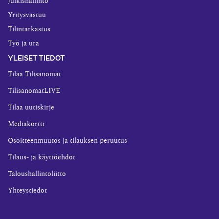
Julkishallinto
Yritysvastuu
Tilintarkastus
Työ ja ura
YLEISET TIEDOT
Tilaa Tilisanomat
TilisanomatLIVE
Tilaa uutiskirje
Mediakortti
Osoitteenmuutos ja tilauksen peruutus
Tilaus- ja käyttöehdot
Taloushallintoliitto
Yhteystiedot