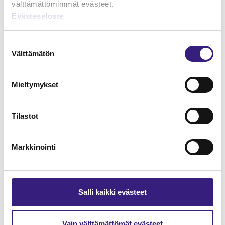
välttämättömimmät evästeet.
Evästeseloste
Lue Tilisanomien
näytenumero
Suostumuksen
Välttämätön
valinta
TILAA TÄSTÄ
Mieltymykset
Tilastot
Tilaa Tilisanomien
lukuoikeus
Markkinointi
TILAA TÄSTÄ
Salli kaikki evästeet
Vain välttämättömät evästeet