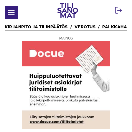
Siirry sisältöön
Avaa valikko
KIRJANPITO JA TILINPÄÄTÖS
VEROTUS
PALKKAHALL
MAINOS