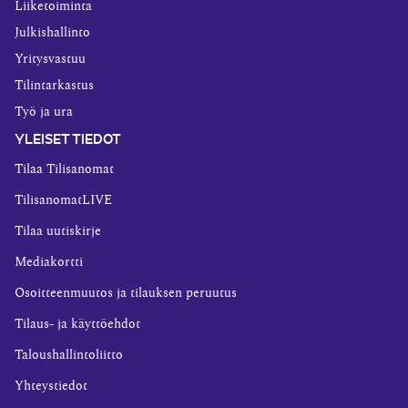
Liiketoiminta
Julkishallinto
Yritysvastuu
Tilintarkastus
Työ ja ura
YLEISET TIEDOT
Tilaa Tilisanomat
TilisanomatLIVE
Tilaa uutiskirje
Mediakortti
Osoitteenmuutos ja tilauksen peruutus
Tilaus- ja käyttöehdot
Taloushallintoliitto
Yhteystiedot