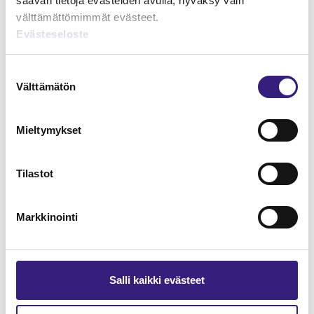
saavan tietoja evästeiden avulla, hyväksy vain
välttämättömimmät evästeet.
Evästeseloste
Lue Tilisanomien
näytenumero
Suostumuksen
Välttämätön
valinta
TILAA TÄSTÄ
Mieltymykset
Tilastot
Tilaa Tilisanomien
Markkinointi
lukuoikeus
TILAA TÄSTÄ
Salli kaikki evästeet