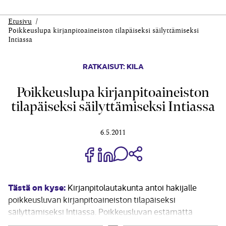
Etusivu
Poikkeuslupa kirjanpitoaineiston tilapäiseksi säilyttämiseksi
Intiassa
RATKAISUT: KILA
Poikkeuslupa kirjanpitoaineiston
tilapäiseksi säilyttämiseksi Intiassa
6.5.2011
Jaa Share on Facebook
Jaa Share on LinkedIn
Jaa WhatsApp-viestinä
Kopioi linkki
Tästä on kyse:
Kirjanpitolautakunta antoi hakijalle
poikkeusluvan kirjanpitoaineiston tilapäiseksi
säilyttämiseksi Intiassa. Poikkeusluvan estämättä
hakijan tulee noudattaa kauppa- ja teollisuusministeriön