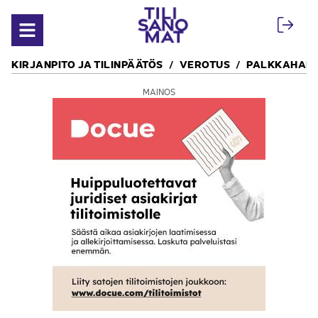
Siirry sisältöön
Avaa valikko
KIRJANPITO JA TILINPÄÄTÖS
VEROTUS
PALKKAHALL
MAINOS