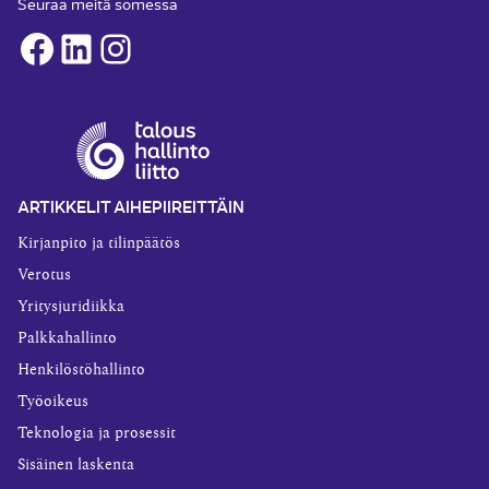
Seuraa meitä somessa
Facebook
LinkedIn
Instagram
ARTIKKELIT AIHEPIIREITTÄIN
Kirjanpito ja tilinpäätös
Verotus
Yritysjuridiikka
Palkkahallinto
Henkilöstöhallinto
Työoikeus
Teknologia ja prosessit
Sisäinen laskenta