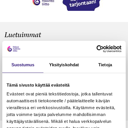
Luetuimmat
VEROTUS
TYÖOI
Kulu­veloitukset arvon­lisä­
Työa
verotuksessa – omien kulujen
kysy
Suostumus
Yksityiskohdat
Tietoja
veloitus, kulujen edelleen­
veloitus ja läpi­laskutus
Tämä sivusto käyttää evästeitä
Petri Salomaa
Tarja An
15.5.2023
10 min
14.5.2021
Evästeet ovat pieniä tekstitiedostoja, jotka tallentuvat
automaattisesti tietokoneelle / päätelaitteelle kävijän
vieraillessa eri verkkosivustoilla. Käytämme evästeitä,
jotta voimme tarjota palvelumme mahdollisimman
käyttäjäystävällisenä. Mikäli et halua verkkopalvelun