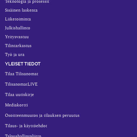
Teknologia ja prosessit
Sisäinen laskenta
Liiketoiminta
Julkishallinto
Yritysvastuu
Tilintarkastus
Työ ja ura
YLEISET TIEDOT
Tilaa Tilisanomat
TilisanomatLIVE
Tilaa uutiskirje
Mediakortti
Osoitteenmuutos ja tilauksen peruutus
Tilaus- ja käyttöehdot
Taloushallintoliitto