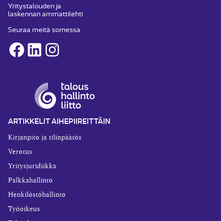
Yritystalouden ja
laskennan ammattilehti
Seuraa meitä somessa
Facebook
LinkedIn
Instagram
ARTIKKELIT AIHEPIIREITTÄIN
Kirjanpito ja tilinpäätös
Verotus
Yritysjuridiikka
Palkkahallinto
Henkilöstöhallinto
Työoikeus