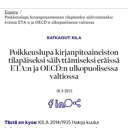
Etusivu
Poikkeuslupa kirjanpitoaineiston tilapäiseksi säilyttämiseksi
eräissä ETA:n ja OECD:n ulkopuolisessa valtiossa
RATKAISUT: KILA
Poikkeuslupa kirjanpitoaineiston
tilapäiseksi säilyttämiseksi eräissä
ETA:n ja OECD:n ulkopuolisessa
valtiossa
18.3.2015
Jaa Share on Facebook
Jaa Share on LinkedIn
Jaa WhatsApp-viestinä
Kopioi linkki
Tästä on kyse:
KILA 2014/1935 Hakija kuului