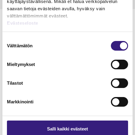
käyttäjäystävällisenä. Mikäli et halua verkkopalvelun
saavan tietoja evästeiden avulla, hyväksy vain
välttämättömimmät evästeet.
Evästeseloste
Suostumuksen
Lue Tilisanomien
Välttämätön
valinta
näytenumero
TILAA TÄSTÄ
Mieltymykset
Tilastot
Markkinointi
Tilaa Tilisanomien
lukuoikeus
Salli kaikki evästeet
TILAA TÄSTÄ