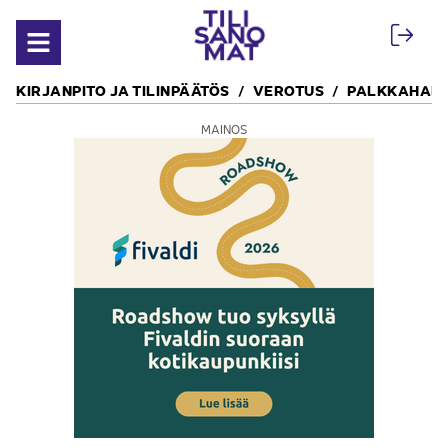
Siirry sisältöön
Avaa valikko
KIRJANPITO JA TILINPÄÄTÖS
VEROTUS
PALKKAHALL
MAINOS