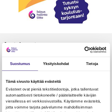
Luetuimmat
VEROTUS
TYÖOI
Kulu­veloitukset arvon­lisä­
Työa
Suostumus
Yksityiskohdat
Tietoja
verotuksessa – omien kulujen
kysy
veloitus, kulujen edelleen­
veloitus ja läpi­laskutus
Tämä sivusto käyttää evästeitä
Evästeet ovat pieniä tekstitiedostoja, jotka tallentuvat
Petri Salomaa
Tarja An
15.5.2023
10 min
14.5.2021
automaattisesti tietokoneelle / päätelaitteelle kävijän
vieraillessa eri verkkosivustoilla. Käytämme evästeitä,
jotta voimme tarjota palvelumme mahdollisimman