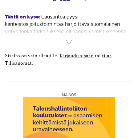
Tästä on kyse:
Lausuntoa pyysi
kiinteistösijoitustoimintaa harjoittava suomalainen
yritys, jonka tarkoituksena oli hankkia omistukseensa
erilaisia osuuksia kiinteistöyhtiöistä ja mahdollisesti
Lue lisää
myös ns. suoria kiinteistöomistuksia. Hakija ei
soveltanut kansainvälisiä tilinpäätösstandardeja
Sisältö on vain tilaajille.
Kirjaudu sisään
tai
tilaa
tilinpäätöksen laatimisessa. Hakija esitti
Tilisanomat
.
hakemuksessaan kirjanpitolautakunnalle kaksi
kysymystä. Kysymys 1: Kirjanpitovelvollisen hankkiessa
tytäryrityksen, jonka ainoana...
MAINOS