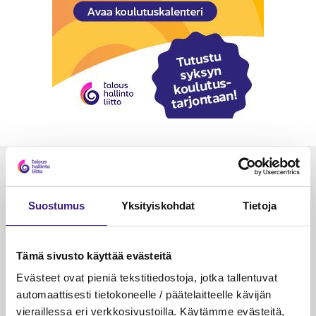
Luetuimmat
VEROTUS
TYÖOI
Suostumus
Yksityiskohdat
Tietoja
Kulu­veloitukset arvon­lisä­
Työa
verotuksessa – omien kulujen
kysy
Tämä sivusto käyttää evästeitä
veloitus, kulujen edelleen­
veloitus ja läpi­laskutus
Evästeet ovat pieniä tekstitiedostoja, jotka tallentuvat
automaattisesti tietokoneelle / päätelaitteelle kävijän
Petri Salomaa
Tarja An
vieraillessa eri verkkosivustoilla. Käytämme evästeitä,
15.5.2023
10 min
14.5.2021