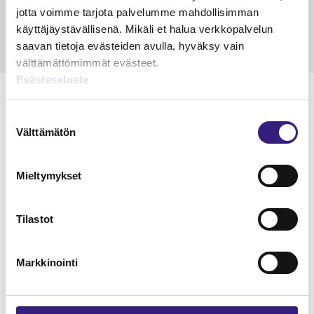
jotta voimme tarjota palvelumme mahdollisimman
käyttäjäystävällisenä. Mikäli et halua verkkopalvelun
saavan tietoja evästeiden avulla, hyväksy vain
välttämättömimmät evästeet.
Evästeseloste
Suostumuksen
Välttämätön
valinta
Lue Tilisanomien
näytenumero
Mieltymykset
TILAA TÄSTÄ
Tilastot
Markkinointi
Tilaa Tilisanomien