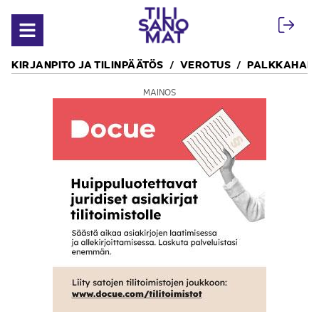
Siirry sisältöön
Avaa valikko
KIRJANPITO JA TILINPÄÄTÖS
VEROTUS
PALKKAHALL
MAINOS