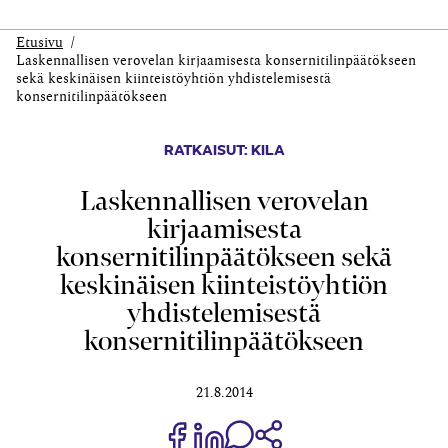
Etusivu
Laskennallisen verovelan kirjaamisesta konsernitilinpäätökseen
sekä keskinäisen kiinteistöyhtiön yhdistelemisestä
konsernitilinpäätökseen
RATKAISUT: KILA
Laskennallisen verovelan
kirjaamisesta
konsernitilinpäätökseen sekä
keskinäisen kiinteistöyhtiön
yhdistelemisestä
konsernitilinpäätökseen
21.8.2014
Jaa Share on Facebook
Jaa Share on LinkedIn
Jaa WhatsApp-viestinä
Kopioi linkki