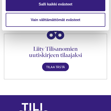
lukuoikeus
Salli kaikki evästeet
TILAA TÄSTÄ
Vain välttämättömät evästeet
Liity Tilisanomien
uutiskirjeen tilaajaksi
TILAA TÄSTÄ