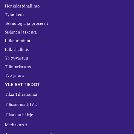
Henkilöstöhallinto
Työoikeus
Teknologia ja prosessit
Sisäinen laskenta
Liiketoiminta
Julkishallinto
Yritysvastuu
Tilintarkastus
Työ ja ura
YLEISET TIEDOT
Tilaa Tilisanomat
TilisanomatLIVE
Tilaa uutiskirje
Mediakortti