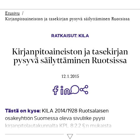
Etusivu
Kirjanpitoaineiston ja tasekirjan pysyvä säilyttäminen Ruotsissa
RATKAISUT: KILA
Kirjanpitoaineiston ja tasekirjan
pysyvä säilyttäminen Ruotsissa
12.1.2015
Jaa Share on Facebook
Jaa Share on LinkedIn
Jaa WhatsApp-viestinä
Kopioi linkki
Tästä on kyse:
KILA 2014/1928 Ruotsalaisen
osakeyhtiön Suomessa oleva sivuliike pyysi
kirjanpitolautakunnalta KPL 8:2.2 §:n mukaista
poikkeuslupaa tositteiden sekä niihin perustuvien
Lue lisää