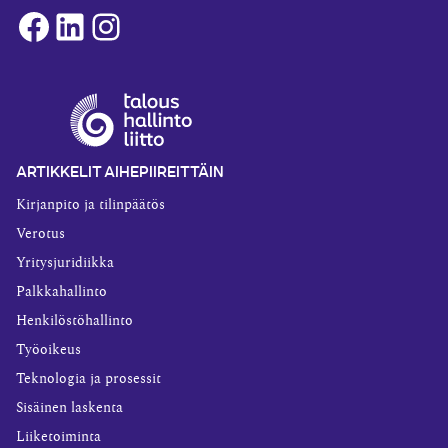
Facebook
LinkedIn
Instagram
ARTIKKELIT AIHEPIIREITTÄIN
Kirjanpito ja tilinpäätös
Verotus
Yritysjuridiikka
Palkkahallinto
Henkilöstöhallinto
Työoikeus
Teknologia ja prosessit
Sisäinen laskenta
Liiketoiminta