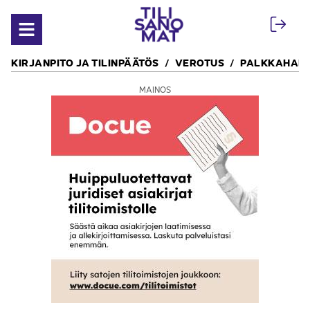
Siirry sisältöön
Avaa valikko
KIRJANPITO JA TILINPÄÄTÖS
VEROTUS
PALKKAHALL
MAINOS