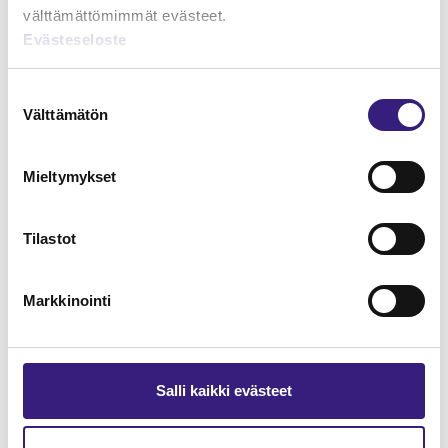
välttämättömimmät evästeet.
Evästeseloste
Lue Tilisanomien
näytenumero
Suostumuksen
Välttämätön
valinta
TILAA TÄSTÄ
Mieltymykset
Tilastot
Tilaa Tilisanomien
lukuoikeus
Markkinointi
TILAA TÄSTÄ
Salli kaikki evästeet