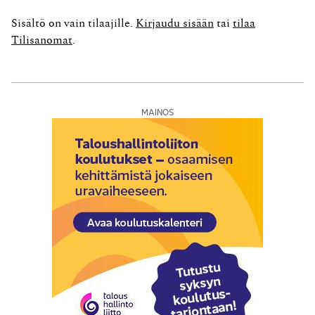
kirjanpitokirjojen ja muun kirjanpitoaineiston pysyvään
sähköiseen säilyttämiseen Ruotsissa ja sidotun
Sisältö on vain tilaajille.
Kirjaudu sisään
tai
tilaa
paperisen tasekirjan säilyttämiseen pysyvästi Ruotsissa.
Tilisanomat
.
Hakija pyysi toissijaisesti viiden vuoden määräaikaista
poikkeuslupaa...
MAINOS