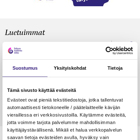
Luetuimmat
VEROTUS
TYÖOI
Kulu­veloitukset arvon­lisä­
Työa
verotuksessa – omien kulujen
kysy
Suostumus
Yksityiskohdat
Tietoja
veloitus, kulujen edelleen­
veloitus ja läpi­laskutus
Petri Salomaa
Tarja An
Tämä sivusto käyttää evästeitä
15.5.2023
10 min
14.5.2021
Evästeet ovat pieniä tekstitiedostoja, jotka tallentuvat
automaattisesti tietokoneelle / päätelaitteelle kävijän
vieraillessa eri verkkosivustoilla. Käytämme evästeitä,
jotta voimme tarjota palvelumme mahdollisimman
käyttäjäystävällisenä. Mikäli et halua verkkopalvelun
saavan tietoja evästeiden avulla, hyväksy vain