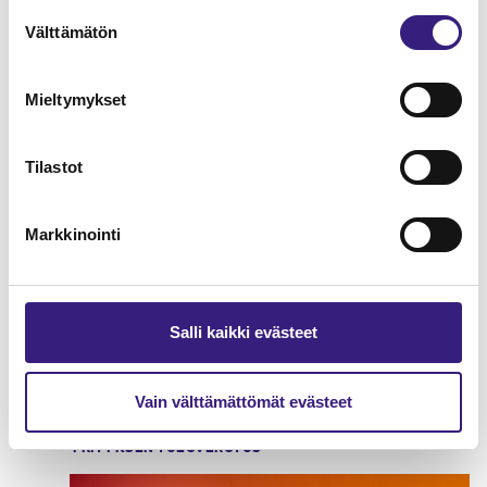
Suostumuksen
Välttämätön
valinta
Mieltymykset
Tilastot
Markkinointi
Salli kaikki evästeet
Osakaslainat kirjanpidossa ja
verotuksessa
Vain välttämättömät evästeet
YRITYKSEN TULOVEROTUS