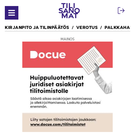
Siirry sisältöön
Avaa valikko
KIRJANPITO JA TILINPÄÄTÖS
VEROTUS
PALKKAHALL
MAINOS