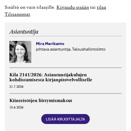
Sisältö on vain tilaajille.
Kirjaudu sisään
tai
tilaa
Tilisanomat
.
Asiantuntija
Mira Merikanto
johtava asiantuntija, Taloushallintoliitto
Kila 2141/2026: Asiantuntijakulujen
kohdistamisesta kirjanpitovelvolliselle
21.7.2026
Kiinteistöjen liittymismaksut
15.6.2026
LISÄÄ KIRJOITTAJALTA