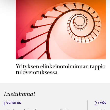
Yrityksen elinkeinotoiminnan tappio
tuloverotuksessa
Luetuimmat
VEROTUS
TYÖOI