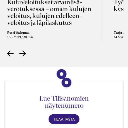
Kulu­veloitukset arvon­lisä­
Työa
verotuksessa – omien kulujen
kysy
veloitus, kulujen edelleen­
veloitus ja läpi­laskutus
Petri Salomaa
Tarja An
15.5.2023
10 min
14.5.2021
Lue Tilisanomien
näytenumero
TILAA TÄSTÄ