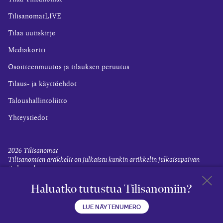
TilisanomatLIVE
Tilaa uutiskirje
Mediakortti
Osoitteenmuutos ja tilauksen peruutus
Tilaus- ja käyttöehdot
Taloushallintoliitto
Yhteystiedot
2026
Tilisanomat
Tilisanomien artikkelit on julkaistu kunkin artikkelin julkaisupäivän
tiedon valossa.
Rekisteriseloste ja tietoja henkilötietojen käsittelytoimista
Haluatko tutustua Tilisanomiin?
Evästevalinnat
Takaisin 
LUE NÄYTENUMERO