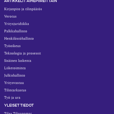
ARTIKKELIT AIHEPIIREITTÄIN
Kirjanpito ja tilinpäätös
Verotus
Yritysjuridiikka
Palkkahallinto
Henkilöstöhallinto
Työoikeus
Teknologia ja prosessit
Sisäinen laskenta
Liiketoiminta
Julkishallinto
Yritysvastuu
Tilintarkastus
Työ ja ura
YLEISET TIEDOT
Tilaa Tilisanomat