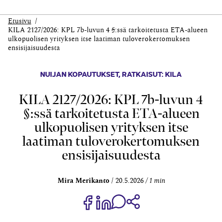
Etusivu
KILA 2127/2026: KPL 7b-luvun 4 §:ssä tarkoitetusta ETA-alueen
ulkopuolisen yrityksen itse laatiman tuloverokertomuksen
ensisijaisuudesta
NUIJAN KOPAUTUKSET
,
RATKAISUT: KILA
KILA 2127/2026: KPL 7b-luvun 4
§:ssä tarkoitetusta ETA-alueen
ulkopuolisen yrityksen itse
laatiman tuloverokertomuksen
ensisijaisuudesta
Mira Merikanto
20.5.2026
1 min
Jaa Share on Facebook
Jaa Share on LinkedIn
Jaa WhatsApp-viestinä
Kopioi linkki