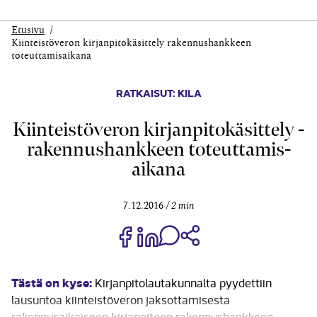
Etusivu
Kiinteistöveron kirjanpitokäsittely ­rakennushankkeen
toteuttamis­aikana
RATKAISUT: KILA
Kiinteistöveron kirjanpitokäsittely ­
rakennushankkeen toteuttamis­
aikana
7.12.2016
2 min
Jaa Share on Facebook
Jaa Share on LinkedIn
Jaa WhatsApp-viestinä
Kopioi linkki
Tästä on kyse:
Kirjanpitolautakunnalta pyydettiin
lausuntoa kiinteistöveron jaksottamisesta
rakennusaikaiseen kirjanpitoon rakennushankkeen