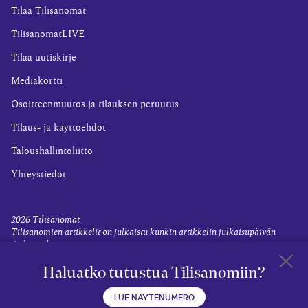
Tilaa Tilisanomat
TilisanomatLIVE
Tilaa uutiskirje
Mediakortti
Osoitteenmuutos ja tilauksen peruutus
Tilaus- ja käyttöehdot
Taloushallintoliitto
Yhteystiedot
2026
Tilisanomat
Tilisanomien artikkelit on julkaistu kunkin artikkelin julkaisupäivän
tiedon valossa.
Rekisteriseloste ja tietoja henkilötietojen käsittelytoimista
Haluatko tutustua Tilisanomiin?
Evästevalinnat
Takaisin 
LUE NÄYTENUMERO