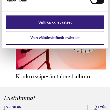
Markkinointi
YRITYKSEN ELINKAARI
Salli kaikki evästeet
Vain välttämättömät evästeet
Konkurssipesän taloushallinto
Luetuimmat
VEROTUS
TYÖOI