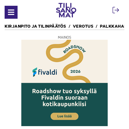
Siirry sisältöön
Avaa valikko
KIRJANPITO JA TILINPÄÄTÖS
VEROTUS
PALKKAHALL
MAINOS