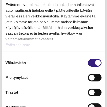
Verkkokauppa - kirjanpito ja
Evästeet ovat pieniä tekstitiedostoja, jotka tallentuvat
arvonlisäverotus
automaattisesti tietokoneelle / päätelaitteelle kävijän
vieraillessa eri verkkosivustoilla. Käytämme evästeitä,
KIRJANPITO
jotta voimme tarjota palvelumme mahdollisimman
käyttäjäystävällisenä. Mikäli et halua verkkopalvelun
saavan tietoja evästeiden avulla, hyväksy vain
välttämättömimmät evästeet.
Evästeseloste
Suostumuksen
Välttämätön
valinta
Mieltymykset
Hankintameno kirjanpidossa ja
Tilastot
verotuksessa