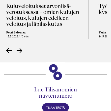
Kulu­veloitukset arvon­lisä­
Työa
verotuksessa – omien kulujen
kysy
veloitus, kulujen edelleen­
veloitus ja läpi­laskutus
Petri Salomaa
Tarja An
15.5.2023
10 min
14.5.2021
Lue Tilisanomien
näytenumero
TILAA TÄSTÄ