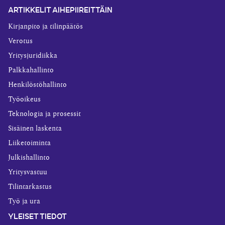
ARTIKKELIT AIHEPIIREITTÄIN
Kirjanpito ja tilinpäätös
Verotus
Yritysjuridiikka
Palkkahallinto
Henkilöstöhallinto
Työoikeus
Teknologia ja prosessit
Sisäinen laskenta
Liiketoiminta
Julkishallinto
Yritysvastuu
Tilintarkastus
Työ ja ura
YLEISET TIEDOT