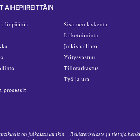
T AIHEPIIREITTÄIN
 tilinpäätös
Sisäinen laskenta
Liiketoiminta
kka
Julkishallinto
to
Yritysvastuu
llinto
Tilintarkastus
Työ ja ura
a prosessit
rtikkelit on julkaistu kunkin
Rekisteriseloste ja tietoja henk