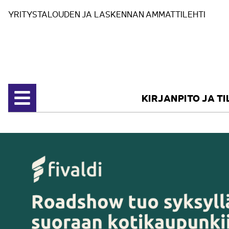
Siirry sisältöön
YRITYSTALOUDEN JA LASKENNAN AMMATTILEHTI
KIRJANPITO JA T
Avaa valikko