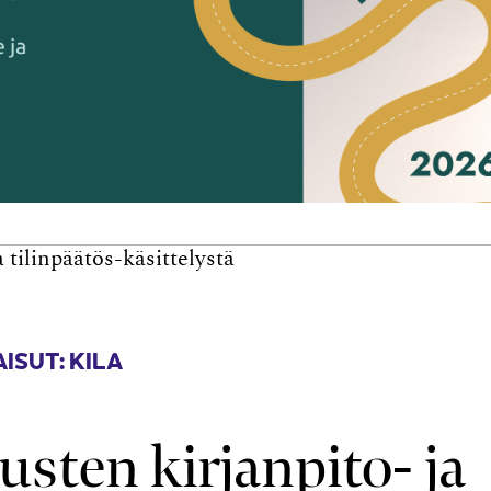
 tilinpäätös-käsittelystä
ISUT: KILA
usten kirjanpito- ja