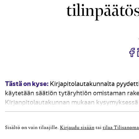
tilinpäätö
J
Tästä on kyse:
Kirjapitolautakunnalta pyydett
käytetään säätiön tytäryhtiön omistaman ra
Kirjanpitolautakunnan mukaan kysymyksessä o
suoraan toisen kirjanpitovelvollisen toimintaan. 
sellainen liiketapahtuma, joka saa...
Sisältö on vain tilaajille.
Kirjaudu sisään
tai
tilaa Tilisanoma