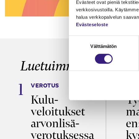
Evästeet ovat pieniä tekstitied
verkkosivustoilla. Käytämme 
halua verkkopalvelun saavan 
Evästeseloste
Suostumuksen
Välttämätön
valinta
Luetuimmat
VEROTUS
TYÖ
Kulu­
Ty
m
veloitukset
ma
arvon­lisä­
en
verotuksessa
ky