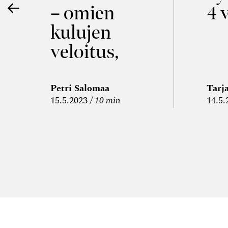
e
– omien
4 
kulujen
a
veloitus,
kulujen
edelleen­
Petri Salomaa
Tarj
15.5.2023
10 min
14.5.
veloitus ja
läpi­laskutus