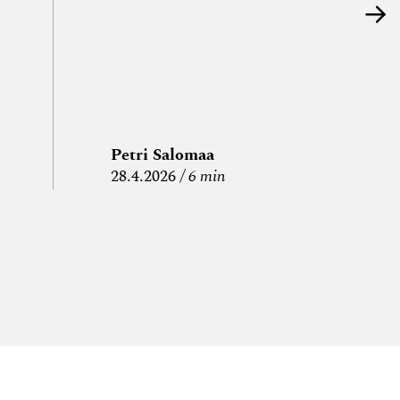
Petri Salomaa
P
28.4.2026
6 min
15