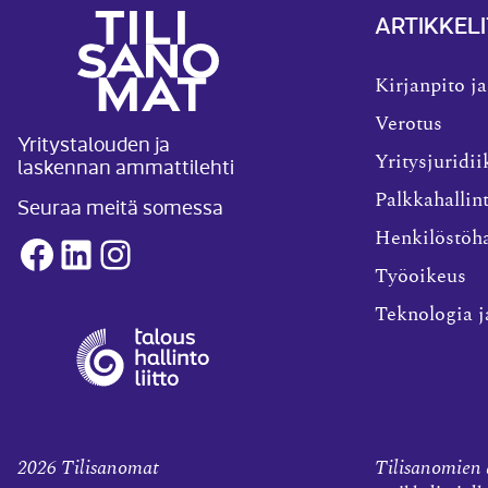
ARTIKKELI
Kirjanpito ja
Verotus
Yritystalouden ja
laskennan ammattilehti
Yritysjuridii
Palkkahallin
Seuraa meitä somessa
Henkilöstöha
Facebook
LinkedIn
Instagram
Työoikeus
Teknologia j
2026
Tilisanomat
Tilisanomien a