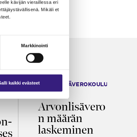
eelle kävijän vieraillessa eri
äjäystävällisenä. Mikäli et
teet.
Markkinointi
ARVONLISÄVEROKOULU
K
Salli kaikki evästeet
2026
T
Arvonlisävero
V
n määrän
p
on­
laskeminen
ses