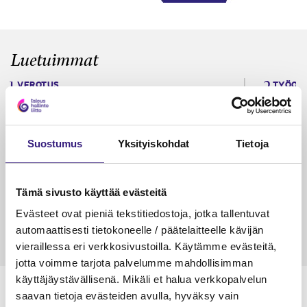
Luetuimmat
VEROTUS
TYÖOI
Kulu­veloitukset arvon­lisä­
Työa
verotuksessa – omien kulujen
kysy
veloitus, kulujen edelleen­
Suostumus
Yksityiskohdat
Tietoja
veloitus ja läpi­laskutus
Petri Salomaa
Tarja An
Tämä sivusto käyttää evästeitä
15.5.2023
10 min
14.5.2021
Evästeet ovat pieniä tekstitiedostoja, jotka tallentuvat
automaattisesti tietokoneelle / päätelaitteelle kävijän
vieraillessa eri verkkosivustoilla. Käytämme evästeitä,
jotta voimme tarjota palvelumme mahdollisimman
käyttäjäystävällisenä. Mikäli et halua verkkopalvelun
saavan tietoja evästeiden avulla, hyväksy vain