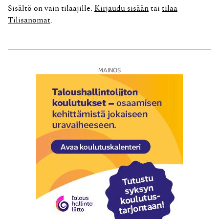
jossa tutkittiin maatilan muuttamista osakeyhtiöksi ja
Sisältö on vain tilaajille.
Kirjaudu sisään
tai
tilaa
mm. eläinten merkitsemistä maatilaosakeyhtiön
Tilisanomat
.
avaavaan taseeseen. Kirjanpitolautakunnan tehtäviin ei
kuulu vastata tällaisiin lausuntopyyntöihin....
MAINOS