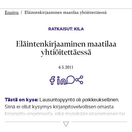
Etusivu
Eläintenkirjaaminen maatilaa yhtiöitettäessä
RATKAISUT: KILA
Eläintenkirjaaminen maatilaa
yhtiöitettäessä
6.5.2011
Jaa Share on Facebook
Jaa Share on LinkedIn
Jaa WhatsApp-viestinä
Kopioi linkki
Tästä on kyse:
Lausuntopyyntö oli poikkeuksellinen.
Siinä ei ollut kysymys kirjanpitovelvollisen omasta
kirjanpito-ongelmasta, eikä myöskään viranomaisen tai
kirjanpitovelvollisia edustavan yhteisön
Lue lisää
lausuntopyynnöstä. Lausunto liittyi opinnäytetyöhön,