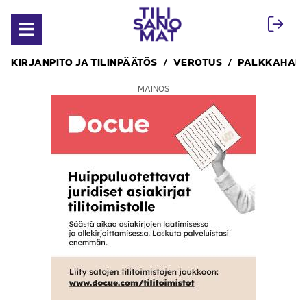
Siirry sisältöön
Avaa valikko
KIRJANPITO JA TILINPÄÄTÖS
VEROTUS
PALKKAHALL
MAINOS