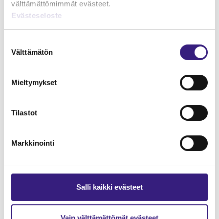
välttämättömimmät evästeet.
Evästeseloste
Lue Tilisanomien
näytenumero
Suostumuksen
Välttämätön
valinta
TILAA TÄSTÄ
Mieltymykset
Tilastot
Tilaa Tilisanomien
lukuoikeus
Markkinointi
TILAA TÄSTÄ
Salli kaikki evästeet
Vain välttämättömät evästeet