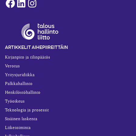
Facebook
LinkedIn
Instagram
ARTIKKELIT AIHEPIIREITTÄIN
Kirjanpito ja tilinpäätös
Verotus
Yritysjuridiikka
Palkkahallinto
Henkilöstöhallinto
Työoikeus
Teknologia ja prosessit
Sisäinen laskenta
Liiketoiminta