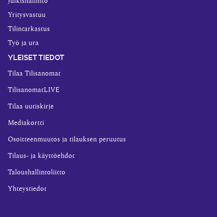
Julkishallinto
Yritysvastuu
Tilintarkastus
Työ ja ura
YLEISET TIEDOT
Tilaa Tilisanomat
TilisanomatLIVE
Tilaa uutiskirje
Mediakortti
Osoitteenmuutos ja tilauksen peruutus
Tilaus- ja käyttöehdot
Taloushallintoliitto
Yhteystiedot