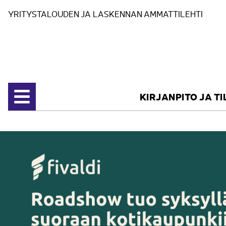
Siirry sisältöön
YRITYSTALOUDEN JA LASKENNAN AMMATTILEHTI
KIRJANPITO JA T
Avaa valikko