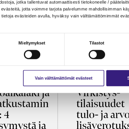
ostoja, jotka tallentuvat automaattisesti tietokoneelle / päätelaitt
evästeitä, jotta voimme tarjota palvelumme mahdollisimman käytt
tietoja evästeiden avulla, hyväksy vain välttämättömimmät eväs
Mieltymykset
Tilastot
OIKEUS
VEROTUS
Vain välttämättömät evästeet
öaikalaki ja
Virkistys­
tkustamin
tilaisuudet
: 4
tulo- ja arv
symystä ja
lisäverotuk