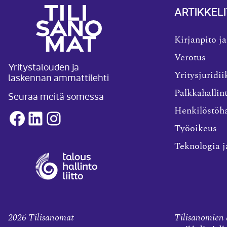
ARTIKKELI
Kirjanpito ja
Verotus
Yritystalouden ja
laskennan ammattilehti
Yritysjuridii
Palkkahallin
Seuraa meitä somessa
Henkilöstöha
Facebook
LinkedIn
Instagram
Työoikeus
Teknologia j
2026
Tilisanomat
Tilisanomien a