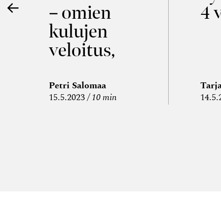
– omien
4 
kulujen
veloitus,
kulujen
edelleen­
Petri Salomaa
Tarj
15.5.2023
10 min
14.5.
veloitus ja
läpi­laskutus