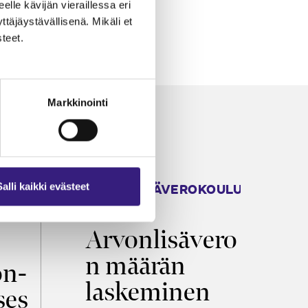
eelle kävijän vieraillessa eri
äjäystävällisenä. Mikäli et
teet.
Markkinointi
ARVONLISÄVEROKOULU
K
Salli kaikki evästeet
2026
T
Arvonlisävero
V
n määrän
p
on­
laskeminen
ses