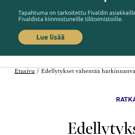
Etusivu
Edellytykset vähentää harkinnanvar
RATKA
Edellytyk