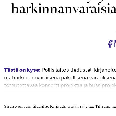
harkinnanvaraisia
J
Tästä on kyse:
Poliisilaitos tiedusteli kirjanp
ns. harkinnanvaraisena pakollisena varauksen
toteutettavaa konserttiprojektia ja bussiproje
koska vastainen meno tai menetys on pakko vähe
Sisältö on vain tilaajille.
Kirjaudu sisään
tai
tilaa Tilisanoma