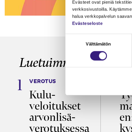
Evästeet ovat pieniä tekstitied
verkkosivustoilla. Käytämme 
halua verkkopalvelun saavan 
Evästeseloste
Suostumuksen
Välttämätön
valinta
Luetuimmat
VEROTUS
TYÖ
a
Kulu­
Ty
veloitukset
ma
ö
arvon­lisä­
en
verotuksessa
ky