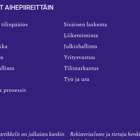
T AIHEPIIREITTÄIN
 tilinpäätös
Sisäinen laskenta
Liiketoiminta
kka
Julkishallinto
to
Yritysvastuu
llinto
Tilintarkastus
Työ ja ura
a prosessit
rtikkelit on julkaistu kunkin
Rekisteriseloste ja tietoja henk