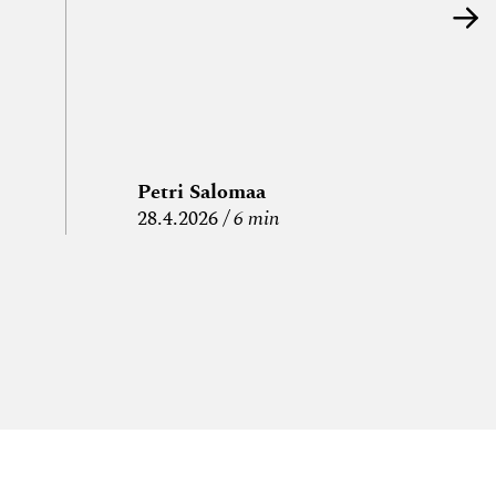
Petri Salomaa
P
28.4.2026
6 min
15