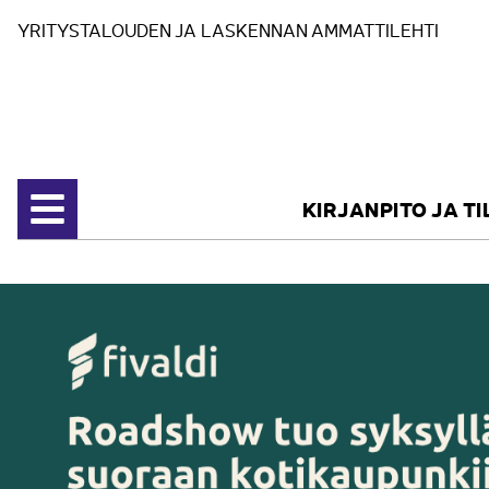
Siirry sisältöön
YRITYSTALOUDEN JA LASKENNAN AMMATTILEHTI
KIRJANPITO JA T
Avaa valikko