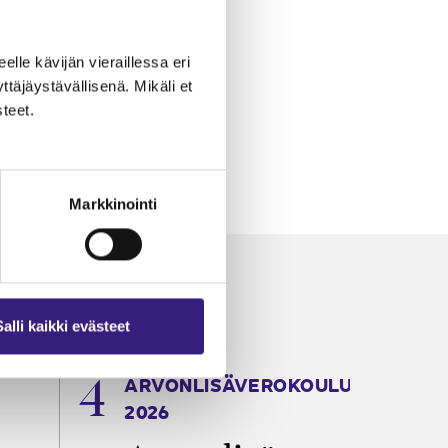
eelle kävijän vieraillessa eri
äjäystävällisenä. Mikäli et
teet.
Markkinointi
Salli kaikki evästeet
ARVONLISÄVEROKOULU
K
2026
T