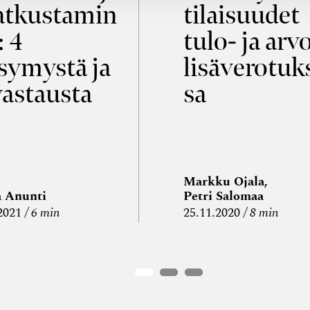
tkustamin
tilaisuudet
: 4
tulo- ja arv
symystä ja
lisäverotuk
vastausta
sa
Markku Ojala,
a Anunti
Petri Salomaa
2021
6 min
25.11.2020
8 min