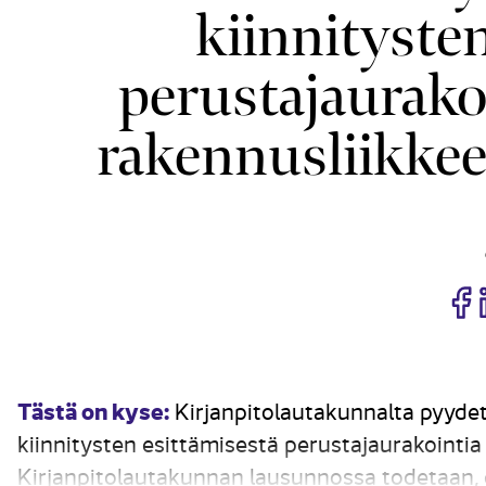
kiinnityste
perustajaurako
rakennusliikkee
J
Tästä on kyse:
Kirjanpitolautakunnalta pyydett
kiinnitysten esittämisestä perustajaurakointia
Kirjanpitolautakunnan lausunnossa todetaan, 