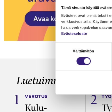
Tämä sivusto käyttää eväste
Evästeet ovat pieniä tekstitied
verkkosivustoilla. Käytämme 
halua verkkopalvelun saavan 
Evästeseloste
Suostumuksen
Välttämätön
valinta
Luetuimmat
VEROTUS
TYÖ
a
Kulu­
Ty