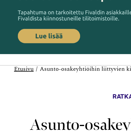
Etusivu
Asunto-osakeyhtiöihin liittyvien k
RATKA
Asunto-osakeyh