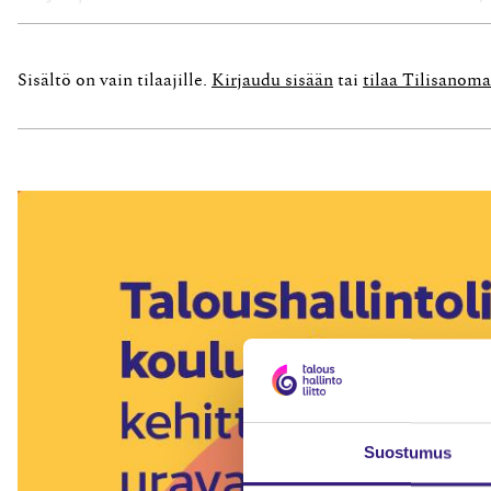
kohdeyhtiön (asunto-osakeyhtiön) osakkeita niin
ulkopuoliselle jo rakentamisaikana, samalla si
Sisältö on vain tilaajille.
Kirjaudu sisään
tai
tilaa Tilisanoma
suhteellinen velkaosuus...
Suostumus