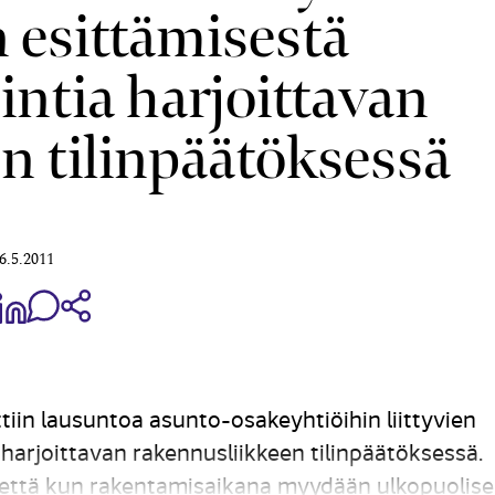
n esittämisestä
intia harjoittavan
n tilinpäätöksessä
6.5.2011
aa Share on Facebook
Jaa Share on LinkedIn
Jaa WhatsApp-viestinä
Kopioi linkki
iin lausuntoa asunto-osakeyhtiöihin liittyvien
 harjoittavan rakennusliikkeen tilinpäätöksessä.
että kun rakentamisaikana myydään ulkopuolise