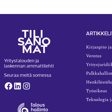
ARTIKKELI
Kirjanpito ja
Verotus
Yritystalouden ja
laskennan ammattilehti
Yritysjuridii
Palkkahallin
Seuraa meitä somessa
Henkilöstöha
Facebook
LinkedIn
Instagram
Työoikeus
Teknologia j