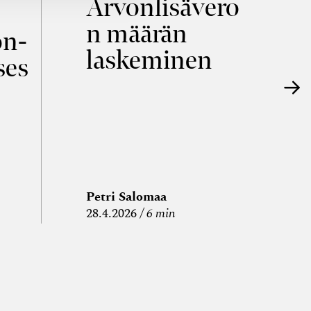
Arvonlisävero
V
n määrän
p
on­
laskeminen
ses
Petri Salomaa
P
28.4.2026
6 min
15