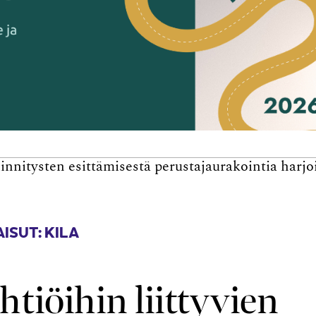
iinnitysten esittämisestä perustajaurakointia harj
ISUT: KILA
tiöihin liittyvien