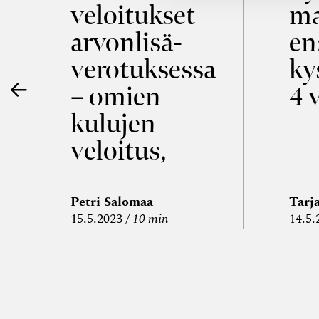
veloitukset
ma
ö
arvon­lisä­
en
verotuksessa
ky
– omien
4 
kulujen
veloitus,
kulujen
edelleen­
Petri Salomaa
Tarj
15.5.2023
10 min
14.5.
veloitus ja
läpi­laskutus