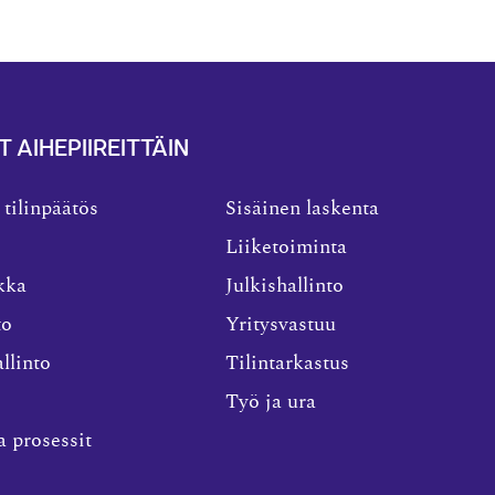
T AIHEPIIREITTÄIN
 tilinpäätös
Sisäinen laskenta
Liiketoiminta
kka
Julkishallinto
to
Yritysvastuu
llinto
Tilintarkastus
Työ ja ura
a prosessit