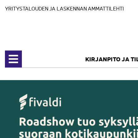
Siirry sisältöön
YRITYSTALOUDEN JA LASKENNAN AMMATTILEHTI
KIRJANPITO JA T
Avaa valikko