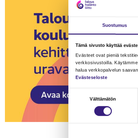
Suostumus
Tämä sivusto käyttää eväste
Evästeet ovat pieniä tekstitied
verkkosivustoilla. Käytämme 
halua verkkopalvelun saavan 
Evästeseloste
Suostumuksen
Välttämätön
valinta