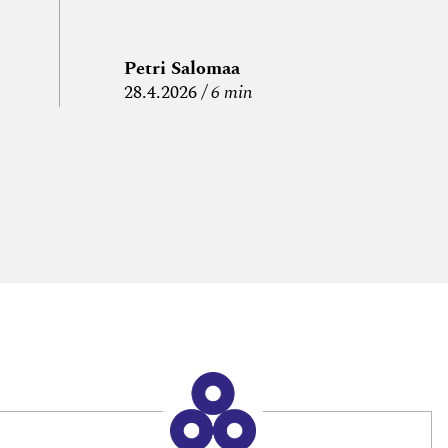
Petri Salomaa
P
28.4.2026
6 min
15