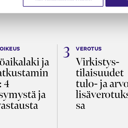
OIKEUS
VEROTUS
öaikalaki ja
Virkistys­
tkustamin
tilaisuudet
: 4
tulo- ja arv
symystä ja
lisäverotuk
vastausta
sa