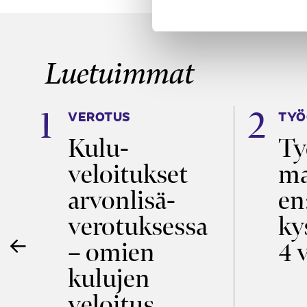
Luetuimmat
VEROTUS
TYÖ
a
Kulu­
Ty
veloitukset
ma
ö
arvon­lisä­
en
verotuksessa
ky
– omien
4 
kulujen
veloitus,