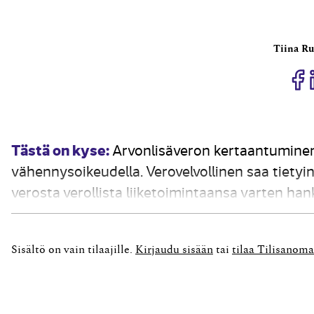
Tiina R
J
Tästä on kyse:
Arvonlisäveron kertaantuminen 
vähennysoikeudella. Verovelvollinen saa tietyi
verosta verollista liiketoimintaansa varten ha
Arvonlisäverokoulun viidennessä osassa käsitel
tärkeimpiä rajoituksia. Nyt käsiteltävien säännö
Sisältö on vain tilaajille.
Kirjaudu sisään
tai
tilaa Tilisanoma