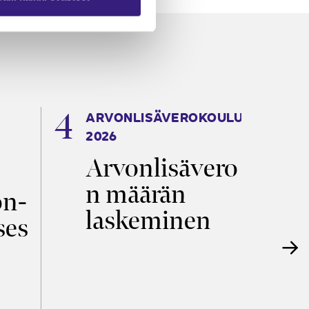
ARVONLISÄVEROKOULU
K
2026
T
Arvonlisävero
V
n määrän
p
on­
laskeminen
ses