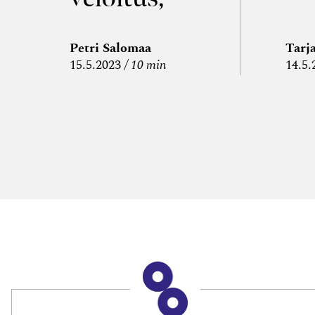
kulujen
edelleen­
Petri Salomaa
Tarj
15.5.2023
10 min
14.5.
veloitus ja
läpi­laskutus