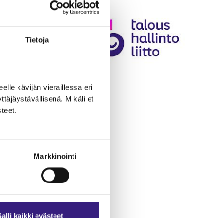
Tietoja
eelle kävijän vieraillessa eri
äjäystävällisenä. Mikäli et
teet.
Markkinointi
Salli kaikki evästeet