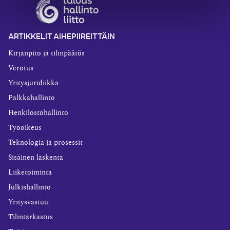
ARTIKKELIT AIHEPIIREITTÄIN
Kirjanpito ja tilinpäätös
Verotus
Yritysjuridiikka
Palkkahallinto
Henkilöstöhallinto
Työoikeus
Teknologia ja prosessit
Sisäinen laskenta
Liiketoiminta
Julkishallinto
Yritysvastuu
Tilintarkastus