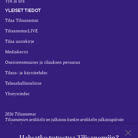
Työ ja ura
YLEISET TIEDOT
Tilaa Tilisanomat
TilisanomatLIVE
Tilaa uutiskirje
Mediakortti
Osoitteenmuutos ja tilauksen peruutus
Tilaus- ja käyttöehdot
Taloushallintoliitto
Yhteystiedot
2026
Tilisanomat
Tilisanomien artikkelit on julkaistu kunkin artikkelin julkaisupäivän
tiedon valossa.
Rekisteriseloste ja tietoja henkilötietojen käsittelytoimista
Haluatko tutustua Tilisanomiin?
Evästevalinnat