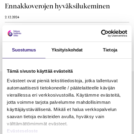
Ennakkoverojen hyväksilukeminen
2.12.2024
Verolaskelmat ja -kirjaukset
2.12.2024
Suostumus
Yksityiskohdat
Tietoja
Tämä sivusto käyttää evästeitä
Evästeet ovat pieniä tekstitiedostoja, jotka tallentuvat
Luetuimmat
automaattisesti tietokoneelle / päätelaitteelle kävijän
VEROTUS
TYÖOI
vieraillessa eri verkkosivustoilla. Käytämme evästeitä,
jotta voimme tarjota palvelumme mahdollisimman
Kulu­veloitukset arvon­lisä­
Työa
käyttäjäystävällisenä. Mikäli et halua verkkopalvelun
verotuksessa – omien kulujen
kysy
saavan tietoja evästeiden avulla, hyväksy vain
veloitus, kulujen edelleen­
välttämättömimmät evästeet.
veloitus ja läpi­laskutus
Evästeseloste