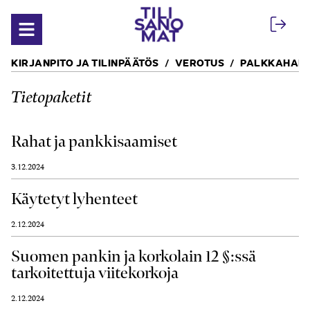
Siirry sisältöön
Avaa valikko
KIRJANPITO JA TILINPÄÄTÖS
VEROTUS
PALKKAHALL
Tietopaketit
Rahat ja pankkisaamiset
3.12.2024
Käytetyt lyhenteet
2.12.2024
Suomen pankin ja korkolain 12 §:ssä
tarkoitettuja viitekorkoja
2.12.2024