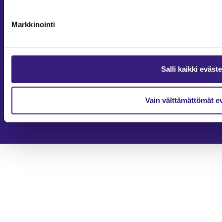
Taloushallintoliitto
Markkinointi
Yhteystiedot
2026
Tilisanomat
Salli kaikki eväst
Tilisanomien artikkelit on julkaistu kunkin artikkelin julkaisupäivän
tiedon valossa.
Rekisteriseloste ja tietoja henkilötietojen käsittelytoimista
Vain välttämättömät e
Evästevalinnat