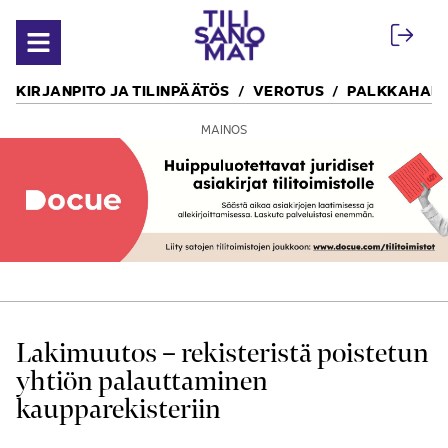
Siirry sisältöön
Avaa valikko
KIRJANPITO JA TILINPÄÄTÖS
VEROTUS
PALKKAHALL
MAINOS
Lakimuutos – rekisteristä poistetun
yhtiön palauttaminen
kaupparekisteriin