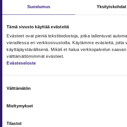
Työoikeus
Suostumus
Yksityiskohdat
Teknologia ja prosessit
Sisäinen laskenta
Tämä sivusto käyttää evästeitä
Liiketoiminta
Julkishallinto
Evästeet ovat pieniä tekstitiedostoja, jotka tallentuvat automaa
vieraillessa eri verkkosivustoilla. Käytämme evästeitä, jot
Yritysvastuu
käyttäjäystävällisenä. Mikäli et halua verkkopalvelun saavan 
Tilintarkastus
välttämättömimmät evästeet.
Työ ja ura
Evästeseloste
YLEISET TIEDOT
Tilaa Tilisanomat
Suostumuksen
TilisanomatLIVE
Välttämätön
valinta
Tilaa uutiskirje
Mieltymykset
Mediakortti
Osoitteenmuutos ja tilauksen peruutus
Tilastot
Tilaus- ja käyttöehdot