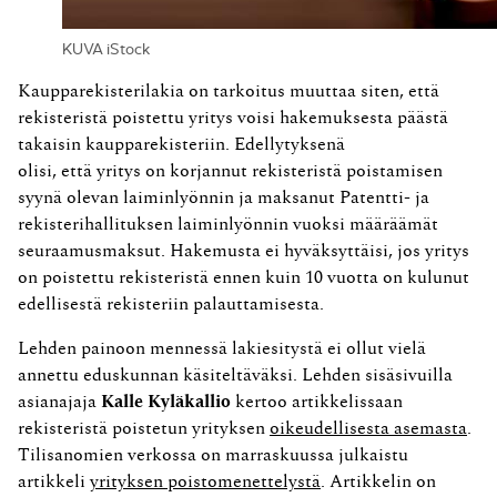
KUVA iStock
Kaupparekisterilakia on tarkoitus muuttaa siten, että
rekisteristä poistettu yritys voisi hakemuksesta päästä
takaisin kaupparekisteriin. Edellytyksenä
olisi, että yritys on korjannut rekisteristä poistamisen
syynä olevan laiminlyönnin ja maksanut Patentti- ja
rekisterihallituksen laiminlyönnin vuoksi määräämät
seuraamusmaksut. Hakemusta ei hyväksyttäisi, jos yritys
on poistettu rekisteristä ennen kuin 10 vuotta on kulunut
edellisestä rekisteriin palauttamisesta.
Lehden painoon mennessä lakiesitystä ei ollut vielä
annettu eduskunnan käsiteltäväksi. Lehden sisäsivuilla
asianajaja
Kalle Kyläkallio
kertoo artikkelissaan
rekisteristä poistetun yrityksen
oikeudellisesta asemasta
.
Tilisanomien verkossa on marraskuussa julkaistu
artikkeli
yrityksen poistomenettelystä
. Artikkelin on