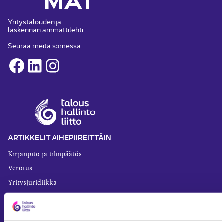
Yritystalouden ja
laskennan ammattilehti
Seuraa meitä somessa
Facebook
LinkedIn
Instagram
ARTIKKELIT AIHEPIIREITTÄIN
Kirjanpito ja tilinpäätös
Verotus
Yritysjuridiikka
Palkkahallinto
Henkilöstöhallinto