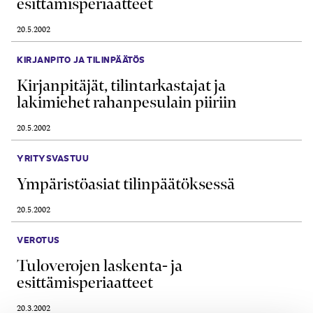
esittämisperiaatteet
20.5.2002
KIRJANPITO JA TILINPÄÄTÖS
Kirjanpitäjät, tilintarkastajat ja
lakimiehet rahanpesulain piiriin
20.5.2002
YRITYSVASTUU
Ympäristöasiat tilinpäätöksessä
20.5.2002
VEROTUS
Tuloverojen laskenta- ja
esittämisperiaatteet
20.3.2002