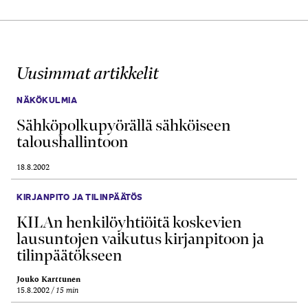
Uusimmat artikkelit
NÄKÖKULMIA
Sähköpolkupyörällä sähköiseen
taloushallintoon
18.8.2002
KIRJANPITO JA TILINPÄÄTÖS
KILAn henkilöyhtiöitä koskevien
lausuntojen vaikutus kirjanpitoon ja
tilinpäätökseen
Jouko Karttunen
15.8.2002
15 min