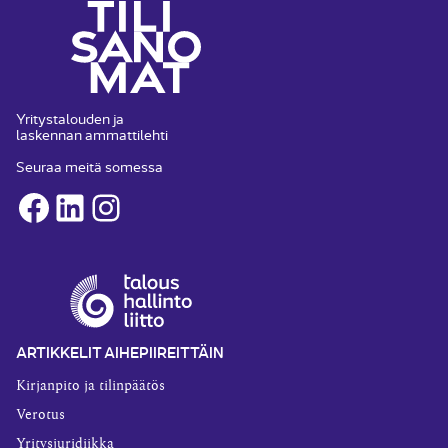
Yritystalouden ja
laskennan ammattilehti
Seuraa meitä somessa
Facebook
LinkedIn
Instagram
ARTIKKELIT AIHEPIIREITTÄIN
Kirjanpito ja tilinpäätös
Verotus
Yritysjuridiikka