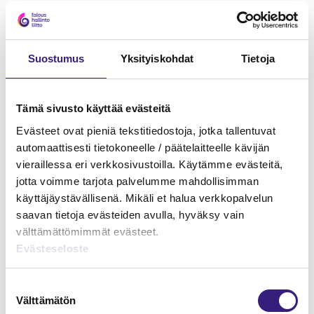
KIRJANPITO JA TILINPÄÄTÖS
Balanced Scorecard – Mieti mitä haluat
Suostumus
Yksityiskohdat
Tietoja
20.3.2002
NÄKÖKULMIA
Tämä sivusto käyttää evästeitä
Minkä kirjoitin, sen kirjoitin
Evästeet ovat pieniä tekstitiedostoja, jotka tallentuvat
automaattisesti tietokoneelle / päätelaitteelle kävijän
18.3.2002
vieraillessa eri verkkosivustoilla. Käytämme evästeitä,
jotta voimme tarjota palvelumme mahdollisimman
KIRJANPITO JA TILINPÄÄTÖS
käyttäjäystävällisenä. Mikäli et halua verkkopalvelun
Tilinpäätöksen esittämistä koskevat
saavan tietoja evästeiden avulla, hyväksy vain
periaatteet
välttämättömimmät evästeet.
Evästeseloste
20.1.2002
Suostumuksen
Välttämätön
valinta