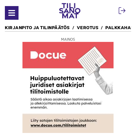
Siirry sisältöön
Avaa valikko
KIRJANPITO JA TILINPÄÄTÖS
VEROTUS
PALKKAHALL
MAINOS