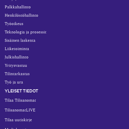
Palkkahallinto
Henkilöstöhallinto
Työoikeus
Teknologia ja prosessit
Sisäinen laskenta
Liiketoiminta
Julkishallinto
Yritysvastuu
Tilintarkastus
Työ ja ura
YLEISET TIEDOT
Tilaa Tilisanomat
TilisanomatLIVE
Tilaa uutiskirje