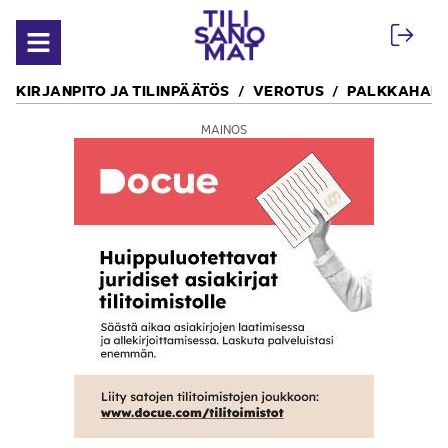
Siirry sisältöön
Avaa valikko
KIRJANPITO JA TILINPÄÄTÖS
VEROTUS
PALKKAHALL
MAINOS