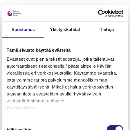
NÄKÖKULMIA
Jättäkää meille edes hiven inhimillisyyttä
Suostumus
Yksityiskohdat
Tietoja
20.1.2004
NÄKÖKULMIA
Tämä sivusto käyttää evästeitä
Tämä asiantuntijan intohimon hämärä
kohde
Evästeet ovat pieniä tekstitiedostoja, jotka tallentuvat
automaattisesti tietokoneelle / päätelaitteelle kävijän
18.12.2003
vieraillessa eri verkkosivustoilla. Käytämme evästeitä,
jotta voimme tarjota palvelumme mahdollisimman
NÄKÖKULMIA
käyttäjäystävällisenä. Mikäli et halua verkkopalvelun
Korpit ja muut raadonsyöjät
saavan tietoja evästeiden avulla, hyväksy vain
välttämättömimmät evästeet.
21.10.2003
Evästeseloste
Suostumuksen
Välttämätön