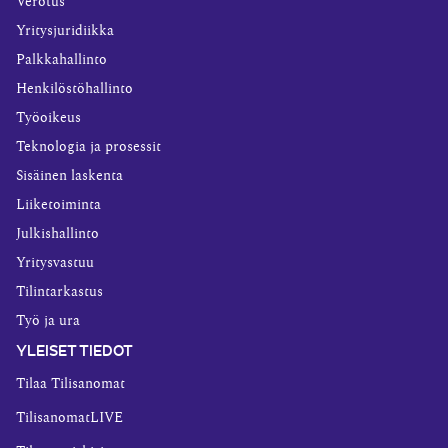
Verotus
Yritysjuridiikka
Palkkahallinto
Henkilöstöhallinto
Työoikeus
Teknologia ja prosessit
Sisäinen laskenta
Liiketoiminta
Julkishallinto
Yritysvastuu
Tilintarkastus
Työ ja ura
YLEISET TIEDOT
Tilaa Tilisanomat
TilisanomatLIVE