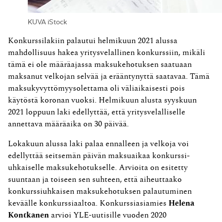
KUVA iStock
Konkurssilakiin palautui helmikuun 2021 alussa
mahdollisuus hakea yritys­velallinen konkurssiin, ­mikäli
tämä ei ole määräajassa maksukehotuksen saatuaan
maksanut velkojan selvää ja erääntynyttä saatavaa. Tämä
maksukyvyttömyysolettama oli väli­aikaisesti pois
käytöstä koronan vuoksi. Helmikuun alusta syyskuun
2021 loppuun laki edellyttää, että yritys­velalliselle
annettava määräaika on 30 päivää.
Lokakuun alussa laki palaa ennalleen ja velkoja voi
edellyttää seitsemän päivän maksuaikaa konkurssi­
uhkaiselle maksukehotukselle. Arvioita on esitetty
suuntaan ja toiseen sen suhteen, että aiheuttaako
konkurssi­uhkaisen maksukehotuksen palautuminen
keväälle konkurssiaaltoa. Konkurssiasiamies
Helena
Kontkanen
arvioi YLE-uutisille vuoden 2020