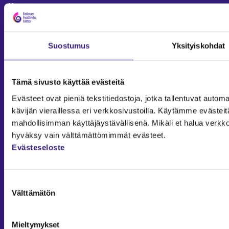
Verotus
Yritysjuridiikka
Palkkahallinto
Suostumus
Yksityiskohdat
Henkilöstöhallinto
Työoikeus
Teknologia ja prosessit
Tämä sivusto käyttää evästeitä
Sisäinen laskenta
Evästeet ovat pieniä tekstitiedostoja, jotka tallentuvat automaa
kävijän vieraillessa eri verkkosivustoilla. Käytämme evästei
Liiketoiminta
mahdollisimman käyttäjäystävällisenä. Mikäli et halua verkko
Julkishallinto
hyväksy vain välttämättömimmät evästeet.
Yritysvastuu
Evästeseloste
Tilintarkastus
Työ ja ura
YLEISET TIEDOT
Suostumuksen
Välttämätön
valinta
Tilaa Tilisanomat
TilisanomatLIVE
Mieltymykset