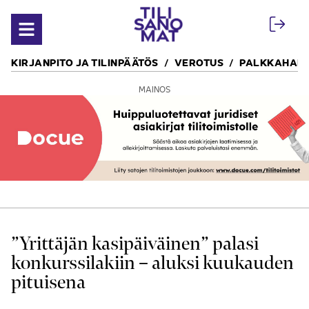
Siirry sisältöön
Avaa valikko
KIRJANPITO JA TILINPÄÄTÖS
VEROTUS
PALKKAHALL
MAINOS
”Yrittäjän kasi­päiväinen” palasi
konkurssi­lakiin – aluksi kuukauden
pituisena