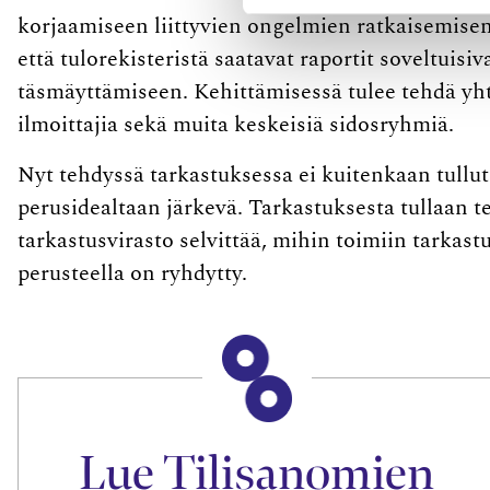
korjaamiseen liittyvien ongelmien ratkaisemisen l
että tulorekisteristä saatavat raportit ­soveltui
täsmäyttämiseen. Kehittämisessä tulee tehdä yht
ilmoittajia sekä muita keskeisiä sidosryhmiä.
Nyt tehdyssä tarkastuksessa ei kuitenkaan ­tullut e
perusidealtaan järkevä. Tarkastuksesta tullaan t
tarkastusvirasto selvittää, mihin toimiin tarkas
perusteella on ryhdytty.
Lue Tilisanomien