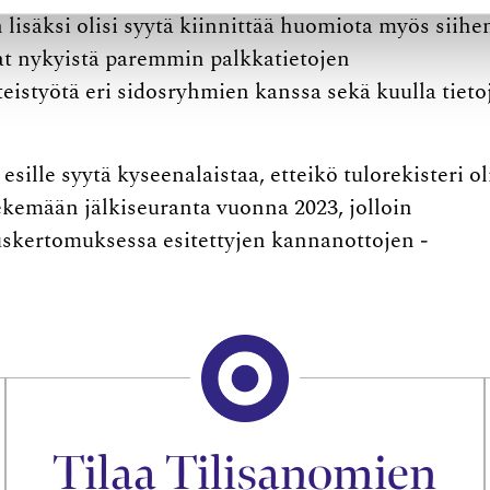
isäksi olisi syytä kiinnittää huomiota myös ­siihe
sivat nykyistä paremmin palkkatietojen
eistyötä eri sidosryhmien kanssa sekä kuulla tieto
sille syytä kyseenalaistaa, etteikö tulorekisteri ­ol
ekemään jälkiseuranta vuonna 2023, jolloin
tuskertomuksessa esitettyjen kannanottojen ­
Tilaa Tilisanomien