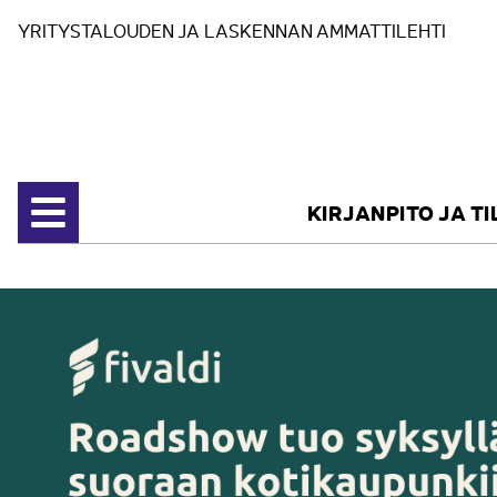
Siirry sisältöön
YRITYSTALOUDEN JA LASKENNAN AMMATTILEHTI
KIRJANPITO JA T
Avaa valikko