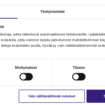
Yksityiskohdat
teiden onnistumista. Tavoitteiden tarkoituksena on
itä
 taakkaa ja tehostaa viranomaisten toimintaa
ostoja, jotka tallentuvat automaattisesti tietokoneelle / päätelaitt
evästeitä, jotta voimme tarjota palvelumme mahdollisimman käytt
tietoja evästeiden avulla, hyväksy vain välttämättömimmät eväs
lueettomasti esiin saavutettuja hyötyjä, ­mutta myö
ksessa tiedon käyttäjien haasteina ­nousi esiin
 aiempaa useammin, niitä on tarpeen korjata
Mieltymykset
Tilastot
äminen koetaan hankalaksi. Tiedon käyttäjille
 laadussa olevat puutteet, joita ne joutuvat erikse
Vain välttämättömät evästeet
n sujuvuutta ja helppoutta on syytä parantaa enne
jennetaan merkittävästi nykyisestä. Takautuvaan