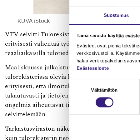
Suostumus
KUVA iStock
VTV selvitti Tulorekisterille asetettujen tavoit
Tämä sivusto käyttää eväste
erityisesti vähentää työnantajien hallinnollista
Evästeet ovat pieniä tekstitied
reaaliaikaisilla tulotiedoilla.
verkkosivustoilla. Käytämme 
halua verkkopalvelun saavan 
Maaliskuussa julkaistussa raportissa ­tuotiin puo
Evästeseloste
tulorekisterissä olevia kehityskohteita. ­Tarkastu
Suostumuksen
erityisesti, että ilmoituksia joudutaan tekemään
Välttämätön
valinta
takautuvasti ja tietojen korjaaminen ja täsmäytt
ongelmia aiheuttavat tietojen oikeellisuudessa ja
selvittelemään.
Tarkastusviraston näkemys on, että ilmoittamise
kuin tulorekisterin tietosisältöä tai käyttöä laa