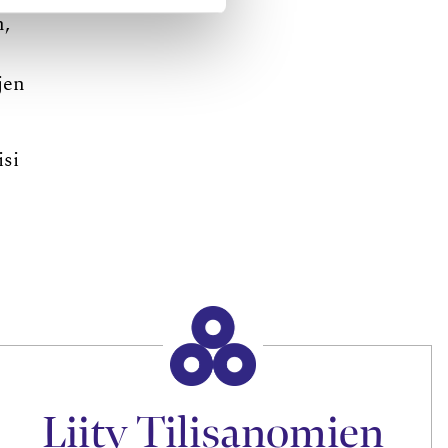
n,
jen
isi
Liity Tilisanomien