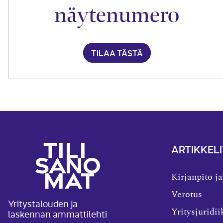
näytenumero
TILAA TÄSTÄ
ARTIKKELI
Kirjanpito ja
Verotus
Yritystalouden ja
laskennan ammattilehti
Yritysjuridii