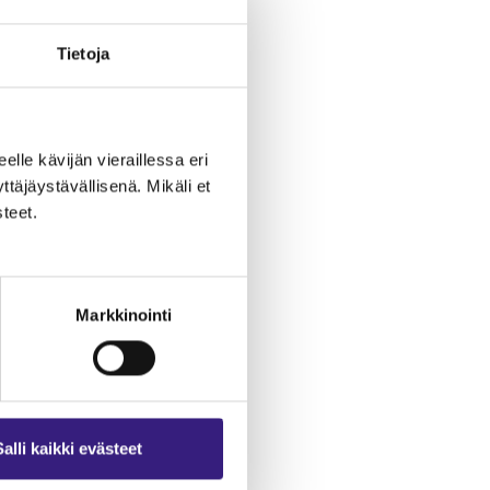
Tietoja
eelle kävijän vieraillessa eri
äjäystävällisenä. Mikäli et
teet.
s
Markkinointi
en
Salli kaikki evästeet
n