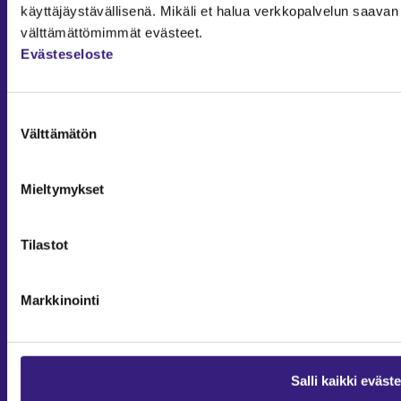
Julkishallinto
käyttäjäystävällisenä. Mikäli et halua verkkopalvelun saavan 
Yritysvastuu
välttämättömimmät evästeet.
Evästeseloste
Tilintarkastus
Työ ja ura
YLEISET TIEDOT
Suostumuksen
Välttämätön
valinta
Tilaa Tilisanomat
TilisanomatLIVE
Mieltymykset
Tilaa uutiskirje
Mediakortti
Tilastot
Osoitteenmuutos ja tilauksen peruutus
Tilaus- ja käyttöehdot
Markkinointi
Taloushallintoliitto
Yhteystiedot
Salli kaikki eväst