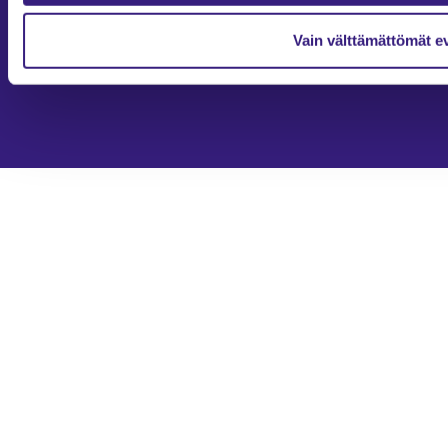
2026
Tilisanomat
Tilisanomien artikkelit on julkaistu kunkin artikkelin julkaisupäivän
Vain välttämättömät e
tiedon valossa.
Rekisteriseloste ja tietoja henkilötietojen käsittelytoimista
Evästevalinnat