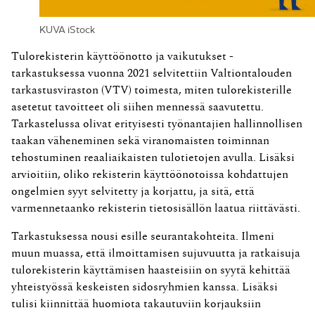
KUVA iStock
Tulorekisterin käyttöönotto ja vaikutukset -
tarkastuksessa vuonna 2021 selvitettiin Valtiontalouden
tarkastusviraston (VTV) toimesta, miten tulorekisterille
asetetut tavoitteet oli siihen mennessä saavutettu.
Tarkastelussa olivat erityisesti työnantajien hallinnollisen
taakan väheneminen sekä viranomaisten toiminnan
tehostuminen reaaliaikaisten tulotietojen avulla. Lisäksi
arvioitiin, oliko rekisterin käyttöönotoissa kohdattujen
ongelmien syyt selvitetty ja korjattu, ja sitä, että
varmennetaanko rekisterin tietosisällön laatua riittävästi.
Tarkastuksessa nousi esille seurantakohteita. Ilmeni
muun muassa, että ilmoittamisen sujuvuutta ja ratkaisuja
tulorekisterin käyttämisen haasteisiin on syytä kehittää
yhteistyössä keskeisten sidosryhmien kanssa. Lisäksi
tulisi kiinnittää huomiota takautuviin korjauksiin