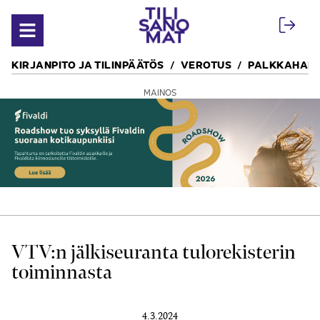
Siirry sisältöön
Avaa valikko
KIRJANPITO JA TILINPÄÄTÖS
VEROTUS
PALKKAHALL
MAINOS
VTV:n jälki­seuranta tulo­rekisterin
toiminnasta
4.3.2024