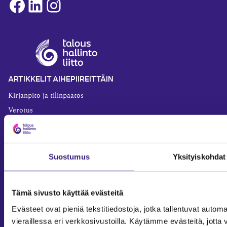
Facebook
LinkedIn
Instagram
ARTIKKELIT AIHEPIIREITTÄIN
Kirjanpito ja tilinpäätös
Verotus
Yritysjuridiikka
Palkkahallinto
Henkilöstöhallinto
Suostumus
Yksityiskohdat
Työoikeus
Teknologia ja prosessit
Tämä sivusto käyttää evästeitä
Sisäinen laskenta
Evästeet ovat pieniä tekstitiedostoja, jotka tallentuvat automaa
Liiketoiminta
vieraillessa eri verkkosivustoilla. Käytämme evästeitä, jot