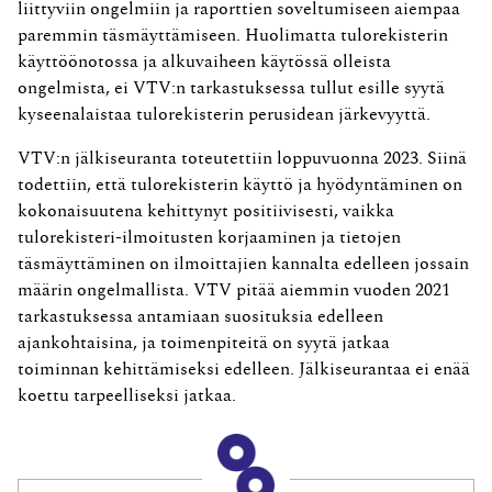
liittyviin ongelmiin ja raporttien soveltumiseen aiempaa
paremmin täsmäyttämiseen. Huolimatta tulorekisterin
käyttöönotossa ja alkuvaiheen käytössä olleista
ongelmista, ei VTV:n tarkastuksessa tullut esille syytä
kyseenalaistaa tulorekisterin perusidean järkevyyttä.
VTV:n jälkiseuranta toteutettiin loppuvuonna 2023. Siinä
todettiin, että tulorekisterin käyttö ja hyödyntäminen on
kokonaisuutena kehittynyt positiivisesti, vaikka
tulorekisteri-ilmoitusten korjaaminen ja tietojen
täsmäyttäminen on ilmoittajien kannalta edelleen jossain
määrin ongelmallista. VTV pitää aiemmin vuoden 2021
tarkastuksessa antamiaan suosituksia edelleen
ajankohtaisina, ja toimenpiteitä on syytä jatkaa
toiminnan kehittämiseksi edelleen. Jälkiseurantaa ei enää
koettu tarpeelliseksi jatkaa.